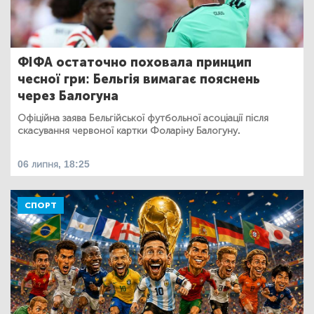
ФІФА остаточно поховала принцип
чесної гри: Бельгія вимагає пояснень
через Балогуна
Офіційна заява Бельгійської футбольної асоціації після
скасування червоної картки Фоларіну Балогуну.
06 липня, 18:25
СПОРТ