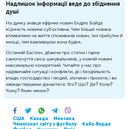
Надлишок інформації веде до збіднення
душі
На думку знавця ефірних новин Ендрю Бойда
«Цінність новини суб'єктивна. Чим більше новина
впливатиме на життя споживачів новин, їхні прибутки й
емоції, тим важливішою вона буде».
Останній Бастіон, дбаючи про статки і гарне
самопочуття своїх шанувальників, у кожній новині
максимально конкретний. Читайте у нас про
надзвичайні ситуації і конфлікти, дії і бездіяльність
влади, господарство і людей, злочини і проєкти, і ви
завжди першими дізнаєтеся: Хто? Що? Де? Коли?
Чому? Яким чином?
США
Канада
Мексика
Чемпіонат світу з футболу
Кабо-Верде