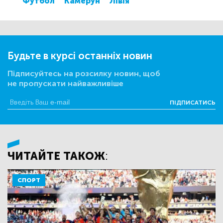
Футбол
Камерун
Лівія
Будьте в курсі останніх новин
Підписуйтесь на розсилку новин, щоб
не пропускати найважливіше
ПІДПИСАТИСЬ
ЧИТАЙТЕ ТАКОЖ:
СПОРТ