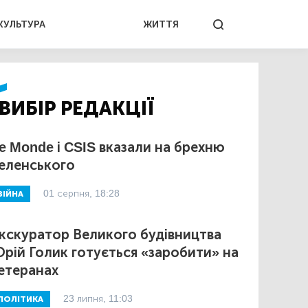
КУЛЬТУРА
ЖИТТЯ
ВИБІР РЕДАКЦІЇ
e Monde і CSIS вказали на брехню
еленського
01 серпня, 18:28
ВІЙНА
кскуратор Великого будівництва
рій Голик готується «заробити» на
етеранах
23 липня, 11:03
ПОЛІТИКА