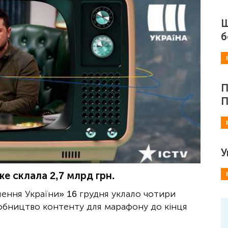
Ш
б
П
П
У
е склала 2,7 млрд грн.
ння України» 16 грудня уклало чотири
робництво контенту для марафону до кінця