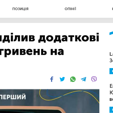
ПОЗИЦІЯ
ОПІНІЇ
ділив додаткові
 гривень на
L
З
Е
Ю
в