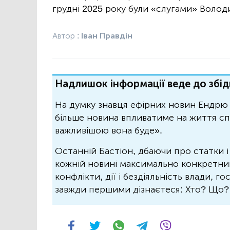
грудні 2025 року були «слугами» Волод
Автор :
Іван Правдін
Надлишок інформації веде до збід
На думку знавця ефірних новин Ендрю 
більше новина впливатиме на життя спо
важливішою вона буде».
Останній Бастіон, дбаючи про статки і
кожній новині максимально конкретний.
конфлікти, дії і бездіяльність влади, г
завжди першими дізнаєтеся: Хто? Що