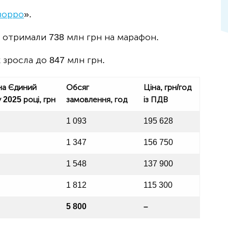
зорро
».
ли отримали 738 млн грн на марафон.
к зросла до 847 млн грн.
 на Єдиний
Обсяг
Ціна, грн/год
2025 році, грн
замовлення, год
із ПДВ
1 093
195 628
1 347
156 750
1 548
137 900
1 812
115 300
5 800
–