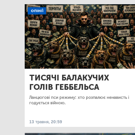
ОПІНІЇ
ТИСЯЧІ БАЛАКУЧИХ
ГОЛІВ ГЕББЕЛЬСА
Ланцюгові пси режиму: хто розпалює ненависть і
годується війною.
13 травня, 20:59