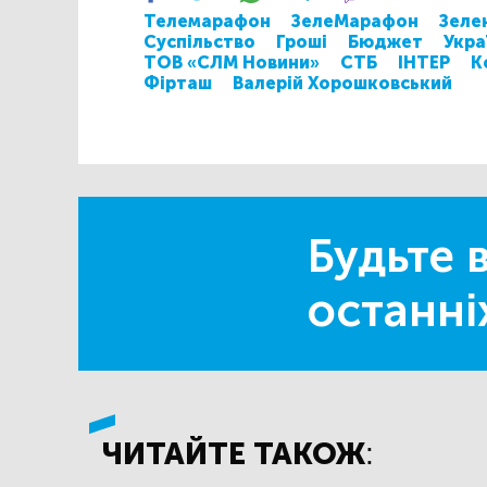
Телемарафон
ЗелеМарафон
Зеле
Суспільство
Гроші
Бюджет
Укра
ТОВ «СЛМ Новини»
СТБ
ІНТЕР
К
Фірташ
Валерій Хорошковський
Будьте в
останні
ЧИТАЙТЕ ТАКОЖ: