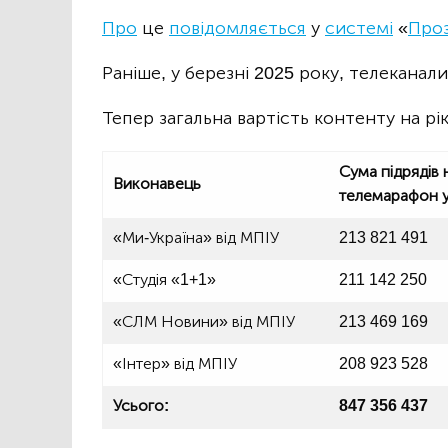
Про
це
повідомляється
у
системі
«
Про
Раніше, у березні 2025 року, телекана
Тепер загальна вартість контенту на рі
Сума підрядів
Виконавець
телемарафон у 
«Ми-Україна» від МПІУ
213 821 491
«Студія «1+1»
211 142 250
«СЛМ Новини» від МПІУ
213 469 169
«Інтер» від МПІУ
208 923 528
Усього:
847 356 437