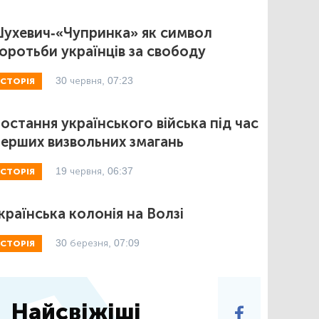
ухевич-«Чупринка» як символ
оротьби українців за свободу
30 червня, 07:23
ІСТОРІЯ
остання українського війська під час
ерших визвольних змагань
19 червня, 06:37
ІСТОРІЯ
країнська колонія на Волзі
30 березня, 07:09
ІСТОРІЯ
Найсвіжіші