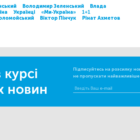
нський
Володимир Зеленський
Влада
їна
Українці
«Ми-Україна»
1+1
оломойський
Віктор Пінчук
Рінат Ахметов
 курсі
Підписуйтесь на розсилку но
не пропускати найважливіше
х новин