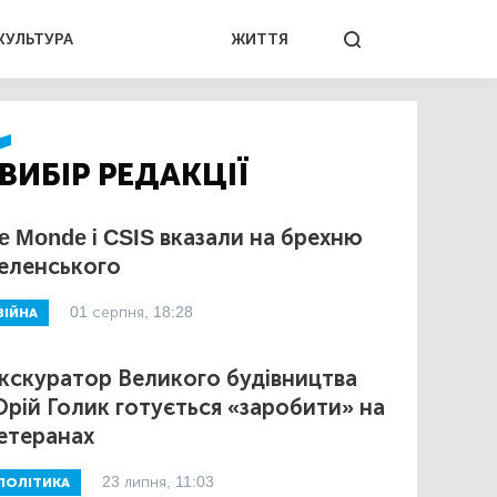
КУЛЬТУРА
ЖИТТЯ
ВИБІР РЕДАКЦІЇ
e Monde і CSIS вказали на брехню
еленського
01 серпня, 18:28
ВІЙНА
кскуратор Великого будівництва
рій Голик готується «заробити» на
етеранах
23 липня, 11:03
ПОЛІТИКА