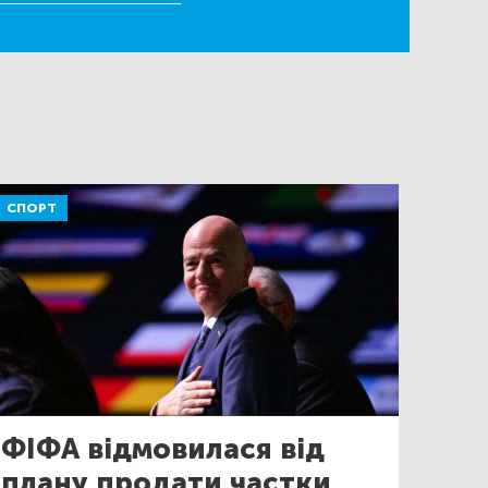
СПОРТ
ФІФА відмовилася від
плану продати частки