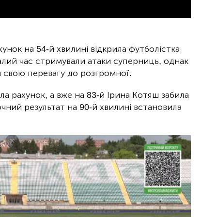
ахунок на 54-й хвилині відкрила футболістка
алий час стримували атаки суперниць, однак
ти свою перевагу до розгромної.
ла рахунок, а вже на 83-й Ірина Котяш забила
очний результат на 90-й хвилині встановила