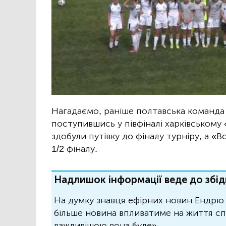
Нагадаємо, раніше полтавська команда 
поступившись у півфіналі харківському «
здобули путівку до фіналу турніру, а «
1/2 фіналу.
Надлишок інформації веде до збід
На думку знавця ефірних новин Ендрю 
більше новина впливатиме на життя спо
важливішою вона буде».