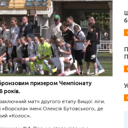
Ш
б
П
П
бронзовим призером Чемпіонату
У
 років.
заключний матч другого етапу Вищої ліги.
і «Ворскла» імені Олексія Бутовського, де
кий «Колос».