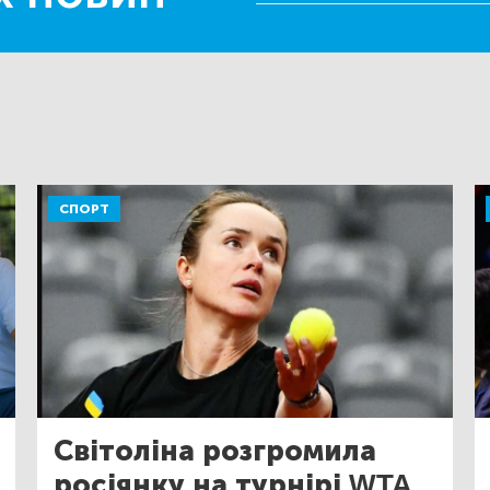
СПОРТ
Світоліна розгромила
росіянку на турнірі WTA