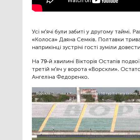
Усі м’ячі були забиті у другому таймі. Р
«Колоса» Даяна Семків. Полтавки трив
наприкінці зустрічі гості зуміли довес
На 79-й хвилині Вікторія Остапів подвої
третій м’яч у ворота «Ворскли». Остат
Ангеліна Федоренко.