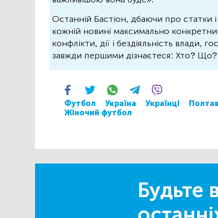
Останній Бастіон, дбаючи про статки і
кожній новині максимально конкретний.
конфлікти, дії і бездіяльність влади, г
завжди першими дізнаєтеся: Хто? Що
Футбол
Україна
Українці
Полта
Жіночий футбол
Будьте в
останні