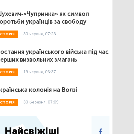
ухевич-«Чупринка» як символ
оротьби українців за свободу
30 червня, 07:23
ІСТОРІЯ
остання українського війська під час
ерших визвольних змагань
19 червня, 06:37
ІСТОРІЯ
країнська колонія на Волзі
30 березня, 07:09
ІСТОРІЯ
Найсвіжіші