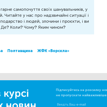
 гарне самопочуття своїх шанувальників, у
 Читайте у нас про надзвичайні ситуації і
осподарство і людей, злочини і проєкти, і ви
? Де? Коли? Чому? Яким чином?
ва
Полтавщина
ЖФК «Ворскла»
 курсі
Підписуйтесь на розсилку но
не пропускати найважливіше
х новин