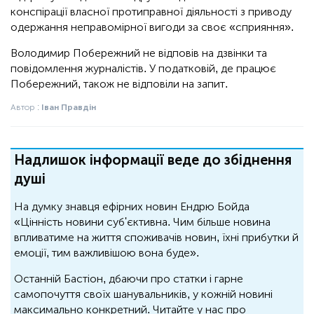
конспірації власної протиправної діяльності з приводу
одержання неправомірної вигоди за своє «сприяння».
Володимир Побережний не відповів на дзвінки та
повідомлення журналістів. У податковій, де працює
Побережний, також не відповіли на запит.
Автор :
Іван Правдін
Надлишок інформації веде до збіднення
душі
На думку знавця ефірних новин Ендрю Бойда
«Цінність новини суб'єктивна. Чим більше новина
впливатиме на життя споживачів новин, їхні прибутки й
емоції, тим важливішою вона буде».
Останній Бастіон, дбаючи про статки і гарне
самопочуття своїх шанувальників, у кожній новині
максимально конкретний. Читайте у нас про