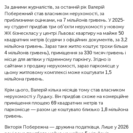
За даними журналістів, за останній рік Валерій
Побережний став власником нерухомості, за
приблизними оцінками, на 7 мільйонів гривень. У 2025-
му студент придбав три об’єкти нерухомості у новому
ЖК бізнескласу у центрі Львова: квартиру на майже 50
квадратних метрів (судячи з офіційних документів, за 3,2
мільйона гривень. Зараз таке житло коштує трохи більше
4 мільйонів гривень), приміщення за 330 тисяч гривень і
місце для автівки у підземному паркінгу. Згідно із
сайтами з продажу нерухомості, зараз паркомісце у
цьому житловому комплексі може коштувати 1,5
мільйона гривень.
Крім цього, Валерій кілька місяців тому став власником
нерухомості у Луцьку. Він придбав схоже на комерційне
приміщення площею 69 квадратних метрів та
паркомісце — разом це коштувало близько 1,8 мільйона
гривень.
Вікторія Побережна — дружина податківця. Лише у 2026