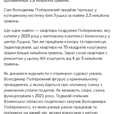
щонайменше 2,8 мільйона гривень.
Сам Володимир Побережний придбав таунхаус у
котеджному містечку біля Луцька за майже 2,5 мільйона
гривень.
Ще одне майно — квартира подружжя Побережних, яку
купили у 2020 році у житловому комплексі бізнескласу у
центрі Луцька. Там же придбали комору та паркомісце.
Задекларували, що квартира на 70 квадратів коштувала
трішки більше мільйона гривень. Зараз схожі квартири з
ремонтом у цьому ЖК коштують від 4 до 5 мільйонів
гривень.
Як дізналися журналісти з отриманої судової ухвали,
Володимир Побережний фігурує у кримінальному
провадженні, у якому йдеться про злочинну схему з
уникнення сплати податків. Як вважають слідчі, схема
функціонувала з 2021 року. Тодішній очільник
Волинської обласної податкової залучив Володимира
Побережного, «з яким раніше разом працював та
підтримує на даний час дружні відносини з метою