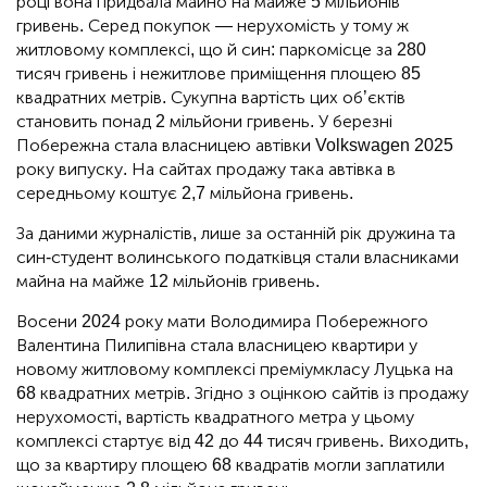
році вона придбала майно на майже 5 мільйонів
гривень. Серед покупок — нерухомість у тому ж
житловому комплексі, що й син: паркомісце за 280
тисяч гривень і нежитлове приміщення площею 85
квадратних метрів. Сукупна вартість цих об’єктів
становить понад 2 мільйони гривень. У березні
Побережна стала власницею автівки Volkswagen 2025
року випуску. На сайтах продажу така автівка в
середньому коштує 2,7 мільйона гривень.
За даними журналістів, лише за останній рік дружина та
син-студент волинського податківця стали власниками
майна на майже 12 мільйонів гривень.
Восени 2024 року мати Володимира Побережного
Валентина Пилипівна стала власницею квартири у
новому житловому комплексі преміумкласу Луцька на
68 квадратних метрів. Згідно з оцінкою сайтів із продажу
нерухомості, вартість квадратного метра у цьому
комплексі стартує від 42 до 44 тисяч гривень. Виходить,
що за квартиру площею 68 квадратів могли заплатили