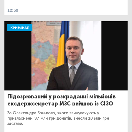
12:59
КРИМІНАЛ
Підозрюваний у розкраданні мільйонів
ексдержсекретар МЗС вийшов із СІЗО
За Олександра Банькова, якого звинувачують у
привласненні 37 млн грн донатів, внесли 10 млн грн
застави.