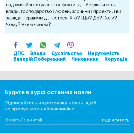
надзвичайні ситуації і конфлікти, дії і бездіяльність
влади, господарство і людей, злочини і проєкти, і ви
завжди першими дізнаєтеся: Хто? Що? Де? Коли?
Чому? Яким чином?
ДПС
Влада
Суспільство
Нерухомість
Валерій Побережний
Чиновники
Корупція
Будьте в курсі останніх новин
Підписуйтесь на розсилку новин, щоб
не пропускати найважливіше
ПІДПИСАТИСЬ