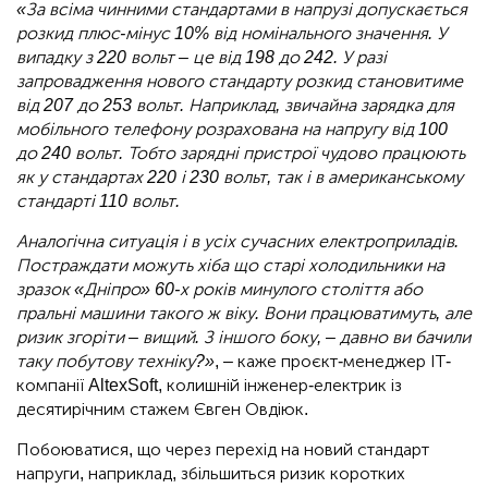
«За всіма чинними стандартами в напрузі допускається
розкид плюс-мінус 10% від номінального значення. У
випадку з 220 вольт – це від 198 до 242. У разі
запровадження нового стандарту розкид становитиме
від 207 до 253 вольт. Наприклад, звичайна зарядка для
мобільного телефону розрахована на напругу від 100
до 240 вольт. Тобто зарядні пристрої чудово працюють
як у стандартах 220 і 230 вольт, так і в американському
стандарті 110 вольт.
Аналогічна ситуація і в усіх сучасних електроприладів.
Постраждати можуть хіба що старі холодильники на
зразок «Дніпро» 60-х років минулого століття або
пральні машини такого ж віку. Вони працюватимуть, але
ризик згоріти – вищий. З іншого боку, – давно ви бачили
таку побутову техніку?»
, – каже проєкт-менеджер ІТ-
компанії AltexSoft, колишній інженер-електрик із
десятирічним стажем Євген Овдіюк.
Побоюватися, що через перехід на новий стандарт
напруги, наприклад, збільшиться ризик коротких