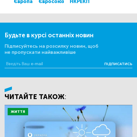
Європа
Євросоюз
НКРЕКП
Будьте в курсі останніх новин
Підписуйтесь на розсилку новин, щоб
не пропускати найважливіше
ПІДПИСАТИСЬ
ЧИТАЙТЕ ТАКОЖ:
ЖИТТЯ