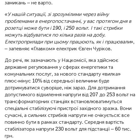
замикань – не варто.
«У нашій ситуації, зі зрозумілими через війну
проблемами в енергопостачанні, у вас протягом дня в
розетці може бути і 190, і 250 вольт. І такі стрибки
можуть відбуватися по кілька разів на добу.
Електроприлади при цьому працюють, як і працювали»
,
– запевняє «Главком» електрик Євген Чуріков.
До речі, як зазначають у Нацкомісії, яка здійснює
державне регулювання у сферах енергетики та
комунальних послуг, за нового стандарту «вилка»
плюс-мінус 10% від середньої величини буде
дотримуватися суворіше, ніж зараз. Для дотримання
допустимого відхилення напруги від 207 до 253 вольт на
трансформаторних станціях встановлюватимуться
спеціальні стабілізуючі пристрої західного зразка. Вони
сучасні, а сильних стрибків напруги не очікується: все
повинно бути в рамках стандарту. Середня вартість
стабілізатора напруги 230 вольт для підстанції – 60 тис.
грн.