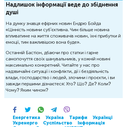
Надлишок інформації веде до збіднення
душі
На думку знавця ефірних новин Ендрю Бойда
«Цінність новини суб'єктивна. Чим більше новина
впливатиме на життя споживачів новин, їхні прибутки й
емоції, тим важливішою вона буде».
Останній Бастіон, дбаючи про статки і гарне
самопочуття своїх шанувальників, у кожній новині
максимально конкретний. Читайте у нас про
надзвичайні ситуації і конфлікти, дії і бездіяльність
влади, господарство і людей, злочини і проєкти, і ви
завжди першими дізнаєтеся: Хто? Що? Де? Коли?
Чому? Яким чином?
Енергетика
Україна
Тарифи
Українці
Укренерго
Суспільство
Інформація