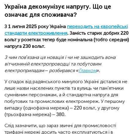
Україна декомунізує напругу. Що це
означає для споживача?
З 1 липня 2025 року Україна
переходить на європейські
стандарти електроживлення
. Замість старих добрих 220
вольт у розетках тепер буде номінальна (тобто середня)
напруга 230 вольт.
З чим пов'язана ця новація і чи не зашкодить вона
вітчизняній електропроводці та побутовим
електроприладам – розбирався «
Главком
».
У спадок від радянського минулого Україні дісталися не
лише назви населених пунктів та вулиць чи пам'ятники
сумнівним персонажам, а й стандартна напруга для
побутових та промислових електромереж. У першому
випадку (однофазна мережа) – 220 вольт, у другому
(трьохфазна мережа) – 380.
Слід зазначити, що зараз звичні для промисловості
трифазні мережі досить часто експлуатуються і в