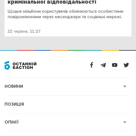
кримінальної відповідальності
Щодня мільйони користувачів обмінюються особистими
повідомленнями через месенджери та соціальні мережі.
22 червня, 11:27
НОВИНИ
Усі новини
Кримінал
Полтава
ПОЗИЦІЯ
Політика
Війна
Світ
ОПІНІЇ
Економіка
Спорт
Головред
Володимир Бойко
Ростислав