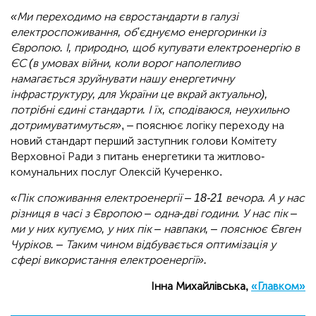
«Ми переходимо на євростандарти в галузі
електроспоживання, об'єднуємо енергоринки із
Європою. І, природно, щоб купувати електроенергію в
ЄС (в умовах війни, коли ворог наполегливо
намагається зруйнувати нашу енергетичну
інфраструктуру, для України це вкрай актуально),
потрібні єдині стандарти. І їх, сподіваюся, неухильно
дотримуватимуться»
, – пояснює логіку переходу на
новий стандарт перший заступник голови Комітету
Верховної Ради з питань енергетики та житлово-
комунальних послуг Олексій Кучеренко.
«Пік споживання електроенергії – 18-21 вечора. А у нас
різниця в часі з Європою – одна-дві години. У нас пік –
ми у них купуємо, у них пік – навпаки, – пояснює Євген
Чуріков. – Таким чином відбувається оптимізація у
сфері використання електроенергії».
Інна Михайлівська,
«Главком»