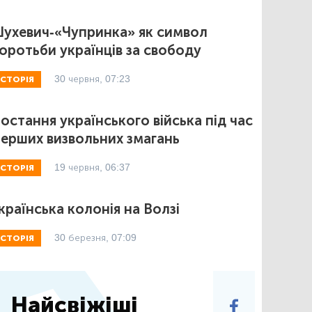
ухевич-«Чупринка» як символ
оротьби українців за свободу
30 червня, 07:23
ІСТОРІЯ
остання українського війська під час
ерших визвольних змагань
19 червня, 06:37
ІСТОРІЯ
країнська колонія на Волзі
30 березня, 07:09
ІСТОРІЯ
Найсвіжіші