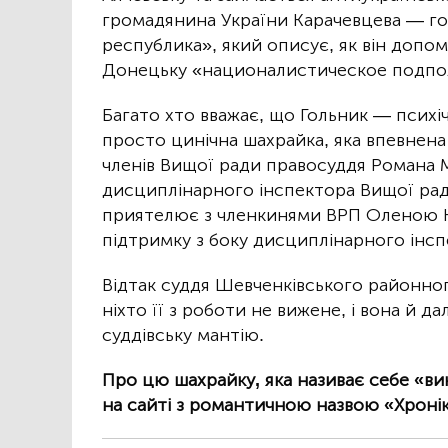
громадянина України Карачевцева — г
республика», який описує, як він допо
Донецьку «националистическое подпо
Багато хто вважає, що Гольник — психі
просто цинічна шахрайка, яка впевнена
членів Вищої ради правосуддя Романа 
дисциплінарного інспектора Вищої рад
приятелює з членкинями ВРП Оленою Ко
підтримку з боку дисциплінарного інсп
Відтак суддя Шевченківського районног
ніхто її з роботи не вижене, і вона й д
суддівську мантію.
Про цю шахрайку, яка називає себе «ви
на сайті з романтичною назвою «Хронік