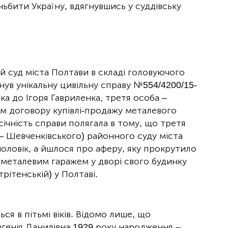
ньбити Україну, вдягнувшись у суддівську
й суд міста Полтави в складі головуючого
ув унікальну цивільну справу №554/4200/15-
ка до Ігоря Гавриленка, третя особа –
им договору купівлі-продажу металевого
січність справи полягала в тому, що третя
– Шевченківського) районного суду міста
 чоловік, а йшлося про аферу, яку прокрутило
металевим гаражем у дворі свого будинку
рітенській) у Полтаві.
ся в пітьмі віків. Відомо лише, що
генія Данилівна 1929 року народження –