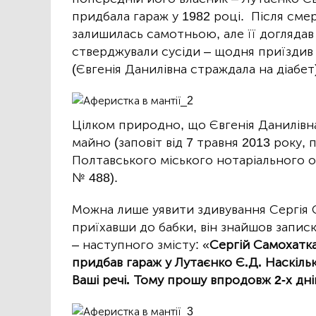
придбала гараж у 1982 році. Після смер
залишилась самотньою, але її доглядав 
стверджували сусіди – щодня приїздив до
(Євгенія Данилівна страждала на діабет
Цілком природно, що Євгенія Данилівна 
майно (заповіт від 7 травня 2013 року
Полтавського міського нотаріального 
№ 488).
Можна лише уявити здивування Сергія С
приїхавши до бабки, він знайшов записк
– наступного змісту: «
Сергій Самохатка
придбав гараж у Лутаєнко Є.Д. Наскільк
Ваші речі. Тому прошу впродовж 2-х дні