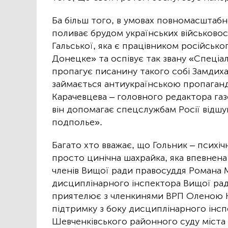
Ба більш того, в умовах повномасштабно
поливає брудом українських військовос
Гальської, яка є працівником російськ
Донецке» та оспівує так звану «Спеціа
пропагує писанину такого собі Замдиха
займається антиукраїнською пропаганд
Карачевцева – головного редактора газ
він допомагає спецслужбам Росії відш
подполье».
Багато хто вважає, що Гольник – психіч
просто цинічна шахрайка, яка впевнена
членів Вищої ради правосуддя Романа 
дисциплінарного інспектора Вищої рад
приятелює з членкинями ВРП Оленою К
підтримку з боку дисциплінарного інсп
Шевченківського районного суду міста П