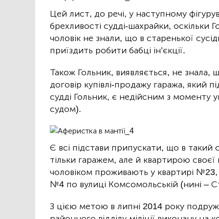
Цей лист, до речі, у наступному фігуру
брехливості судді-шахрайки, оскільки Го
чоловік не знали, що в старенької сусід
приїздить робити бабці ін’єкції.
Також Гольник, виявляється, не знала, що
договір купівлі-продажу гаража, який пі
судді Гольник, є недійсним з моменту 
судом).
Є всі підстави припускати, що в такий 
тільки гаражем, але й квартирою своєї 
чоловіком проживають у квартирі №23,
№4 по вулиці Комсомольській (нині – С
З цією метою в липні 2014 року подру
районного відділу міліції виконану на к