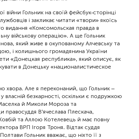
ї війни Гольник на своїй фейсбук-сторінці
лужбовців і закликає читати «твори» якоїсь
ого видання «Комсомольская правда в
льну військову операцію». А ще Гольник
нова, який живе в окупованому Алчевську та
ою, і колишнього громадянина України
ети «Донецкая республика», який описує, як
укувати в Донецьку «националистическое
но хвора. Але я переконаний, що Гольник –
 у власній безкарності, оскільки є подружкою
Маселка й Миколи Мороза та
и правосуддя В’ячеслава Плескача,
овбій та Аллою Котелевець й має повну
ектора ВРП Ігоря Троня. Відтак суддя
олтави Гольник вважає, що ніхто її з