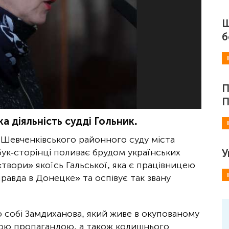
Ш
б
П
П
а діяльність судді Гольник.
 Шевченківського районного суду міста
ук-сторінці поливає брудом українських
У
«твори» якоїсь Гальської, яка є працівницею
авда в Донецке» та оспівує так звану
 собі Замдиханова, який живе в окупованому
кою пропагандою, а також колишнього