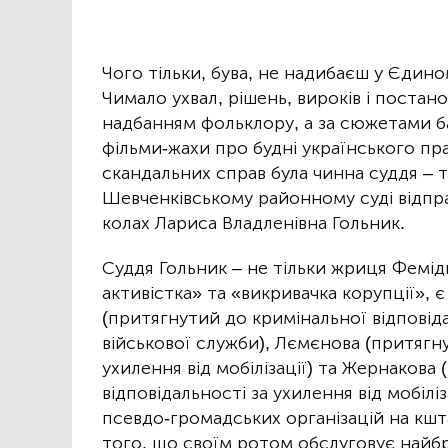
Чого тільки, бува, не надибаєш у Єдин
Чимало ухвал, рішень, вироків і постан
надбанням фольклору, а за сюжетами б
фільми-жахи про будні українського п
скандальних справ була чинна суддя – т
Шевченківському районному суді відпр
колах Лариса Владленівна Гольник.
Суддя Гольник – не тільки жриця Фемі
активістка» та «викривачка корупції»
(притягнутий до кримінальної відповіда
військової служби), Лємєнова (притягну
ухилення від мобілізації) та Жернакова
відповідальності за ухилення від мобіліз
псевдо-громадських організацій на кшт
того, що своїм ротом обслуговує найбр