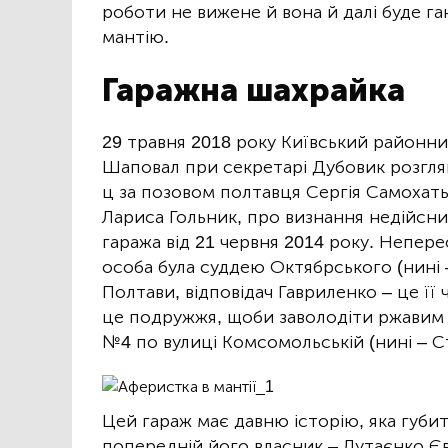
роботи не вижене й вона й далі буде га
мантію.
Гаражна шахрайка
29 травня 2018 року Київський районни
Шаповал при секретарі Дубовик розглян
ц за позовом полтавця Сергія Самохать
Лариса Гольник, про визнання недійсн
гаража від 21 червня 2014 року. Непере
особа була суддею Октябрського (нині 
Полтави, відповідач Гавриленко – це її
це подружжя, щоби заволодіти ржавим 
№4 по вулиці Комсомольській (нині – Ст
Цей гараж має давню історію, яка губить
попередній його власник – Лутаєнко Єв