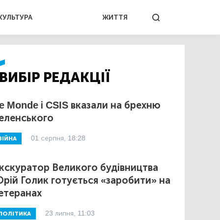
КУЛЬТУРА
ЖИТТЯ
ВИБІР РЕДАКЦІЇ
e Monde і CSIS вказали на брехню
еленського
01 серпня, 18:28
ВІЙНА
кскуратор Великого будівництва
рій Голик готується «заробити» на
етеранах
23 липня, 11:03
ПОЛІТИКА