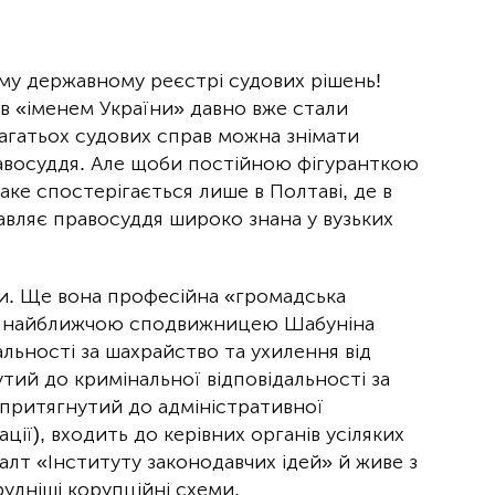
ому державному реєстрі судових рішень!
ов «іменем України» давно вже стали
агатьох судових справ можна знімати
равосуддя. Але щоби постійною фігуранткою
аке спостерігається лише в Полтаві, де в
авляє правосуддя широко знана у вузьких
ди. Ще вона професійна «громадська
, є найближчою сподвижницею Шабуніна
льності за шахрайство та ухилення від
тий до кримінальної відповідальності за
 (притягнутий до адміністративної
ації), входить до керівних органів усіляких
алт «Інституту законодавчих ідей» й живе з
удніші корупційні схеми.