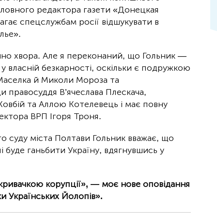
оловного редактора газети «Донецкая
магає спецслужбам росії відшукувати в
лье».
чно хвора. Але я переконаний, що Гольник —
 у власній безкарності, оскільки є подружкою
Маселка й Миколи Мороза та
и правосуддя В’ячеслава Плескача,
вбій та Аллою Котелевець і має повну
ектора ВРП Ігоря Троня.
о суду міста Полтави Гольник вважає, що
алі буде ганьбити Україну, вдягнувшись у
кривачкою корупції», — моє нове оповідання
и Українських Йолопів».