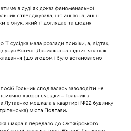
ватиме в суді як доказ феноменальної
льник стверджувала, що ані вона, ані її
ки є онук, який її доглядає та щодня
 її сусідка мала розлади психіки, а, відтак,
дсунув Євгенії Данилівні на підпис чоловік
укладання (що згодом і було встановлено
спосіб Гольник сподівалась заволодіти не
психічно хворої сусідки – Гольник з
 а Лутаєнко мешкала в квартирі №22 будинку
трітенська) міста Полтави.
жжя шахраїв передало до Октябрського
омп’ютері заяву від імені Євгенії Лутаєнко