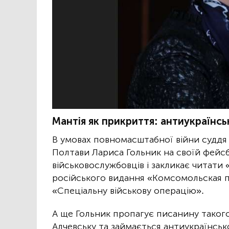
Мантія як прикриття: антиукраїнськ
В умовах повномасштабної війни суддя
Полтави Лариса Гольник на своїй фейсб
військовослужбовців і закликає читати 
російського видання «Комсомольская пр
«Спеціальну військову операцію».
А ще Гольник пропагує писанину такого
Алчевську та займається антиукраїнсь