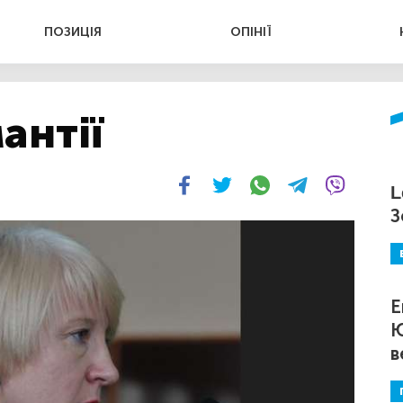
ПОЗИЦІЯ
ОПІНІЇ
антії
L
З
Е
Ю
в