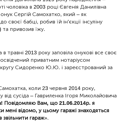
ті чоловіка в 2003 році Євгенія Данилівна
онук Сергій Самохатко, який – як
 своєї бабці, робив їй ін’єкції інсуліну
) та привозив їжу.
в травні 2013 року заповіла онукові все своє
, посвідчений приватним нотаріусом
округу Сидоренко Ю.Ю. і зареєстрований за
амохатка, коли 23 червня 2014 року,
у від сусіда – Гавриленка Ігоря Миколайовича
! Повідомляю Вам, що 21.06.2014р. я
и мені відомо, у цьому гаражі знаходяться
в звільнити гараж
».