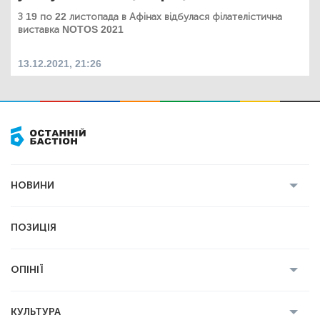
З 19 по 22 листопада в Афінах відбулася філателістична
виставка NOTOS 2021
13.12.2021, 21:26
НОВИНИ
Усі новини
Кримінал
Полтава
ПОЗИЦІЯ
Політика
Війна
Світ
ОПІНІЇ
Економіка
Спорт
Головред
Володимир Бойко
Ростислав
КУЛЬТУРА
Мартинюк