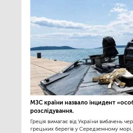
МЗС країни назвало інцидент «особ
розслідування.
Греція вимагає від України вибачень че
грецьких берегів у Середземному морі