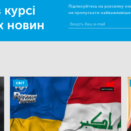
 курсі
Підписуйтесь на розсилку но
не пропускати найважливіше
х новин
СВІТ