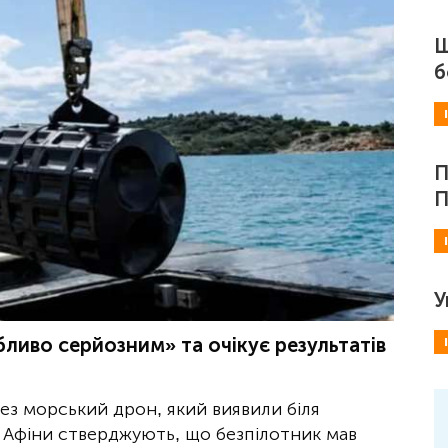
Ш
б
П
П
У
ливо серйозним» та очікує результатів
рез морський дрон, який виявили біля
. Афіни стверджують, що безпілотник мав