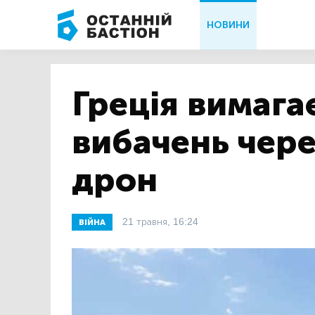
НОВИНИ
Греція вимага
вибачень чер
дрон
21 травня, 16:24
ВІЙНА