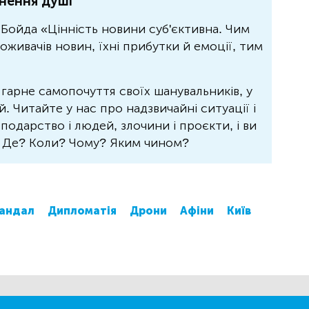
нення душі
Бойда «Цінність новини суб'єктивна. Чим
живачів новин, їхні прибутки й емоції, тим
 гарне самопочуття своїх шанувальників, у
 Читайте у нас про надзвичайні ситуації і
осподарство і людей, злочини і проєкти, і ви
? Де? Коли? Чому? Яким чином?
андал
Дипломатія
Дрони
Афіни
Київ