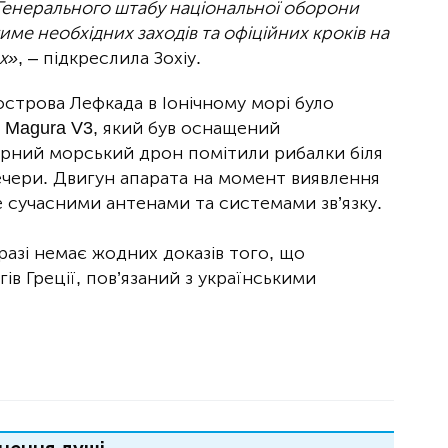
Генерального штабу національної оборони
ме необхідних заходів та офіційних кроків на
х»
, – підкреслила Зохіу.
острова Лефкада в Іонічному морі було
 Magura V3, який був оснащений
орний морський дрон помітили рибалки біля
чери. Двигун апарата на момент виявлення
 сучасними антенами та системами зв’язку.
разі немає жодних доказів того, що
ів Греції, пов’язаний з українськими