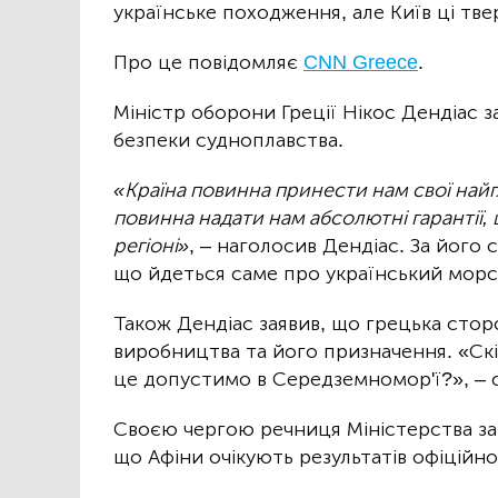
українське походження, але Київ ці тв
Про це повідомляє
CNN Greece
.
Міністр оборони Греції Нікос Дендіас з
безпеки судноплавства.
«Країна повинна принести нам свої найгл
повинна надати нам абсолютні гарантії,
регіоні»
, – наголосив Дендіас. За його 
що йдеться саме про український морс
Також Дендіас заявив, що грецька стор
виробництва та його призначення. «Скі
це допустимо в Середземномор'ї?», – с
Своєю чергою речниця Міністерства зак
що Афіни очікують результатів офіційно