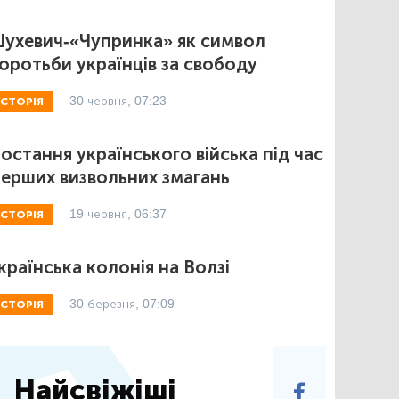
ухевич-«Чупринка» як символ
оротьби українців за свободу
30 червня, 07:23
ІСТОРІЯ
остання українського війська під час
ерших визвольних змагань
19 червня, 06:37
ІСТОРІЯ
країнська колонія на Волзі
30 березня, 07:09
ІСТОРІЯ
Найсвіжіші