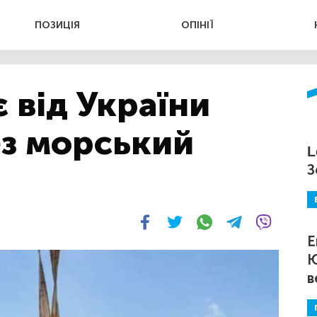
ПОЗИЦІЯ
ОПІНІЇ
є від України
ез морський
L
З
Е
Ю
в