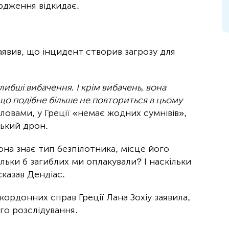
ердження відкидає.
аявив, що інцидент створив загрозу для
ибші вибачення. І крім вибачень, вона
 що подібне більше не повториться в цьому
словами, у Греції «немає жодних сумнівів»,
ький дрон.
она знає тип безпілотника, місце його
льки б загиблих ми оплакували? І наскільки
казав Дендіас.
ордонних справ Греції Лана Зохіу заявила,
го розслідування.