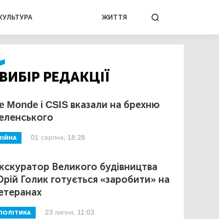
КУЛЬТУРА
ЖИТТЯ
ВИБІР РЕДАКЦІЇ
e Monde і CSIS вказали на брехню
еленського
01 серпня, 18:28
ВІЙНА
кскуратор Великого будівництва
рій Голик готується «заробити» на
етеранах
23 липня, 11:03
ПОЛІТИКА