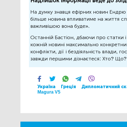
Надлишок інформації веде до збід
На думку знавця ефірних новин Ендрю 
більше новина впливатиме на життя спо
важливішою вона буде».
Останній Бастіон, дбаючи про статки і
кожній новині максимально конкретний.
конфлікти, дії і бездіяльність влади, г
завжди першими дізнаєтеся: Хто? Що
Україна
Греція
Дипломатичний ск
Magura V5