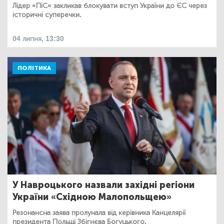
Лідер «ПіС» закликав блокувати вступ України до ЄС через
історичні суперечки.
04 липня, 13:30
ПОЛІТИКА
У Навроцького назвали західні регіони
України «Східною Малопольщею»
Резонансна заява пролунала від керівника Канцелярії
президента Польщі Збігнєва Богуцького.