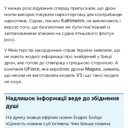
У межах розслідування спершу припускали, що дрон
могли використовувати наркоторговці для контрабанди
наркотиків. Однак, писало Kathimerini, не виключають і
версію того, що безпілотник міг бути пов’язаний із
запланованими атаками на судна «тіньового флоту»
росії.
У Міністерстві закордонних справ України заявляли, що
не мають жодної інформації про знайдений у Греції
дрон, але готові до співпраці з грецькою стороною. А
компанія UForce, яка виробляє дрони Magura, заявила,
що ніколи не виготовляла модель V3 і що такої моделі
не існує.
Надлишок інформації веде до збіднення
душі
На думку знавця ефірних новин Ендрю Бойда
«Цінність новини суб'єктивна. Чим більше новина