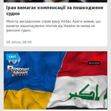
Іран вимагає компенсації за пошкоджене
судно
Міністр закордонних справ Ірану Аббас Арагчі заявив, що
вимагає відшкодування збитків від України за напад на
іранське судно.
29 липня, 08:05
СВІТ