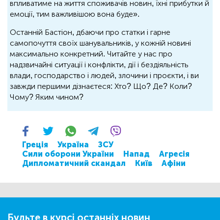
впливатиме на життя споживачів новин, їхні прибутки й
емоції, тим важливішою вона буде».
Останній Бастіон, дбаючи про статки і гарне
самопочуття своїх шанувальників, у кожній новині
максимально конкретний. Читайте у нас про
надзвичайні ситуації і конфлікти, дії і бездіяльність
влади, господарство і людей, злочини і проєкти, і ви
завжди першими дізнаєтеся: Хто? Що? Де? Коли?
Чому? Яким чином?
Греція
Україна
ЗСУ
Сили оборони України
Напад
Агресія
Дипломатичний скандал
Київ
Афіни
Будьте в курсі останніх новин