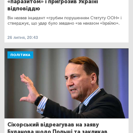
«паразитом» і пригрозив Україні
відповіддю
Він назвав інцидент «грубим порушенням Статуту ООН» і
стверджує, що удар було завдано «за наказом «Ізраїлю».
26 липня, 20:43
ПОЛІТИКА
Сікорський відреагував на заяву
Буданова щодо Польщі та закликав