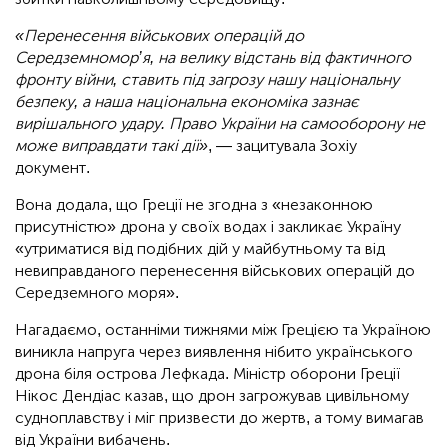
«Перенесення військових операцій до
Середземномор’я, на велику відстань від фактичного
фронту війни, ставить під загрозу нашу національну
безпеку, а наша національна економіка зазнає
вирішального удару. Право України на самооборону не
може виправдати такі дії»
, — зацитувала Зохіу
документ.
Вона додала, що Греції не згодна з «незаконною
присутністю» дрона у своїх водах і закликає Україну
«утриматися від подібних дій у майбутньому та від
невиправданого перенесення військових операцій до
Середземного моря».
Нагадаємо, останніми тижнями між Грецією та Україною
виникла напруга через виявлення нібито українського
дрона біля острова Лефкада. Міністр оборони Греції
Нікос Дендіас казав, що дрон загрожував цивільному
судноплавству і міг призвести до жертв, а тому вимагав
від України вибачень.