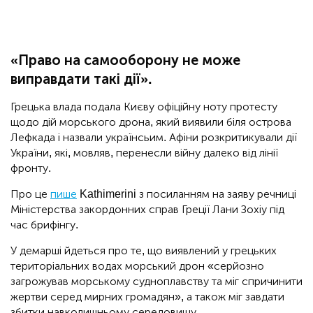
«Право на самооборону не може
виправдати такі дії».
Грецька влада подала Києву офіційну ноту протесту
щодо дій морського дрона, який виявили біля острова
Лефкада і назвали українсьим. Афіни розкритикували дії
України, які, мовляв, перенесли війну далеко від лінії
фронту.
Про це
пише
Kathimerini з посиланням на заяву речниці
Міністерства закордонних справ Греції Лани Зохіу під
час брифінгу.
У демарші йдеться про те, що виявлений у грецьких
територіальних водах морський дрон «серйозно
загрожував морському судноплавству та міг спричинити
жертви серед мирних громадян», а також міг завдати
збитки навколишньому середовищу.