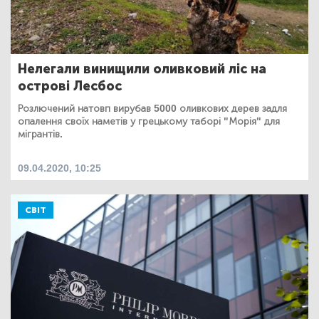
Нелегали винищили оливковий ліс на
острові Лесбос
Розлючений натовп вирубав 5000 оливкових дерев задля
опалення своїх наметів у грецькому таборі "Морія" для
мігрантів.
09.04.2020, 10:25
СВІТ