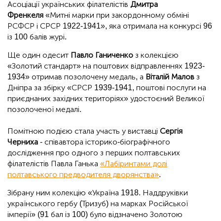
Асоціації українських філателістів
Дмитра
Френкеля
«Митні марки при закордонному обміні
РСФСР і СРСР 1922-1941», яка отримала на конкурсі 96
із 100 балів журі.
Ще один одесит
Павло Ганиченко
з колекцією
«Золотий стандарт» на поштових відправленнях 1923-
1934» отримав позолочену медаль, а
Віталій Малов
з
Дніпра за збірку «СРСР 1939-1941, поштові послуги на
приєднаних західних територіях» удостоєний Великої
позолоченої медалі.
Помітною подією стала участь у виставці
Сергія
Черниха
- співавтора історико-біографічного
дослідження про одного з перших полтавських
філателістів Павла Ганька
«Лабіринтами долі
полтавського предводителя дворянства»
.
Зібрану ним колекцію «Україна 1918. Наддруківки
українського гербу (Тризуб) на марках Російської
імперії» (91 бал із 100) було відзначено Золотою