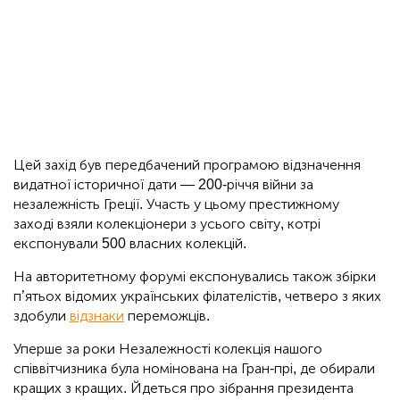
Цей захід був передбачений програмою відзначення
видатної історичної дати — 200-річчя війни за
незалежність Греції. Участь у цьому престижному
заході взяли колекціонери з усього світу, котрі
експонували 500 власних колекцій.
На авторитетному форумі експонувались також збірки
п’ятьох відомих українських філателістів, четверо з яких
здобули
відзнаки
переможців.
Уперше за роки Незалежності колекція нашого
співвітчизника була номінована на Гран-прі, де обирали
кращих з кращих. Йдеться про зібрання президента