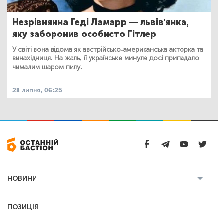
Незрівнянна Геді Ламарр — львів'янка,
яку заборонив особисто Гітлер
У світі вона відома як австрійсько-американська акторка та
винахідниця. На жаль, її українське минуле досі припадало
чималим шаром пилу.
28 липня, 06:25
НОВИНИ
Усі новини
Кримінал
Полтава
ПОЗИЦІЯ