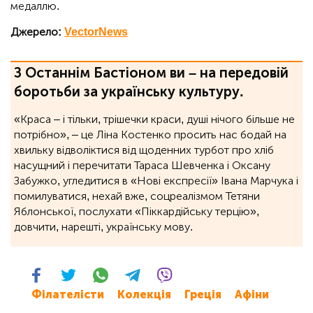
медаллю.
Джерело:
VectorNews
З Останнім Бастіоном ви – на передовій
боротьби за українську культуру.
«Краса – і тільки, трішечки краси, душі нічого більше не
потрібно», ‒ це Ліна Костенко просить нас бодай на
хвильку відволіктися від щоденних турбот про хліб
насущний і перечитати Тараса Шевченка і Оксану
Забужко, угледитися в «Нові експресії» Івана Марчука і
помилуватися, нехай вже, соцреалізмом Тетяни
Яблонської, послухати «Піккардійську терцію»,
довчити, нарешті, українську мову.
Філателісти
Колекція
Греція
Афіни