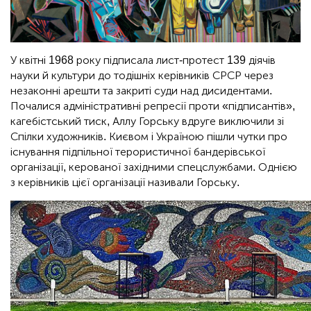
У квітні 1968 року підписала лист-протест 139 діячів
науки й культури до тодішніх керівників СРСР через
незаконні арешти та закриті суди над дисидентами.
Почалися адміністративні репресії проти «підписантів»,
кагебістський тиск, Аллу Горську вдруге виключили зі
Спілки художників. Києвом і Україною пішли чутки про
існування підпільної терористичної бандерівської
організації, керованої західними спецслужбами. Однією
з керівників цієї організації називали Горську.