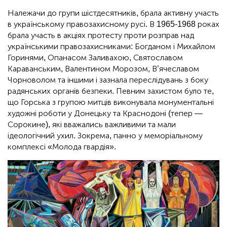
Належачи до групи шістдесятників, брала активну участь
в українському правозахисному русі. В 1965-1968 роках
брала участь в акціях протесту проти розправ над
українськими правозахисниками: Богданом і Михайлом
Горинями, Опанасом Заливахою, Святославом
Караванським, Валентином Морозом, В’ячеславом
Чорноволом та іншими і зазнала переслідувань з боку
радянських органів безпеки. Певним захистом було те,
що Горська з групою митців виконувала монументальні
художні роботи у Донецьку та Краснодоні (тепер —
Сорокине), які вважались важливими та мали
ідеологічний ухил. Зокрема, панно у меморіальному
комплексі «Молода гвардія».