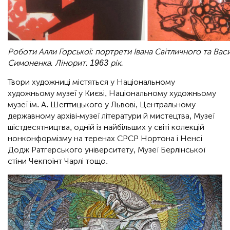
Роботи Алли Горської: портрети Івана Світличного та Вас
Симоненка. Лінорит. 1963 рік.
Твори художниці містяться у Національному
художньому музеї у Києві, Національному художньому
музеї ім. А. Шептицького у Львові, Центральному
державному архіві-музеї літератури й мистецтва, Музеї
шістдесятництва, одній із найбільших у світі колекцій
нонконформізму на теренах СРСР Нортона і Ненсі
Додж Ратгерського університету, Музеї Берлінської
стіни Чекпоінт Чарлі тощо.