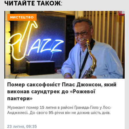
ЧИТАЙТЕ ТАКОЖ:
МИСТЕЦТВО
Помер саксофоніст Плас Джонсон, який
виконав саундтрек до «Рожевої
пантери»
Музикант помер 15 липня в районі Ґранада-Гіллз у Лос-
Анджелесі. До свого 95-річчя він не дожив шість днів.
23 липня, 09:35