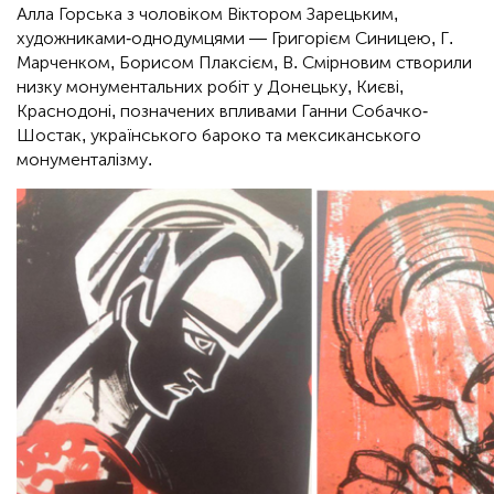
Алла Горська з чоловіком Віктором Зарецьким,
художниками-однодумцями — Григорієм Синицею, Г.
Марченком, Борисом Плаксієм, В. Смірновим створили
низку монументальних робіт у Донецьку, Києві,
Краснодоні, позначених впливами Ганни Собачко-
Шостак, українського бароко та мексиканського
монументалізму.