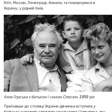
Ялті, Москві, Ленінграді, Алмати, та повернулися в
Україну, у рідний Київ.
Алла Горська з батьком і сином Олесем. 1959 рік
Приїхавши до столиці України дівчинка вступила у
Київську художню середню школу імені Шевченка, яку