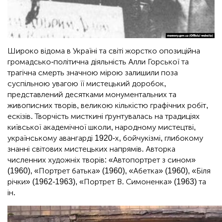
Широко відома в Україні та світі жорстко опозиційна
громадсько-політична діяльність Алли Горської та
трагічна смерть значною мірою залишили поза
суспільною увагою її мистецький доробок,
представлений десятками монументальних та
живописних творів, великою кількістю графічних робіт,
ескізів. Творчість мисткині ґрунтувалась на традиціях
київської академічної школи, народному мистецтві,
українському авангарді 1920-х, бойчукізмі, глибокому
знанні світових мистецьких напрямів. Авторка
численних художніх творів: «Автопортрет з сином»
(1960), «Портрет батька» (1960), «Абетка» (1960), «Біля
річки» (1962-1963), «Портрет В. Симоненка» (1963) та
ін.