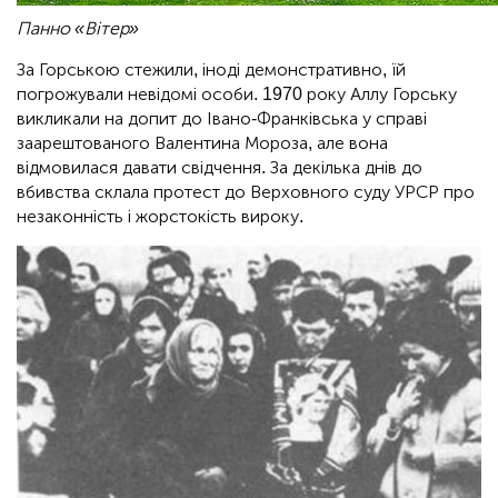
Панно «Вітер»
За Горською стежили, іноді демонстративно, їй
погрожували невідомі особи. 1970 року Аллу Горську
викликали на допит до Івано-Франківська у справі
заарештованого Валентина Мороза, але вона
відмовилася давати свідчення. За декілька днів до
вбивства склала протест до Верховного суду УРСР про
незаконність і жорстокість вироку.