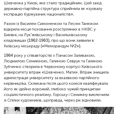
Шевченка у Києві, яке стало традиційним. Цей захід
державно-партійна структура сприйняла як «зухвалу
інспірацію буржуазних націоналістів».
Разом із Василем Симоненком та Лесем Танюком
відкрила місця поховання розстріляних в НКВС у
Биківні, на Лук’янівському і Васильківському
кладовищах (1962-1963), про що вони заявили в
Київську міськраду («Меморандум №2»).
1964 року у співавторстві з Панасом Заливахою,
Людмилою Семикіною, Галиною Севрук та Галиною
Зубченко створила в Червоному корпусі Київського
університету вітраж «Шевченко. Мати». Вітраж знищила
адміністрація університету за вказівкою партійного
керівництва. Скликана після цього комісія кваліфікувала
його як ідейно ворожий, глибоко чужий принципам
соціалістичного реалізму. Горську і Семикіну виключили
зі Спілки художників, щоправда, через рік відновили.