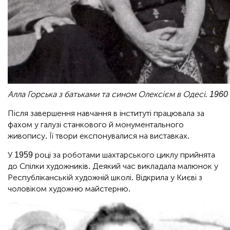
Алла Горська з батьками та сином Олексієм в Одесі. 1960 
Після завершення навчання в інституті працювала за
фахом у галузі станкового й монументального
живопису. Її твори експонувалися на виставках.
У 1959 році за роботами шахтарського циклу прийнята
до Спілки художників. Деякий час викладала малюнок у
Республіканській художній школі. Відкрила у Києві з
чоловіком художню майстерню.