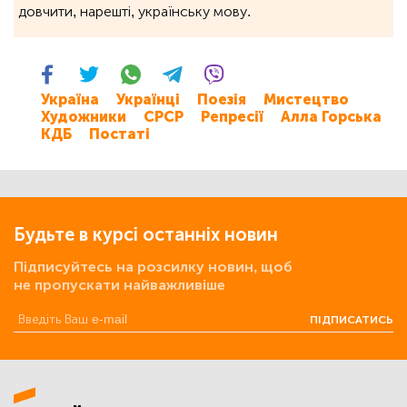
довчити, нарешті, українську мову.
Україна
Українці
Поезія
Мистецтво
Художники
СРСР
Репресії
Алла Горська
КДБ
Постаті
Будьте в курсі останніх новин
Підписуйтесь на розсилку новин, щоб
не пропускати найважливіше
ПІДПИСАТИСЬ