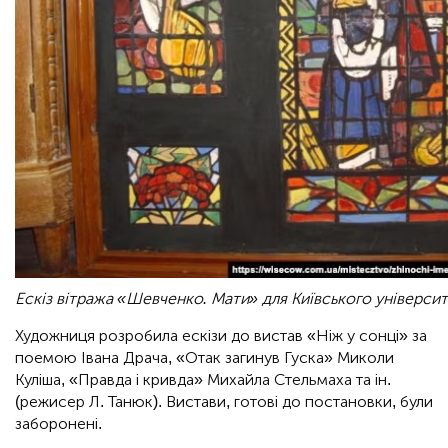
Ескіз вітража «Шевченко. Мати» для Київського університ
Художниця розробила ескізи до вистав «Ніж у сонці» за
поемою Івана Драча, «Отак загинув Гуска» Миколи
Куліша, «Правда і кривда» Михайла Стельмаха та ін.
(режисер Л. Танюк). Вистави, готові до постановки, були
заборонені.