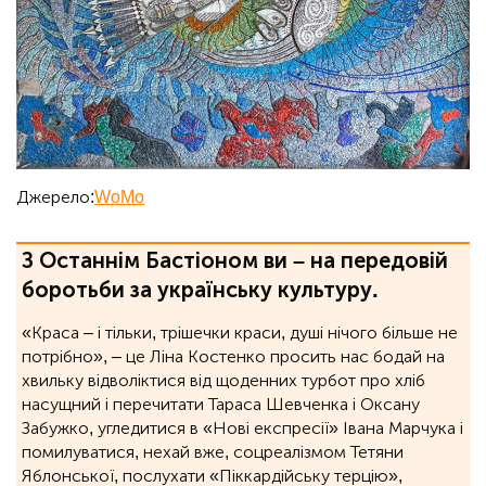
Джерело:
WoMo
З Останнім Бастіоном ви – на передовій
боротьби за українську культуру.
«Краса – і тільки, трішечки краси, душі нічого більше не
потрібно», ‒ це Ліна Костенко просить нас бодай на
хвильку відволіктися від щоденних турбот про хліб
насущний і перечитати Тараса Шевченка і Оксану
Забужко, угледитися в «Нові експресії» Івана Марчука і
помилуватися, нехай вже, соцреалізмом Тетяни
Яблонської, послухати «Піккардійську терцію»,