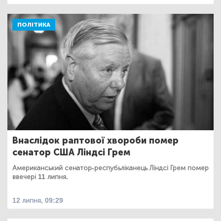
ПОЛІТИКА
Внаслідок раптової хвороби помер
сенатор США Ліндсі Грем
Американський сенатор-респубьліканець Ліндсі Грем помер
ввечері 11 липня.
12 липня, 09:29