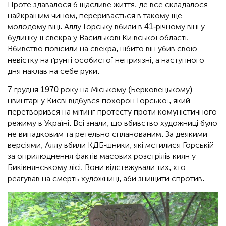
Проте здавалося б щасливе життя, де все складалося
найкращим чином, переривається в такому ще
молодому віці. Аллу Горську вбили в 41-річному віці у
будинку її свекра у Василькові Київської області.
Вбивство повісили на свекра, нібито він убив свою
невістку на ґрунті особистої неприязні, а наступного
дня наклав на себе руки.
7 грудня 1970 року на Міському (Берковецькому)
цвинтарі у Києві відбувся похорон Горської, який
перетворився на мітинг протесту проти комуністичного
режиму в Україні. Всі знали, що вбивство художниці було
не випадковим та ретельно спланованим. За деякими
версіями, Аллу вбили КДБ-шники, які мстилися Горській
за оприлюднення фактів масових розстрілів киян у
Биківнянському лісі. Вони відстежували тих, хто
реагував на смерть художниці, аби знищити спротив.