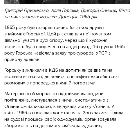
Григорій Пришедько, Алла Горська, Григорій Синиця, Вікт
на риштуваннях мозаїки. Донецьк. 1965 рік.
1965 року було заарештовано багатьох друзів і
знайомих Горської. Цей рік став для неї початком
діяльної участі в русі опору, через що її художня
творчість була приречена на андеграунд. 16 грудня 1965
року Горська надіслала заяву прокуророві УРСР з
приводу арештів.
Горську викликали в КДБ на допити як свідка та на
зводини віч-на-віч, де велися специфічні «кагебістські
розмови» з попередженнями й погрозами.
Матеріально й морально підтримувала родини
політв’язнів, листувалася з ними, систематично з
Опанасом Заливахою, відвідувала його у в’язниці. У
квітні 1966-го подала клопотання на його захист. Їздила
на судові процеси своїх однодумців, організовувала
збори коштів на допомогу сім’ям засуджених,