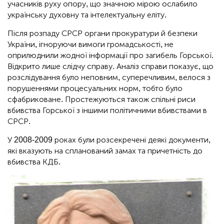
учасників руху опору, що значною мірою ослабило
українську духовну та інтелектуальну еліту.
Після розпаду СРСР органи прокуратури й безпеки
України, ігноруючи вимоги громадськості, не
оприлюднили жодної інформації про загибель Горської.
Відкрито лише слідчу справу. Аналіз справи показує, що
розслідування було неповним, суперечливим, велося з
порушеннями процесуальних норм, тобто було
сфабриковане. Простежуються також спільні риси
вбивства Горської з іншими політичними вбивствами в
СРСР.
У 2008-2009 роках були розсекречені деякі документи,
які вказують на спланований замах та причетність до
вбивства КДБ.