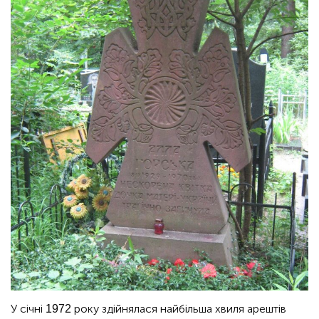
У січні 1972 року здійнялася найбільша хвиля арештів