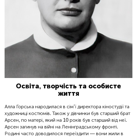
Освіта, творчість та особисте
життя
Алла Горська народилася в сім’ї директора кіностудії та
художниці костюмів. Також у дівчинки був старший брат
Арсен, по матері, який на 10 років був старший від неї.
Арсен загинув на війні на Ленінградському фронті.
Родині часто доводилося переїздити — вони жили в