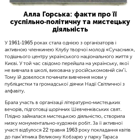
Алла Горська: факти про її
суспільно-політичну та мистецьку
діяльність
У 1961-1965 роках стала однією з організаторів і
активною членкинею Клубу творчої молоді «Сучасник»,
тодішнього центру українського національного життя у
Києві. У той час свідомо перейшла на українську, якої
не вивчала в школі, вихована у російськомовній сім’ї.
Тому їй довелося починати вивчення мови у
публіцистки та громадської діячки Надії Світличної з
алфавіту.
Брала участь в організації літературно-мистецьких
вечорів, підготовці щорічних Шевченківських свят.
Плідно займалася мистецькою діяльністю, створила
низку монументально-художніх робіт. За її активної
участі відбулося 22 травня 1963 року покладання квітів
до пам’ятника Великому Кобзарю у парку Тараса