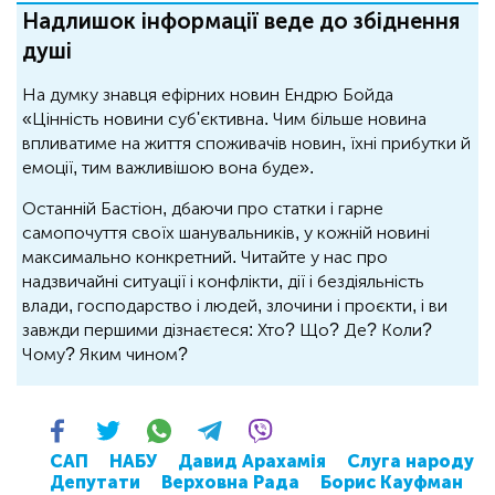
Надлишок інформації веде до збіднення
душі
На думку знавця ефірних новин Ендрю Бойда
«Цінність новини суб'єктивна. Чим більше новина
впливатиме на життя споживачів новин, їхні прибутки й
емоції, тим важливішою вона буде».
Останній Бастіон, дбаючи про статки і гарне
самопочуття своїх шанувальників, у кожній новині
максимально конкретний. Читайте у нас про
надзвичайні ситуації і конфлікти, дії і бездіяльність
влади, господарство і людей, злочини і проєкти, і ви
завжди першими дізнаєтеся: Хто? Що? Де? Коли?
Чому? Яким чином?
САП
НАБУ
Давид Арахамія
Слуга народу
Депутати
Верховна Рада
Борис Кауфман