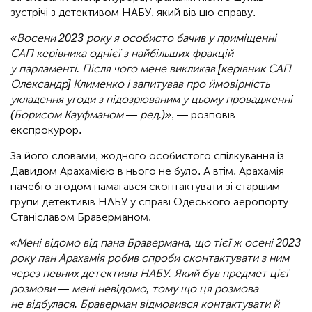
зустрічі з детективом НАБУ, який вів цю справу.
«Восени 2023 року я особисто бачив у приміщенні
САП керівника однієї з найбільших фракцій
у парламенті. Після чого мене викликав [керівник САП
Олександр] Клименко і запитував про ймовірність
укладення угоди з підозрюваним у цьому провадженні
(Борисом Кауфманом — ред.)»
, — розповів
експрокурор.
За його словами, жодного особистого спілкування із
Давидом Арахамією в нього не було. А втім, Арахамія
начебто згодом намагався сконтактувати зі старшим
групи детективів НАБУ у справі Одеського аеропорту
Станіславом Браверманом.
«Мені відомо від пана Бравермана, що тієї ж осені 2023
року пан Арахамія робив спроби сконтактувати з ним
через певних детективів НАБУ. Який був предмет цієї
розмови — мені невідомо, тому що ця розмова
не відбулася. Браверман відмовився контактувати й