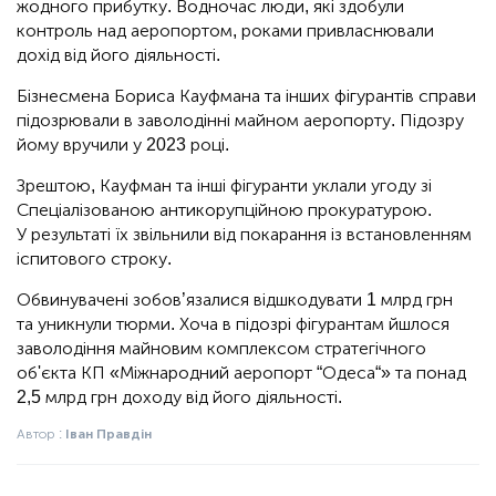
жодного прибутку. Водночас люди, які здобули
контроль над аеропортом, роками привласнювали
дохід від його діяльності.
Бізнесмена Бориса Кауфмана та інших фігурантів справи
підозрювали в заволодінні майном аеропорту. Підозру
йому вручили у 2023 році.
Зрештою, Кауфман та інші фігуранти уклали угоду зі
Спеціалізованою антикорупційною прокуратурою.
У результаті їх звільнили від покарання із встановленням
іспитового строку.
Обвинувачені зобов’язалися відшкодувати 1 млрд грн
та уникнули тюрми. Хоча в підозрі фігурантам йшлося
заволодіння майновим комплексом стратегічного
об'єкта КП «Міжнародний аеропорт “Одеса“» та понад
2,5 млрд грн доходу від його діяльності.
Автор :
Іван Правдін