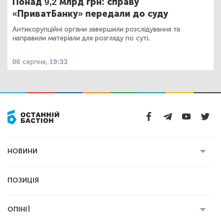
Понад 9,2 млрд грн: справу
«ПриватБанку» передали до суду
Антикорупційні органи завершили розслідування та
направили матеріали для розгляду по суті.
06 серпня, 19:33
НОВИНИ
Усі новини
Кримінал
Полтава
ПОЗИЦІЯ
Політика
Війна
Світ
ОПІНІЇ
Економіка
Спорт