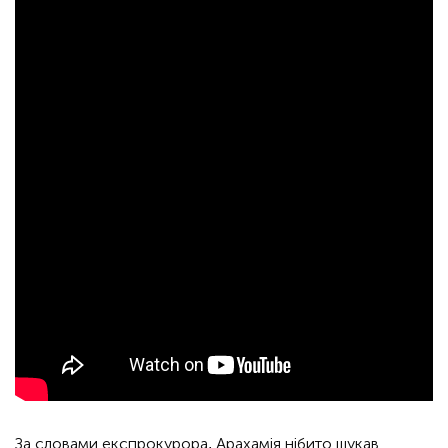
За словами експрокурора, Арахамія нібито шукав