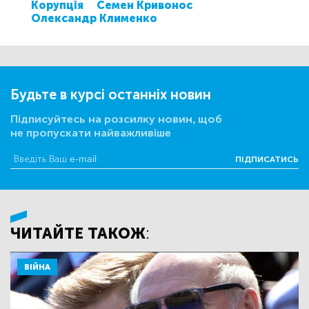
Корупція
Семен Кривонос
Олександр Клименко
Будьте в курсі останніх новин
Підписуйтесь на розсилку новин, щоб
не пропускати найважливіше
ПІДПИСАТИСЬ
ЧИТАЙТЕ ТАКОЖ:
ВІЙНА