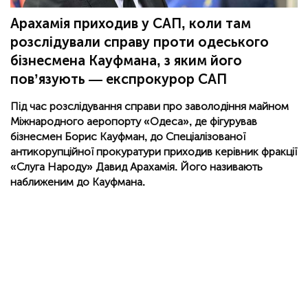
Арахамія приходив у САП, коли там
розслідували справу проти одеського
бізнесмена Кауфмана, з яким його
пов’язують — експрокурор САП
Під час розслідування справи про заволодіння майном
Міжнародного аеропорту «Одеса», де фігурував
бізнесмен Борис Кауфман, до Спеціалізованої
антикорупційної прокуратури приходив керівник фракції
«Слуга Народу» Давид Арахамія. Його називають
наближеним до Кауфмана.