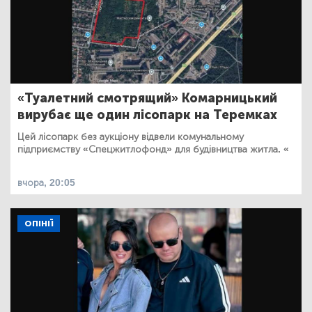
«Туалетний смотрящий» Комарницький
вирубає ще один лісопарк на Теремках
Цей лісопарк без аукціону відвели комунальному
підприємству «Спецжитлофонд» для будівництва житла. «
вчора, 20:05
ОПІНІЇ