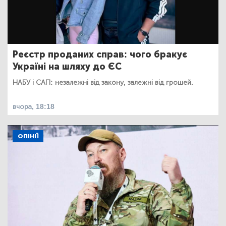
Реєстр проданих справ: чого бракує
Україні на шляху до ЄС
НАБУ і САП: незалежні від закону, залежні від грошей.
вчора, 18:18
ОПІНІЇ