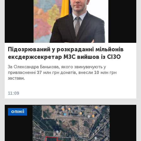
Підозрюваний у розкраданні мільйонів
ексдержсекретар МЗС вийшов із СІЗО
За Олександра Банькова, якого звинувачують у
привласненні 37 млн грн донатів, внесли 10 млн грн
застави.
11:09
ОПІНІЇ