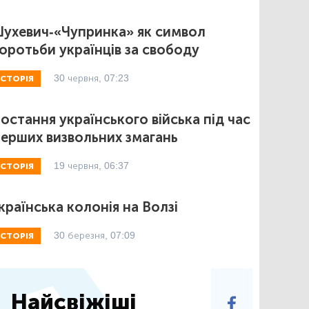
ухевич-«Чупринка» як символ
оротьби українців за свободу
30 червня, 07:23
ІСТОРІЯ
остання українського війська під час
ерших визвольних змагань
19 червня, 06:37
ІСТОРІЯ
країнська колонія на Волзі
30 березня, 07:09
ІСТОРІЯ
Найсвіжіші