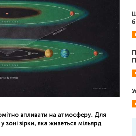
Ш
б
П
П
У
омітно впливати на атмосферу. Для
 зоні зірки, яка живеться мільярд