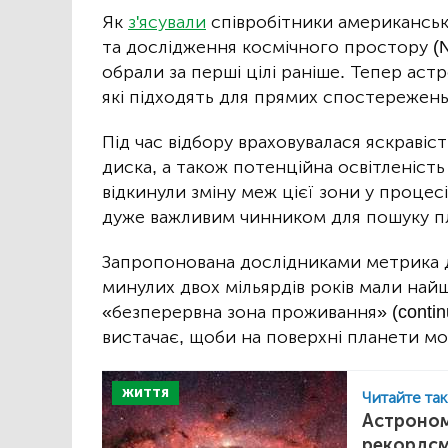
Як
з'ясували
співробітники американськ
та дослідження космічного простору (NA
обрали за перші цілі раніше. Тепер аст
які підходять для прямих спостережень 
Під час відбору враховувалася яскравіст
диска, а також потенційна освітленіст
відкинули зміну меж цієї зони у проце
дуже важливим чинником для пошуку п
Запропонована дослідниками метрика д
минулих двох мільярдів років мали най
«безперервна зона проживання» (continu
вистачає, щоби на поверхні планети мо
ЖИТТЯ
Читайте та
Астроном
рекордс