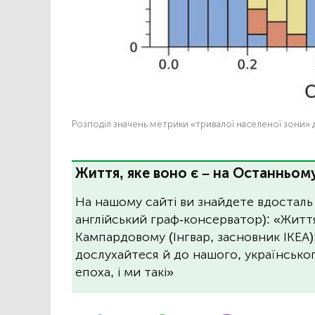
Розподіл значень метрики «тривалої населеної зони» д
Життя, яке воно є – на Останньому
На нашому сайті ви знайдете вдосталь
англійський граф-консерватор): «Житт
Кампардовому (Інгвар, засновник ІКЕА)
дослухайтеся й до нашого, українського
епоха, і ми такі»