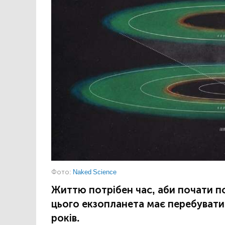
Фото:
Naked Science
Життю потрібен час, аби почати п
цього екзопланета має перебувати у
років.