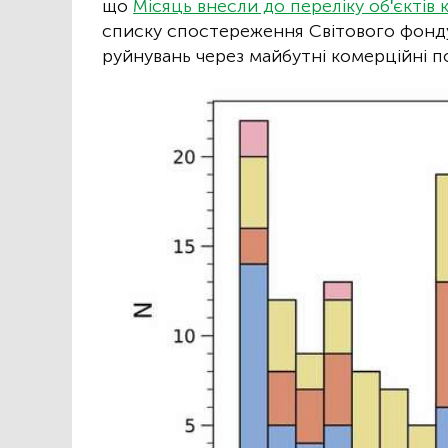
що
Місяць внесли до переліку об'єктів
списку спостереження Світового фонду п
руйнувань через майбутні комерційні п