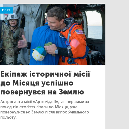
СВІТ
Екіпаж історичної місії
до Місяця успішно
повернувся на Землю
Астронавти місії «Артеміда II», які першими за
понад пів століття літали до Місяця, уже
повернулися на Землю після випробувального
польоту.