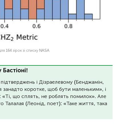
ля 164 зірок зі списку NASA
 Бастіоні!
 підтверджень і Дізраелевому (Бенджамін,
я занадто коротке, щоб бути маленьким», і
: «Ті, що сплять, не роблять помилок». Але
 Талалая (Леонід, поет): «Таке життя, така