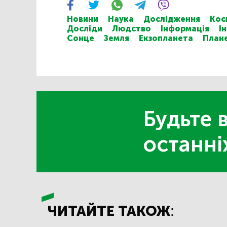
Новини
Наука
Дослідження
Кос
Досліди
Людство
Інформація
І
Сонце
Земля
Екзопланета
План
Будьте в
останні
ЧИТАЙТЕ ТАКОЖ: