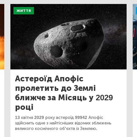
ЖИТТЯ
Астероїд Апофіс
пролетить до Землі
ближче за Місяць у 2029
році
13 квітня 2029 року астероїд 99942 Апофіс
здійснить одне з найтісніших відомих зближень
великого космічного об’єкта із Землею.