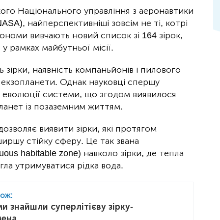
ого Національного управління з аеронавтики
SA), найперспективніші зовсім не ті, котрі
рономи вивчають новий список зі 164 зірок,
у рамках майбутньої місії.
ь зірки, наявність компаньйонів і пилового
ь екзопланети. Однак науковці спершу
сі еволюції системи, що згодом виявилося
ланет із позаземним життям.
озволяє виявити зірки, які протягом
ширшу стійку сферу. Це так звана
ous habitable zone) навколо зірки, де тепла
гла утримуватися рідка вода.
кож:
и знайшли суперлітієву зірку-
мена