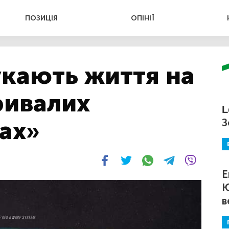
ПОЗИЦІЯ
ОПІНІЇ
кають життя на
ривалих
L
ах»
З
Е
Ю
в