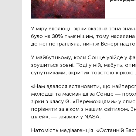
У міру еволюції зірки вказана зона зн
було на 30% тьмянішим, тому населена 
до неї потрапляла, нині ж Венері надт
У майбутньому, коли Сонце увійде у фаз
зрушиться зовні. Тоді у ній, мабуть, оп
супутниками, вкритих товстою кіркою 
«Нам вдалося встановити, що найперс
молодші та масивніші за Сонце — прохол
зірки з класу G. «Переможцями» у списк
порівняти за віком з нашим світилом. Зн
цілей», — заявили у NASA.
Натомість медіаагенція «Останній Басті