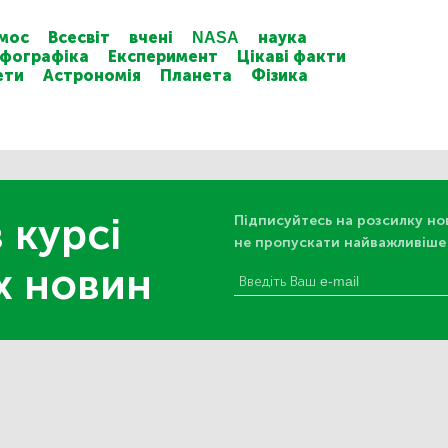
мос
Всесвіт
вчені
NASA
наука
нфографіка
Експеримент
Цікаві факти
ети
Астрономія
Планета
Фізика
 курсі
Підписуйтесь на розсилку но
не пропускати найважливіше
х новин