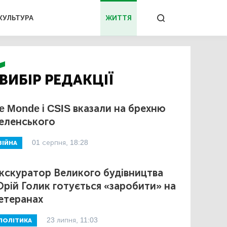
КУЛЬТУРА
ЖИТТЯ
ВИБІР РЕДАКЦІЇ
e Monde і CSIS вказали на брехню
еленського
01 серпня, 18:28
ВІЙНА
кскуратор Великого будівництва
рій Голик готується «заробити» на
етеранах
23 липня, 11:03
ПОЛІТИКА