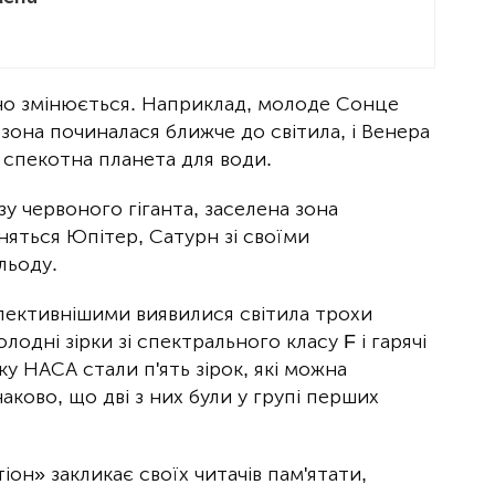
ачно змінюється. Наприклад, молоде Сонце
зона починалася ближче до світила, і Венера
о спекотна планета для води.
у червоного гіганта, заселена зона
иняться Юпітер, Сатурн зі своїми
льоду.
пективнішими виявилися світила трохи
одні зірки зі спектрального класу F і гарячі
у НАСА стали п'ять зірок, які можна
аково, що дві з них були у групі перших
он» закликає своїх читачів пам'ятати,