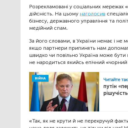
Розрекламовані у соціальних мережах 
дійсність. На цьому
наголосив
спеціаліс
бізнесу, державного управління та пол
медійний спам.
За його словами, в України немає і не м
якщо партнери припинять нам допомага
швидко чи повільно Україна може бути 
не народиться якийсь епічний «чорний 
ВІЙНА
Читайте та
путін «пе
рішучіст
«Так, як не крути й не перекручуй факт