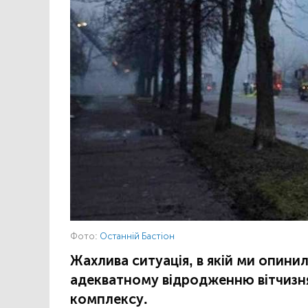
Фото:
Останній Бастіон
Жахлива ситуація, в якій ми опинили
адекватному відродженню вітчизн
комплексу.