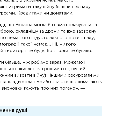
а жаль... В України немає ніякого
міг витримати таку війну більше ніж пару
сурсами. Кредитами чи донатами.
і, що Україна могла б і сама сплачувати за
зброю, складнішу за дрони та вже засвоєну
авно нема того індустріального потенціалу,
мографії такої немає... Ні, ніякого
й території не буде, бо ніколи не бувало.
и більше, ніж робимо зараз. Можемо і
нішнього живлення грошима (ні, ніякий
жний вивезти війну) і іншими ресурсами ми
ь від влади «план Б» або знають що вимагають
а висновки кажуть про них погано», —
нення душі