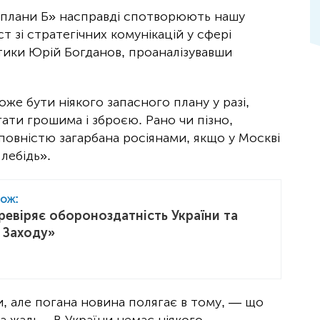
«плани Б» насправді спотворюють нашу
т зі стратегічних комунікацій у сфері
ітики Юрій Богданов, проаналізувавши
оже бути ніякого запасного плану у разі,
ти грошима і зброєю. Рано чи пізно,
повністю загарбана росіянами, якщо у Москві
лебідь».
кож:
ревіряє обороноздатність України та
ь Заходу»
и, але погана новина полягає в тому, — що