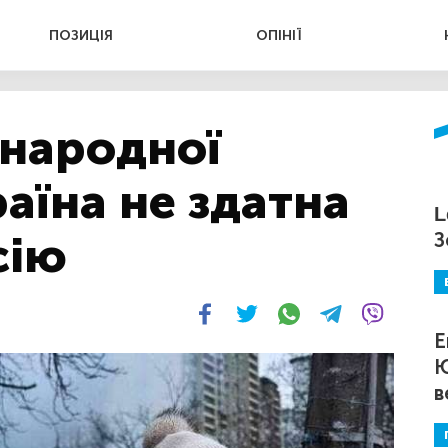
ПОЗИЦІЯ
ОПІНІЇ
жнародної
аїна не здатна
L
сію
З
Е
Ю
в