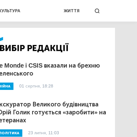
КУЛЬТУРА
ЖИТТЯ
ВИБІР РЕДАКЦІЇ
e Monde і CSIS вказали на брехню
еленського
01 серпня, 18:28
ВІЙНА
кскуратор Великого будівництва
рій Голик готується «заробити» на
етеранах
23 липня, 11:03
ПОЛІТИКА