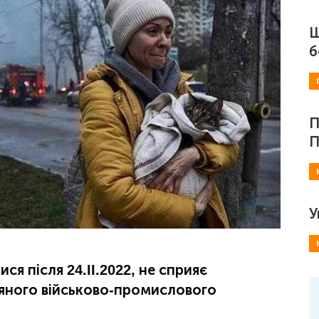
Ш
б
П
П
У
ся після 24.II.2022, не сприяє
яного військово-промислового