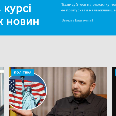
 курсі
Підписуйтесь на розсилку но
не пропускати найважливіше
х новин
ПОЛІТИКА