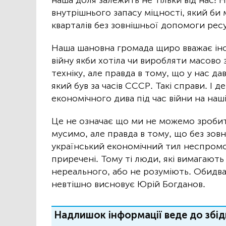
наша доля залежить не тільки від нас! Н
внутрішнього запасу міцності, який би 
кварталів без зовнішньої допомоги ре
Наша шановна громада щиро вважає інод
війну якби хотіла чи виробляти масово 
техніку, але правда в тому, що у нас д
який був за часів СССР. Такі справи. І де
економічного дива під час війни на наші
Це не означає що ми не можемо зробит
мусимо, але правда в тому, що без зов
український економічний тил неспромо
приречені. Тому ті люди, які вимагают
нереального, або не розуміють. Обидв
невтішно висновує Юрій Богданов.
Надлишок інформації веде до збід