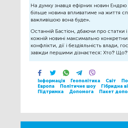
На думку знавця ефірних новин Ендрю 
більше новина впливатиме на життя спо
важливішою вона буде».
Останній Бастіон, дбаючи про статки і
кожній новині максимально конкретний.
конфлікти, дії і бездіяльність влади, г
завжди першими дізнаєтеся: Хто? Що
Інформація
Геополітика
Світ
По
Европа
Політичне шоу
Гібридна в
Підтримка
Допомога
Пакет допо