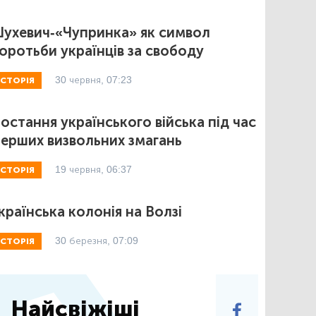
ухевич-«Чупринка» як символ
оротьби українців за свободу
30 червня, 07:23
ІСТОРІЯ
остання українського війська під час
ерших визвольних змагань
19 червня, 06:37
ІСТОРІЯ
країнська колонія на Волзі
30 березня, 07:09
ІСТОРІЯ
Найсвіжіші