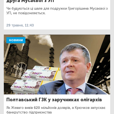
друга Мусаєвої з УП
Чи будуються ці шале для подружки Григорішина Мусаєвоі з
УП, не повідомляється.
29 травня, 11:43
НОВИНИ
Полтавський ГЗК у заручниках олігархів
Як Жеваго вивів 620 мільйонів доларів, а Крючков запускає
банкрутство підприємства