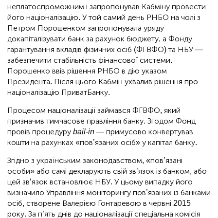
неплатоспроможним і запропонував Кабміну провести
його націоналізацію. У той самий день РНБО на чолі з
Петром Порошенком запропонувала уряду
докапіталізувати банк за рахунок бюджету, а Фонду
гарантування вкладів фізичних осіб (ФГВФО) та НБУ —
забезпечити стабільність фінансової системи.
Порошенко ввів рішення РНБО в дію указом
Президента. Після цього Кабмін ухвалив рішення про
націоналізацію ПриватБанку.
Процесом націоналізації займався ФГВФО, який
призначив тимчасове правління банку. Згодом Фонд
провів процедуру
bail-in
— примусово конвертував
кошти на рахунках «пов’язаних осіб» у капітал банку.
Згідно з українським законодавством, «пов’язані
особи» або самі декларують свій зв’язок із банком, або
цей зв’язок встановлює НБУ. У цьому випадку його
визначило Управління моніторингу пов’язаних із банками
осіб, створене Валерією Гонтаревою в червні 2015
року. За п’ять днів до націоналізації спеціальна комісія