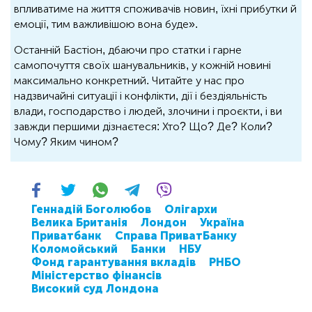
впливатиме на життя споживачів новин, їхні прибутки й
емоції, тим важливішою вона буде».
Останній Бастіон, дбаючи про статки і гарне
самопочуття своїх шанувальників, у кожній новині
максимально конкретний. Читайте у нас про
надзвичайні ситуації і конфлікти, дії і бездіяльність
влади, господарство і людей, злочини і проєкти, і ви
завжди першими дізнаєтеся: Хто? Що? Де? Коли?
Чому? Яким чином?
Геннадій Боголюбов
Олігархи
Велика Британія
Лондон
Україна
Приватбанк
Справа ПриватБанку
Коломойський
Банки
НБУ
Фонд гарантування вкладів
РНБО
Міністерство фінансів
Високий суд Лондона