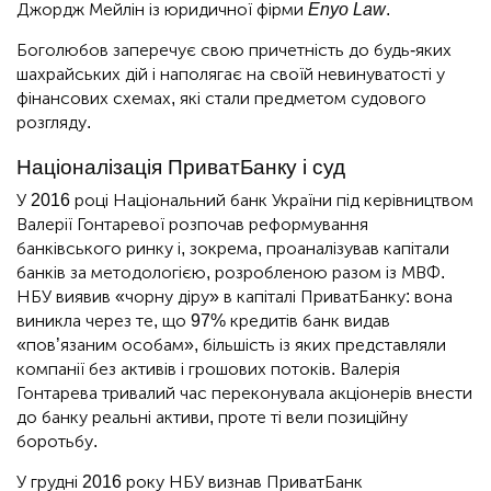
Джордж Мейлін із юридичної фірми
Enyo Law
.
Боголюбов заперечує свою причетність до будь-яких
шахрайських дій і наполягає на своїй невинуватості у
фінансових схемах, які стали предметом судового
розгляду.
Націоналізація ПриватБанку і суд
У 2016 році Національний банк України під керівництвом
Валерії Гонтаревої розпочав реформування
банківського ринку і, зокрема, проаналізував капітали
банків за методологією, розробленою разом із МВФ.
НБУ виявив «чорну діру» в капіталі ПриватБанку: вона
виникла через те, що 97% кредитів банк видав
«пов’язаним особам», більшість із яких представляли
компанії без активів і грошових потоків. Валерія
Гонтарева тривалий час переконувала акціонерів внести
до банку реальні активи, проте ті вели позиційну
боротьбу.
У грудні 2016 року НБУ визнав ПриватБанк