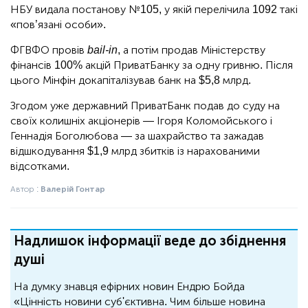
НБУ видала постанову №105, у якій перелічила 1092 такі
«пов’язані особи».
ФГВФО провів
bail-in
, а потім продав Міністерству
фінансів 100% акцій ПриватБанку за одну гривню. Після
цього Мінфін докапіталізував банк на $5,8 млрд.
Згодом уже державний ПриватБанк подав до суду на
своїх колишніх акціонерів — Ігоря Коломойського і
Геннадія Боголюбова — за шахрайство та зажадав
відшкодування $1,9 млрд збитків із нарахованими
відсотками.
Автор :
Валерій Гонтар
Надлишок інформації веде до збіднення
душі
На думку знавця ефірних новин Ендрю Бойда
«Цінність новини суб'єктивна. Чим більше новина