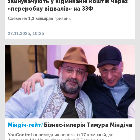
звинувачують у відмиванні коштів через
«переробку відвалів» на ЗЗФ
Схема на 1,3 мільярда гривень.
27.11.2025, 10:35
Міндіч-гейт/
Бізнес-імперія Тимура Міндіча
YouControl оприлюднив перелік із 17 компаній, де