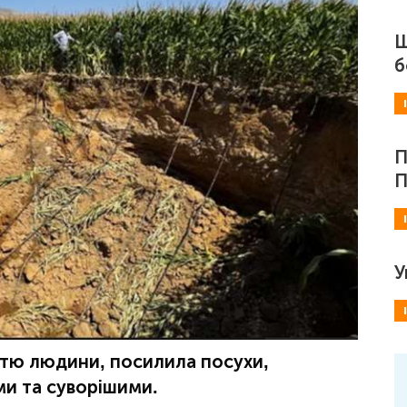
Ш
б
П
П
У
істю людини, посилила посухи,
ми та суворішими.