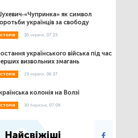
ухевич-«Чупринка» як символ
оротьби українців за свободу
30 червня, 07:23
ІСТОРІЯ
остання українського війська під час
ерших визвольних змагань
19 червня, 06:37
ІСТОРІЯ
країнська колонія на Волзі
30 березня, 07:09
ІСТОРІЯ
Найсвіжіші