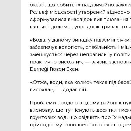
океан, що робить їх надзвичайно важл
Рельєф місцевості утворений відносн
сформувалися внаслідок вивітрювання т
вапняк і доломіт, упродовж тривалого ч
«Вода, у даному випадку підземні річки
забезпечує вологість, стабільність і мі
зменшується через неправильну політик
практично висохли», — заявив засновн
Derneği Гювен Екен.
«Отже, води, яка колись текла під басе
висохла», — додав він.
Проблеми з водою в цьому районі існую
висновку, що тут існують десятки тис
ґрунтових вод, що свідчить про їх над
природному поповненню запасів підзе