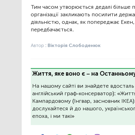
Тим часом утворюється дедалі більше пр
організації закликають посилити держ
діяльністю, однак, як попереджає Екен
передбачається.
Автор :
Вікторія Слободенюк
Життя, яке воно є – на Останньому
На нашому сайті ви знайдете вдосталь
англійський граф-консерватор): «Житт
Кампардовому (Інгвар, засновник ІКЕА)
дослухайтеся й до нашого, українського
епоха, і ми такі»