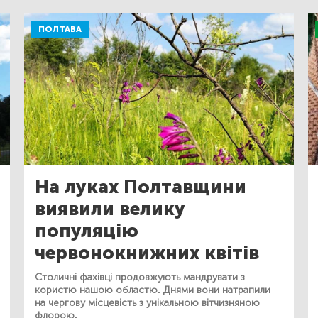
ПОЛТАВА
На луках Полтавщини
виявили велику
популяцію
червонокнижних квітів
Столичні фахівці продовжують мандрувати з
користю нашою областю. Днями вони натрапили
на чергову місцевість з унікальною вітчизняною
флорою.