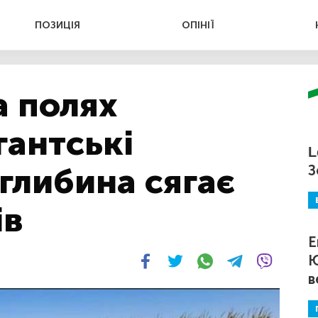
ПОЗИЦІЯ
ОПІНІЇ
а полях
гантські
L
 глибина сягає
З
ів
Е
Ю
в