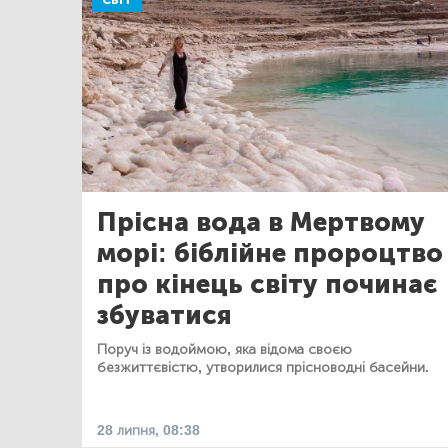
СВІТ
Прісна вода в Мертвому
морі: біблійне пророцтво
про кінець світу починає
збуватися
Поруч із водоймою, яка відома своєю
безжиттєвістю, утворилися прісноводні басейни.
28 липня, 08:38