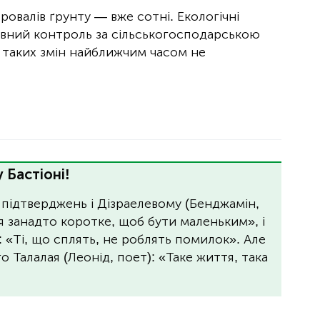
овалів ґрунту — вже сотні. Екологічні
авний контроль за сільськогосподарською
, таких змін найближчим часом не
 Бастіоні!
 підтверджень і Дізраелевому (Бенджамін,
я занадто коротке, щоб бути маленьким», і
: «Ті, що сплять, не роблять помилок». Але
 Талалая (Леонід, поет): «Таке життя, така