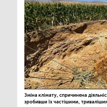
Зміна клімату, спричинена діяльн
зробивши їх частішими, триваліши