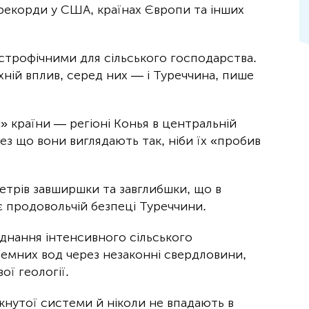
рекорди у США, країнах Європи та інших
строфічними для сільського господарства.
хній вплив, серед них — і Туреччина, пише
» країни — регіоні Конья в центральній
рез що вони виглядають так, ніби їх «пробив
метрів завширшки та завглибшки, що в
 продовольчій безпеці Туреччини.
днання інтенсивного сільського
земних вод через незаконні свердловини,
ї геології.
мкнутої системи й ніколи не впадають в