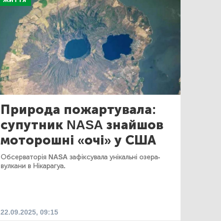
ЖИТТЯ
Природа пожартувала:
супутник NASA знайшов
моторошні «очі» у США
Обсерваторія NASA зафіксувала унікальні озера-
вулкани в Нікарагуа.
22.09.2025, 09:15