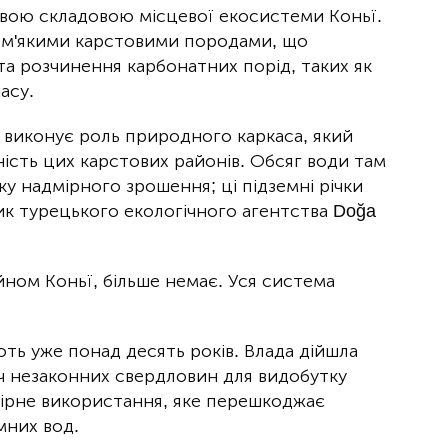
ивою складовою місцевої екосистеми Коньї.
о м'якими карстовими породами, що
а розчинення карбонатних порід, таких як
асу.
, виконує роль природного каркаса, який
цність цих карстових районів. Обсяг води там
у надмірного зрошення; ці підземні річки
ик турецького екологічного агентства Doğa
йном Коньї, більше немає. Уся система
ть уже понад десять років. Влада дійшла
яч незаконних свердловин для видобутку
мірне використання, яке перешкоджає
мних вод.