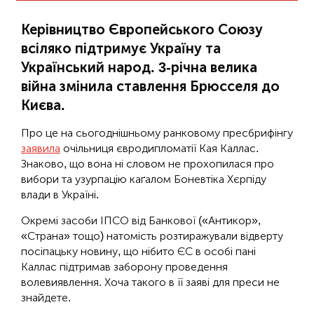
Керівництво Європейського Союзу
всіляко підтримує Україну та
Український народ. 3-річна велика
війна змінила ставлення Брюсселя до
Києва.
Про це на сьогоднішньому ранковому пресбрифінгу
заявила
очільниця євродипломатії Кая Каллас.
Знаково, що вона ні словом не прохопилася про
вибори та узурпацію каґалом Боневтіка Хєрпіду
влади в Україні.
Окремі засоби ІПСО від Банкової («Антикор»,
«Страна» тощо) натомість розтиражували відверту
посіпацьку новину, що нібито ЄС в особі пані
Каллас підтримав заборону проведення
волевиявлення. Хоча такого в її заяві для преси не
знайдете.