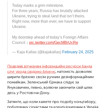
Today marks a grim milestone.
For three years, Russia has brutally attacked
Ukraine, trying to steal land that isn’t theirs.
Right now, more than ever, we have to support
Ukraine.
My doorstep ahead of today’s Foreign Affairs
Council ↓
pic.twitter.com/GecMBrUcRe
— Kaja Kallas (@kajakallas)
February 24, 2025
Правдиві вітчизняні інформаційні ресурси банда
слуг урода свідомо блокує
, натомість дозволяє
ширити брехню своїм ручним дезінформаційним
помийкам. Зеленський Єрмака слідує за
Януковичем, певно, воліючи закінчити свій шлях
десь у Ростові-на-Дону.
Затямте, що коли кажете про подобу концтабору,
побудовану сіоністами та корупціонерами в Україні