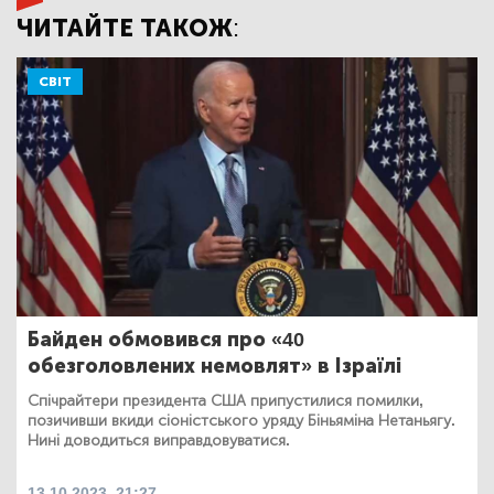
ЧИТАЙТЕ ТАКОЖ:
СВІТ
Байден обмовився про «40
обезголовлених немовлят» в Ізраїлі
Спічрайтери президента США припустилися помилки,
позичивши вкиди сіоністського уряду Біньяміна Нетаньягу.
Нині доводиться виправдовуватися.
13.10.2023, 21:27