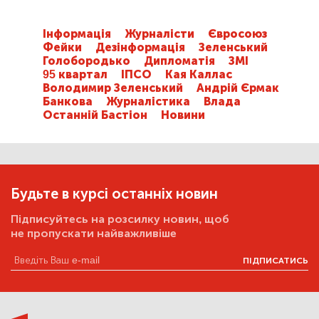
Інформація
Журналісти
Євросоюз
Фейки
Дезінформація
Зеленський
Голобородько
Дипломатія
ЗМІ
95 квартал
ІПСО
Кая Каллас
Володимир Зеленський
Андрій Єрмак
Банкова
Журналістика
Влада
Останній Бастіон
Новини
Будьте в курсі останніх новин
Підписуйтесь на розсилку новин, щоб
не пропускати найважливіше
ПІДПИСАТИСЬ