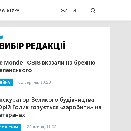
КУЛЬТУРА
ЖИТТЯ
ВИБІР РЕДАКЦІЇ
e Monde і CSIS вказали на брехню
еленського
01 серпня, 18:28
ВІЙНА
кскуратор Великого будівництва
рій Голик готується «заробити» на
етеранах
23 липня, 11:03
ПОЛІТИКА