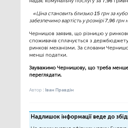
надає комунальну послугу за 7,96 гривн
«Ціна становить близько 15 грн за кубо
забезпечимо вартість у розмірі 7,96 грн
Чернишов заявив, що різницю у ринков
споживачів сплачується з держбюджету
ринкові механізми. За словами Чернишо
менші податки.
Зауважимо Чернишову, що треба менше 
переглядати.
Автор :
Іван Правдін
Надлишок інформації веде до збід