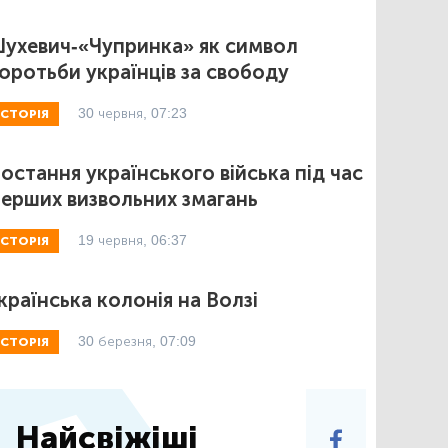
ухевич-«Чупринка» як символ
оротьби українців за свободу
30 червня, 07:23
ІСТОРІЯ
остання українського війська під час
ерших визвольних змагань
19 червня, 06:37
ІСТОРІЯ
країнська колонія на Волзі
30 березня, 07:09
ІСТОРІЯ
Найсвіжіші