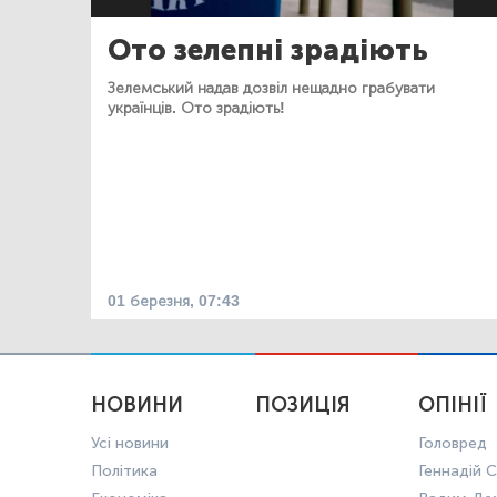
Ото зелепні зрадіють
Зелемський надав дозвіл нещадно грабувати
українців. Ото зрадіють!
01 березня, 07:43
НОВИНИ
ПОЗИЦІЯ
ОПІНІЇ
Усі новини
Головред
Політика
Геннадій С