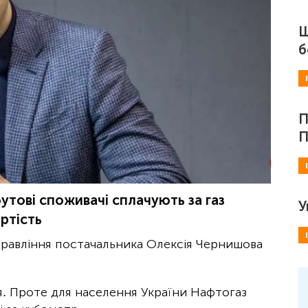
Ш
б
П
П
утові споживачі сплачують за газ
У
ртість
правління постачальника Олексія Чернишова
я. Проте для населення України Нафтогаз