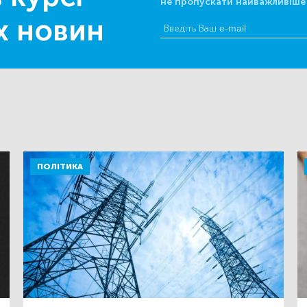
не пропускати найважливіше
х новин
ПОЛІТИКА