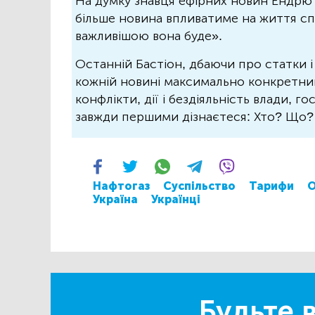
На думку знавця ефірних новин Ендрю 
більше новина впливатиме на життя спо
важливішою вона буде».
Останній Бастіон, дбаючи про статки і
кожній новині максимально конкретний.
конфлікти, дії і бездіяльність влади, г
завжди першими дізнаєтеся: Хто? Що
Нафтогаз
Суспільство
Тарифи
О
Україна
Українці
Будьте в