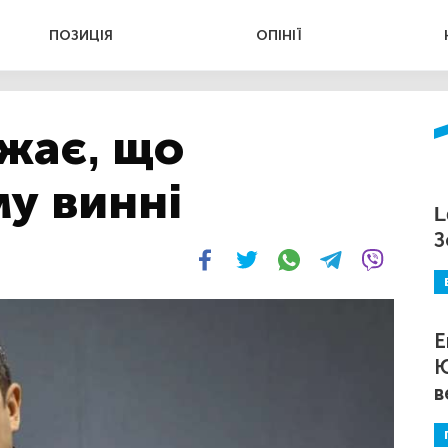
ПОЗИЦІЯ
ОПІНІЇ
жає, що
у винні
L
З
Е
Ю
в