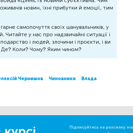
Бойда «Цінність новини суб'єктивна. Чим
живачів новин, їхні прибутки й емоції, тим
 гарне самопочуття своїх шанувальників, у
 Читайте у нас про надзвичайні ситуації і
осподарство і людей, злочини і проєкти, і ви
? Де? Коли? Чому? Яким чином?
лексій Чернишов
Чиновники
Влада
 курсі
Підписуйтесь на розсилку но