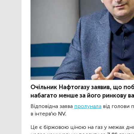
Очільник Нафтогазу заявив, що поб
набагато менше за його ринкову ва
Відповідна заява
пролунала
від голови 
в інтерв'ю NV.
Це є біржовою ціною на газ у межах дн