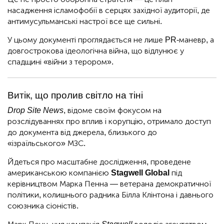
насадження ісламофобії в серцях західної аудиторії, де
антимусульманські настрої все ще сильні.
У цьому документі проглядається не лише PR-маневр, а
довгострокова ідеологічна війна, що відлунює у
спадщині «війни з терором».
Витік, що пролив світло на тіні
Drop Site News
, відоме своїм фокусом на
розслідуваннях про вплив і корупцію, отримало доступ
до документа від джерела, близького до
«ізраїльського» МЗС.
Йдеться про масштабне дослідження, проведене
американською компанією
Stagwell Global
під
керівництвом Марка Пенна — ветерана демократичної
політики, колишнього радника Білла Клінтона і давнього
союзника сіоністів.