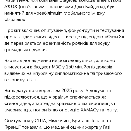
Марк Пенн, чия компанія
Stagwell
володіє агентством
SKDK
(пов’язаним із радниками Джо Байдена), був
найнятий для «реабілітації» глобального іміджу
«Ізраїлю».
Проєкт включає опитування, фокус-групи й тестування
пропагандистських відео — все це під егідою «Фази 3»,
де перевіряється ефективність роликів для зсуву
громадської думки.
Вартість дослідження не розголошується, але воно
вписується в бюджет МЗС у 150 мільйонів доларів,
виділених на «публічну дипломатію» на тлі триваючого
геноциду в Газі.
Витік датується вереснем 2025 року. У документі
підкреслюється, що «Ізраїль» сприймається як
«геноцидна, апартеїдна країна» в очах європейців і
американців, попри їхню опозицію ХАМАСу та Ірану.
Опитування у США, Німеччині, Британії, Іспанії та
Франції показали, що медіанні оцінки жертв у Газі