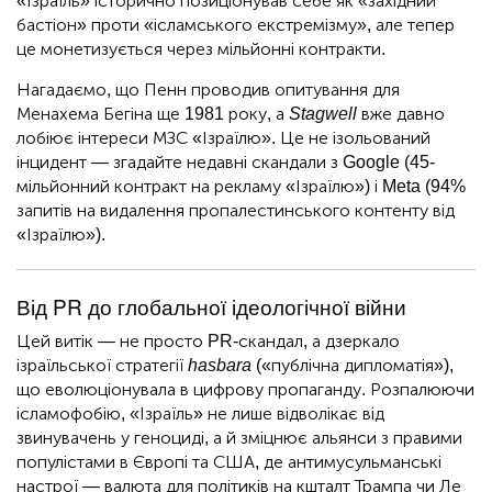
«Ізраїль» історично позиціонував себе як «західний
бастіон» проти «ісламського екстремізму», але тепер
це монетизується через мільйонні контракти.
Нагадаємо, що Пенн проводив опитування для
Менахема Бегіна ще 1981 року, а
Stagwell
вже давно
лобіює інтереси МЗС «Ізраїлю». Це не ізольований
інцидент — згадайте недавні скандали з Google (45-
мільйонний контракт на рекламу «Ізраїлю») і Meta (94%
запитів на видалення пропалестинського контенту від
«Ізраїлю»).
Від PR до глобальної ідеологічної війни
Цей витік — не просто PR-скандал, а дзеркало
ізраїльської стратегії
hasbara
(«публічна дипломатія»),
що еволюціонувала в цифрову пропаганду. Розпалюючи
ісламофобію, «Ізраїль» не лише відволікає від
звинувачень у геноциді, а й зміцнює альянси з правими
популістами в Європі та США, де антимусульманські
настрої — валюта для політиків на кшталт Трампа чи Ле