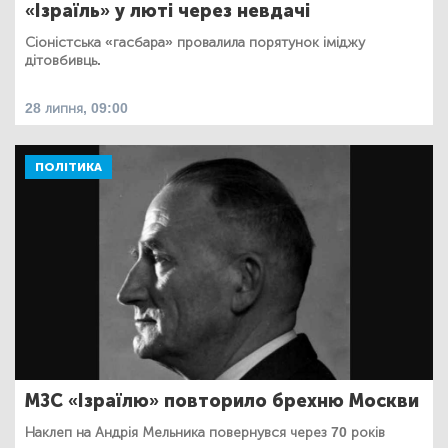
«Ізраїль» у люті через невдачі
Сіоністська «гасбара» провалила порятунок іміджу
дітовбивць.
28 липня, 09:00
ПОЛІТИКА
МЗС «Ізраїлю» повторило брехню Москви
Наклеп на Андрія Мельника повернувся через 70 років