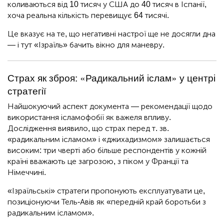
коливаються від 10 тисяч у США до 40 тисяч в Іспанії,
хоча реальна кількість перевищує 64 тисячі.
Це вказує на те, що негативні настрої ще не досягли дна
— і тут «Ізраїль» бачить вікно для маневру.
Страх як зброя: «Радикальний іслам» у центрі
стратегії
Найшокуючий аспект документа — рекомендації щодо
використання ісламофобії як важеля впливу.
Дослідження виявило, що страх перед т. зв.
«радикальним ісламом» і «джихадизмом» залишається
високим: три чверті або більше респондентів у кожній
країні вважають це загрозою, з піком у Франції та
Німеччині.
«Ізраїльські» стратеги пропонують експлуатувати це,
позиціонуючи Тель-Авів як «передній край боротьби з
радикальним ісламом».