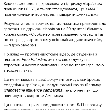
Ключові меседжі: підкреслювати підтримку «Ізраїлем»
прав жінок і ЛГБТ, а також стверджувати, що ХАМАС
прагне «знищити всіх євреїв і поширити джихадизм».
Результати тестів вражають: такі наративи призводять до
зростання підтримки «Ізраїлю» на 20 пунктів і більше в
кожній країні. «Особливо після вирішення ситуації в Газі
потенціал для зростання у всіх країнах дуже значний»,
— підсумовує звіт.
Приклад — пропагандистське відео, де студентка з
плакатом
Free Palestine
змінює свою думку після
«просвітницьких» повідомлень про конфлікт і зрештою
викидає плакат.
Це не випадкове відео: документ описує «цифрових
солдатів» «Ізраїлю», які ведуть таємні кампанії впливу
(
clandestine influence campaigns
), аналогічні тим, що
приписують «ворогам Америки».
Ця тактика — пряме продовження пост-9/11 наративу.