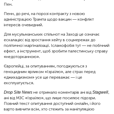
Пен.
Пенн, до речі, на порозі контракту з новою
адміністрацією Трампа щодо вакцин — конфлікт
інтересів очевидний.
Для мусульманських спільнот на Заході це означає
ескалацію: від зростання хейту в соцмережах до
політичної маргіналізації. Ісламофобія тут — не побічний
ефект, а інструмент, щоб зробити палестинську справу
«недоторканною».
Європейці, за опитуванням, погоджуються з
геноцидним ярликом «Ізраїлю», але страх перед
«джихадизмом» усе ще переважає — і це
експлуатується.
Drop Site News
не отримало коментарів ані від
Stagwell
,
ані від МЗС «Ізраїлю», що лише посилює підозри.
Повний текст опитування доступний онлайн, і його
варто вивчити всім, хто стежить за маніпуляцією