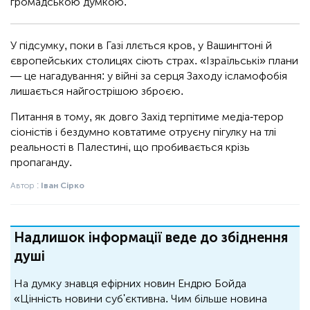
громадською думкою.
У підсумку, поки в Газі ллється кров, у Вашингтоні й
європейських столицях сіють страх. «Ізраїльські» плани
— це нагадування: у війні за серця Заходу ісламофобія
лишається найгострішою зброєю.
Питання в тому, як довго Захід терпітиме медіа-терор
сіоністів і бездумно ковтатиме отруєну пігулку на тлі
реальності в Палестині, що пробивається крізь
пропаганду.
Автор :
Іван Сірко
Надлишок інформації веде до збіднення
душі
На думку знавця ефірних новин Ендрю Бойда
«Цінність новини суб'єктивна. Чим більше новина