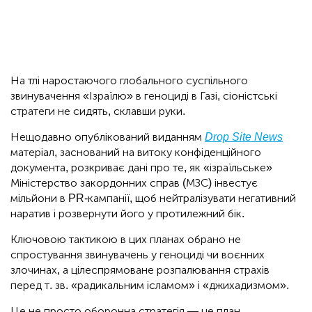
На тлі наростаючого глобального суспільного
звинувачення «Ізраїлю» в геноциді в Газі, сіоністські
стратеги не сидять, склавши руки.
Нещодавно опублікований виданням
Drop Site News
матеріал, заснований на витоку конфіденційного
документа, розкриває дані про те, як «ізраїльське»
Міністерство закордонних справ (МЗС) інвестує
мільйони в PR-кампанії, щоб нейтралізувати негативний
наратив і розвернути його у протилежний бік.
Ключовою тактикою в цих планах обрано не
спростування звинувачень у геноциді чи воєнних
злочинах, а цілеспрямоване розпалювання страхів
перед т. зв. «радикальним ісламом» і «джихадизмом».
Це не просто оборонна стратегія — це план