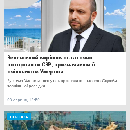
Зеленський вирішив остаточно
похоронити СЗР, призначивши її
очільником Умерова
Рустема Умєрова планують призначити головою Служби
зовнішньої розвідки.
03 серпня, 12:50
ПОЛТАВА