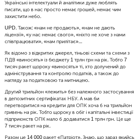
Українські інтелектуали й аналітики дуже люблять
писати, що в нас просто немає грошей, немає чим
захистити небо.
UPD. Також: «нам не продають», «нам не дають
ліцензії», «у нас немає свого», «ніхто не хоче з нами
співпрацювати», «нам прилітає»...
Як відомо з відкритих джерел, тіньові схеми та схеми з
ПДВ «виносять» із бюджету 1 трлн грн на рік. Тобто 7
тисяч ракет щороку «виносять» ті, хто долучений до
адміністрування та контролю податків, а також до
нагляду за податковою та митницею.
Другий трильйон «лежить» без належного застосування
в депозитних сертифікатах НБУ. А мав би
перетворитися на кредити для ОПК хоча б на трильйон
гривень на рік. Тобто щороку в обіг і капітальні інвестиції
підприємств ОПК мало б додаватися 1 трлн грн. Це ще
7 тисяч ракет на рік.
Разом це 14 000 ракет «Патріот». Знаю, що зараз якийсь