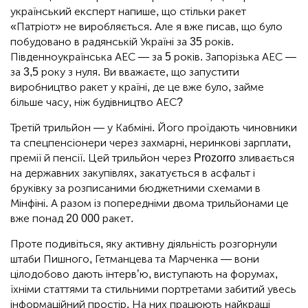
український експерт напише, що стільки ракет
«Патріот» не виробляється. Але я вже писав, що було
побудовано в радянській Україні за 35 років.
Південноукраїнська АЕС — за 5 років. Запорізька АЕС —
за 3,5 року з нуля. Ви вважаєте, що запустити
виробництво ракет у країні, де це вже було, займе
більше часу, ніж будівництво АЕС?
Третій трильйон — у Кабміні. Його проїдають чиновники
та спецпенсіонери через захмарні, неринкові зарплати,
премії й пенсії. Цей трильйон через Prozorro зливається
на державних закупівлях, закатується в асфальт і
бруківку за розписаними бюджетними схемами в
Мінфіні. А разом із попередніми двома трильйонами це
вже понад 20 000 ракет.
Проте подивіться, яку активну діяльність розгорнули
штаби Пишного, Гетманцева та Марченка — вони
цілодобово дають інтерв’ю, виступають на форумах,
їхніми статтями та стильними портретами забитий увесь
інформаційний простір. На них працюють найкращі