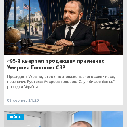
«95-й квартал продакшн» призначає
Умєрова Головою СЗР
Президент України, строк повноважень якого закінчився,
призначив Рустема Умєрова головою Служби зовнішньої
розвідки України.
03 серпня, 14:20
ВІЙНА