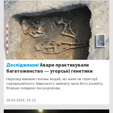
Дослідження/
Авари практикували
багатоженство — угорські генетики
Науковці вивчили геноми людей, які жили на території
середньовічного Аварського каґанату часів його розквіту.
Вперше складено їхні родоводи.
28.04.2024, 16:12