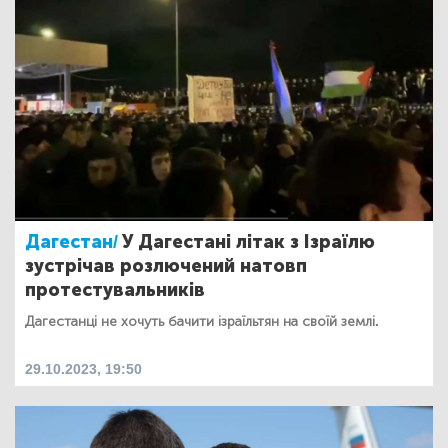
Дагестан/
У Дагестані літак з Ізраїлю
зустрічав розлючений натовп
протестувальників
Дагестанці не хочуть бачити ізраїльтян на своїй землі.
29.10.2023, 19:50