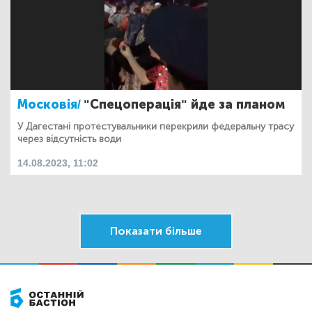
Московія/
"Спецоперація" йде за планом
У Дагестані протестувальники перекрили федеральну трасу
через відсутність води
14.08.2023, 11:02
Показати більше