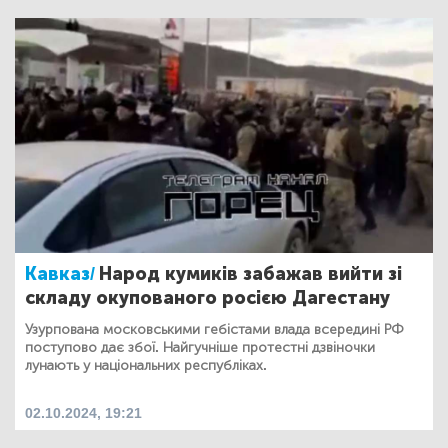
Кавказ/
Народ кумиків забажав вийти зі
складу окупованого росією Дагестану
Узурпована московськими гебістами влада всередині РФ
поступово дає збої. Найгучніше протестні дзвіночки
лунають у національних республіках.
02.10.2024, 19:21