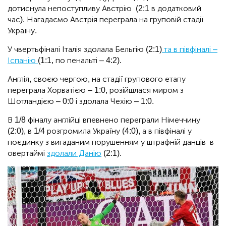
дотиснула непоступливу Австрію (2:1 в додатковий
час). Нагадаємо Австрія переграла на груповій стадії
Україну.
У чвертьфіналі Італія здолала Бельгію (2:1)
та в півфіналі –
Іспанію
(1:1, по пенальті – 4:2).
Англія, своєю чергою, на стадії групового етапу
переграла Хорватією – 1:0, розійшлася миром з
Шотландією – 0:0 і здолала Чехію – 1:0.
В 1/8 фіналу англійці впевнено переграли Німеччину
(2:0), в 1/4 розгромила Україну (4:0), а в півфіналі у
поєдинку з вигаданим порушенням у штрафній данців в
овертаймі
здолали Данію
(2:1).