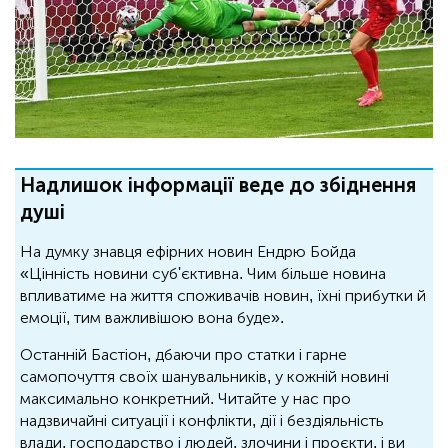
Надлишок інформації веде до збіднення
душі
На думку знавця ефірних новин Ендрю Бойда
«Цінність новини суб'єктивна. Чим більше новина
впливатиме на життя споживачів новин, їхні прибутки й
емоції, тим важливішою вона буде».
Останній Бастіон, дбаючи про статки і гарне
самопочуття своїх шанувальників, у кожній новині
максимально конкретний. Читайте у нас про
надзвичайні ситуації і конфлікти, дії і бездіяльність
влади, господарство і людей, злочини і проєкти, і ви