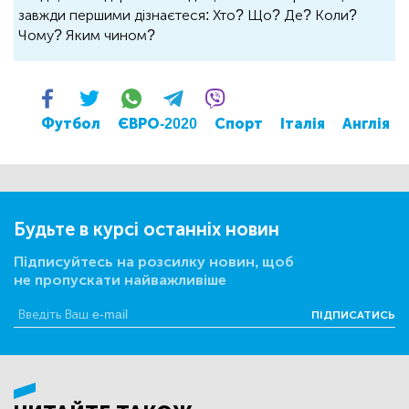
завжди першими дізнаєтеся: Хто? Що? Де? Коли?
Чому? Яким чином?
Футбол
ЄВРО-2020
Спорт
Італія
Англія
Будьте в курсі останніх новин
Підписуйтесь на розсилку новин, щоб
не пропускати найважливіше
ПІДПИСАТИСЬ