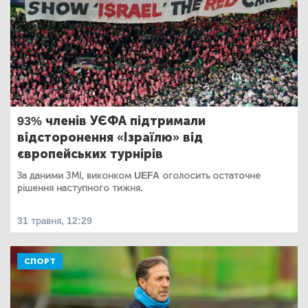
93% членів УЄФА підтримали
відсторонення «Ізраїлю» від
європейських турнірів
За даними ЗМІ, виконком UEFA оголосить остаточне
рішення наступного тижня.
31 травня, 12:29
СПОРТ