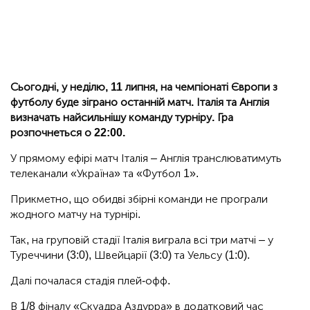
Сьогодні, у неділю, 11 липня, на чемпіонаті Європи з
футболу буде зіграно останній матч. Італія та Англія
визначать найсильнішу команду турніру. Гра
розпочнеться о 22:00.
У прямому ефірі матч Італія – Англія транслюватимуть
телеканали «Україна» та «Футбол 1».
Прикметно, що обидві збірні команди не програли
жодного матчу на турнірі.
Так, на груповій стадії Італія виграла всі три матчі – у
Туреччини (3:0), Швейцарії (3:0) та Уельсу (1:0).
Далі почалася стадія плей-офф.
В 1/8 фіналу «Скуадра Аздурра» в додатковий час