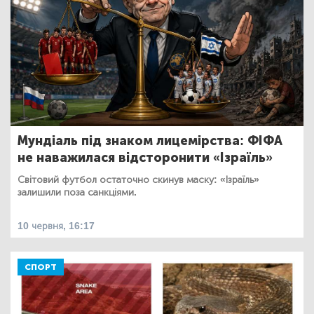
Мундіаль під знаком лицемірства: ФІФА
не наважилася відсторонити «Ізраїль»
Світовий футбол остаточно скинув маску: «Ізраїль»
залишили поза санкціями.
10 червня, 16:17
СПОРТ