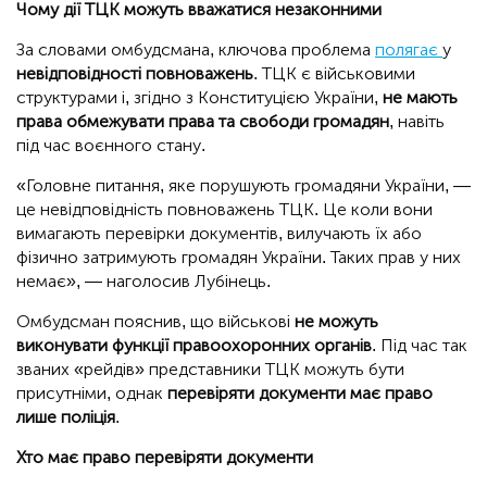
Чому дії ТЦК можуть вважатися незаконними
За словами омбудсмана, ключова проблема
полягає
у
невідповідності повноважень
. ТЦК є військовими
структурами і, згідно з Конституцією України,
не мають
права обмежувати права та свободи громадян
, навіть
під час воєнного стану.
«Головне питання, яке порушують громадяни України, —
це невідповідність повноважень ТЦК. Це коли вони
вимагають перевірки документів, вилучають їх або
фізично затримують громадян України. Таких прав у них
немає», — наголосив Лубінець.
Омбудсман пояснив, що військові
не можуть
виконувати функції правоохоронних органів
. Під час так
званих «рейдів» представники ТЦК можуть бути
присутніми, однак
перевіряти документи має право
лише поліція
.
Хто має право перевіряти документи