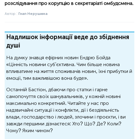
розслідування про корупцію в секретаріаті омбудсмена.
Автор :
Гнап Нерушима
Надлишок інформації веде до збіднення
душі
На думку знавця ефірних новин Ендрю Бойда
«Цінність новини суб'єктивна. Чим більше новина
впливатиме на життя споживачів новин, їхні прибутки й
емоції, тим важливішою вона буде».
Останній Бастіон, дбаючи про статки і гарне
самопочуття своїх шанувальників, у кожній новині
максимально конкретний. Читайте у нас про
надзвичайні ситуації і конфлікти, дії і бездіяльність
влади, господарство і людей, злочини і проєкти, і ви
завжди першими дізнаєтеся: Хто? Що? Де? Коли?
Чому? Яким чином?