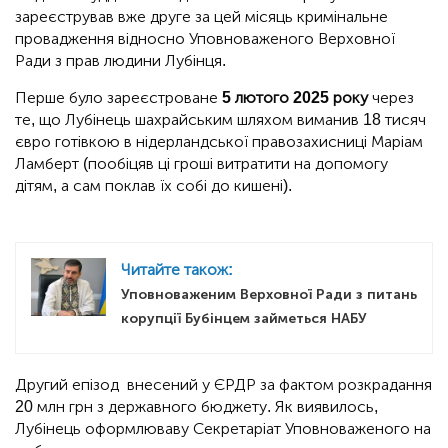
зареєстрував вже друге за цей місяць кримінальне
провадження відносно Уповноваженого Верховної
Ради з прав людини Лубінця.
Перше було зареєстроване
5 лютого 2025 року
через
те, що Лубінець шахрайським шляхом виманив 18 тисяч
євро готівкою в нідерландської правозахисниці Маріам
Ламберт (пообіцяв ці гроші витратити на допомогу
дітям, а сам поклав їх собі до кишені).
Читайте також:
Уповноваженим Верховної Ради з питань
корупції Бубінцем займеться НАБУ
Другий епізод внесений у ЄРДР за фактом розкрадання
20 млн грн з державного бюджету. Як виявилось,
Лубінець оформлюваву Секретаріат Уповноваженого на