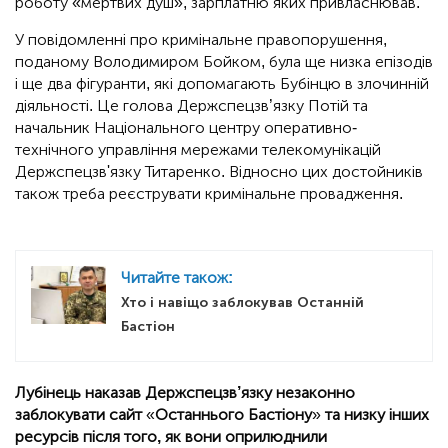
роботу «мертвих душ», зарплатню яких привласнював.
У повідомленні про кримінальне правопорушення,
поданому Володимиром Бойком, була ще низка епізодів
і ще два фігуранти, які допомагають Бубінцю в злочинній
діяльності. Це голова Держспецзв’язку Потій та
начальник Національного центру оперативно-
технічного управління мережами телекомунікацій
Держспецзв'язку Титаренко. Відносно цих достойників
також треба реєструвати кримінальне провадження.
Читайте також:
Хто і навіщо заблокував Останній
Бастіон
Лубінець наказав Держспецзв’язку незаконно
заблокувати сайт
«
Останнього Бастіону
»
та низку інших
ресурсів після того, як вони оприлюднили