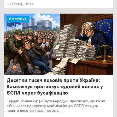
30 квітня, 15:14
ПОЛІТИКА
Десятки тисяч позовів проти України:
Камельчук прогнозує судовий колапс у
ЄСПЛ через бусифікацію
Нардеп Камельчук («Слуга народу») прогнозує, що після
війни через примусову мобілізацію до ЄСПЛ можуть
подати десятки тисяч позовів.