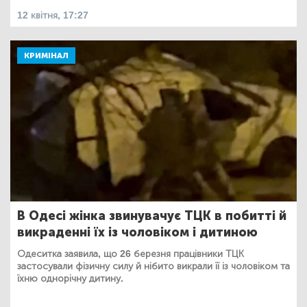
12 квітня, 17:27
КРИМІНАЛ
В Одесі жінка звинувачує ТЦК в побитті й
викраденні їх із чоловіком і дитиною
Одеситка заявила, що 26 березня працівники ТЦК
застосували фізичну силу й нібито викрали її із чоловіком та
їхню однорічну дитину.