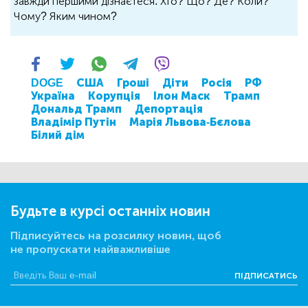
завжди першими дізнаєтеся: Хто? Що? Де? Коли?
Чому? Яким чином?
DOGE
США
Гроші
Діти
Росія
РФ
Україна
Корупція
Ілон Маск
Трамп
Дональд Трамп
Депортація
Владімір Путін
Марія Львова-Бєлова
Білий дім
Будьте в курсі останніх новин
Підписуйтесь на розсилку новин, щоб
не пропускати найважливіше
ПІДПИСАТИСЬ