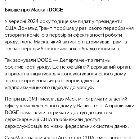
Більше про Маска і DOGE
У вересні 2024 року тоді ще кандидат у президенти
США Дональд Трамп пообіцяв у разі свого переобрання
створити комісію з перевірки ефективності роботи
уряду. Ілона Маска, який активно підтримував Трампа
під час передвиборчої кампанії, обрали очолити її.
Так заснували DOGE — Департамент з питань
ефективності уряду. Це не офіційний державний орган,
а приватна ініціатива для консультування Білого дому
щодо скорочення витрат і впровадження
«підприємницького підходу до уряду».
Попри це, ЗМІ писали, що Маск міг отримати власний
офіс у комплексі Білого дому у Вашингтоні. А працівники
DOGE намагалися отримати доступ до систем
держскарбниці США та обмежили доступ
держслужбовців до низки федеральних систем даних.
Сам Маск націлився на Агентство США з міжнародного