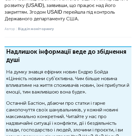
розвитку (USAID), заявивши, що працює над його
закриттям. Згодом USAID перейшла під контроль
Державного департаменту США.
Автор :
Відділ моніторингу
Надлишок інформації веде до збіднення
душі
На думку знавця ефірних новин Ендрю Бойда
«Цінність новини суб'єктивна. Чим більше новина
впливатиме на життя споживачів новин, їхні прибутки й
емоції, тим важливішою вона буде».
Останній Бастіон, дбаючи про статки і гарне
самопочуття своїх шанувальників, у кожній новині
максимально конкретний. Читайте у нас про
надзвичайні ситуації і конфлікти, дії і бездіяльність
влади, господарство і людей, злочини і проєкти, і ви