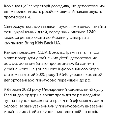
Команда цієї лабораторії доводила, що депортованим
дітям прищеплюють російські звичаї й налаштовують
проти України.
Стверджується, що завдяки її зусиллям вдалося знайти
сотні українських дітей, серед яких близько 1240
вдалося репатріювати до України у співпраці з
кампанією Bring Kids Back UA.
Раніше президент США Дональд Трамп заявляв, що
може повернути українських дітей, депортованих
росією, хоча «небагато про це знає». За даними
українського Національного інформаційного бюро,
станом на лютий 2025 року 19 546 українських дітей
депортовані або примусово переміщені до рф.
У березні 2023 року Міжнародний кримінальний суд у
Гаазі видав ордер на арешт президента рф владіміра
путіна та уповноваженої з прав дітей рф марії львової-
бєлової за звинуваченнями у примусовому вивезенні
українських дітей з окупованих територій до росії.