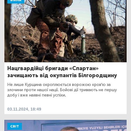
Нацгвардійці бригади «Спартан»
зачищають від окупантів Білгородщину
Не лише Курщина окроплюється ворожою кров'ю за
злочини проти нашої нації. Бойові дії тривають не першу
добу і вже наявні певні успіхи.
03.11.2024, 18:49
СВІТ