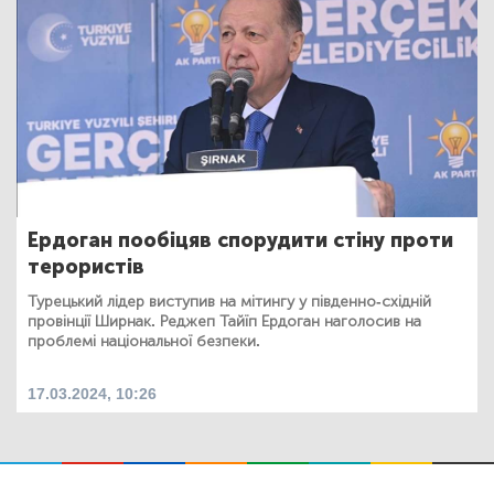
Ердоган пообіцяв спорудити стіну проти
терористів
Турецький лідер виступив на мітингу у південно-східній
провінції Ширнак. Реджеп Тайїп Ердоган наголосив на
проблемі національної безпеки.
17.03.2024, 10:26