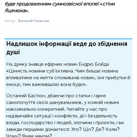
буде продовженням сумнозвісної епопеї «стіни
Яценюка».
Автор :
Валерій Пальчик
Надлишок інформації веде до збіднення
душі
На думку знавця ефірних новин Ендрю Бойда
«Цінність новини суб'єктивна. Чим більше новина
впливатиме на життя споживачів новин, їхні прибутки й
емоції, тим важливішою вона буде».
Останній Бастіон, дбаючи про статки і гарне
самопочуття своїх шанувальників, у кожній новині
максимально конкретний. Читайте у нас про
надзвичайні ситуації і конфлікти, дії і бездіяльність
влади, господарство і людей, злочини і проєкти, і ви
завжди першими дізнаєтеся: Хто? Що? Де? Коли?
Чому? Яким чином?