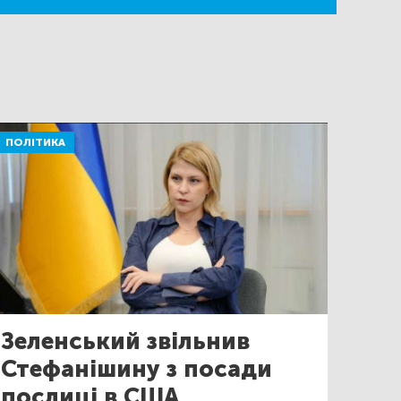
ПОЛІТИКА
Зеленський звільнив
Стефанішину з посади
послиці в США