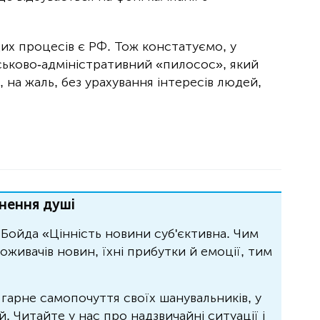
их процесів є РФ. Тож констатуємо, у
ськово-адміністративний «пилосос», який
 на жаль, без урахування інтересів людей,
нення душі
Бойда «Цінність новини суб'єктивна. Чим
живачів новин, їхні прибутки й емоції, тим
 гарне самопочуття своїх шанувальників, у
 Читайте у нас про надзвичайні ситуації і