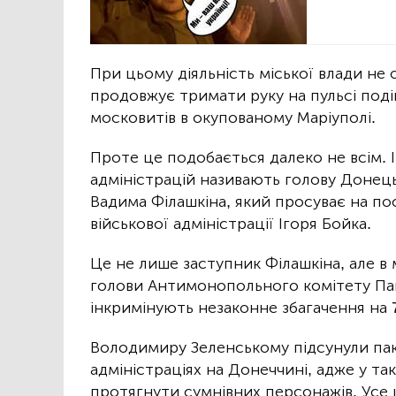
При цьому діяльність міської влади не
продовжує тримати руку на пульсі подій
московитів в окупованому Маріуполі.
Проте це подобається далеко не всім. 
адміністрацій називають голову Донецьк
Вадима Філашкіна, який просуває на по
військової адміністрації Ігоря Бойка.
Це не лише заступник Філашкіна, але в
голови Антимонопольного комітету Па
інкримінують незаконне збагачення на 7
Володимиру Зеленському підсунули паке
адміністраціях на Донеччині, адже у та
протягнути сумнівних персонажів. Усе ц