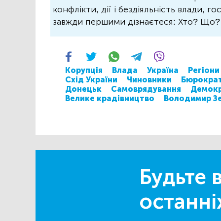
конфлікти, дії і бездіяльність влади, г
завжди першими дізнаєтеся: Хто? Що
Корупція
Влада
Україна
Регіони
Схід України
Чиновники
Бюрократ
Донецьк
Самоврядування
Демокр
Велике крадівництво
Володимир З
Будьте в
останні