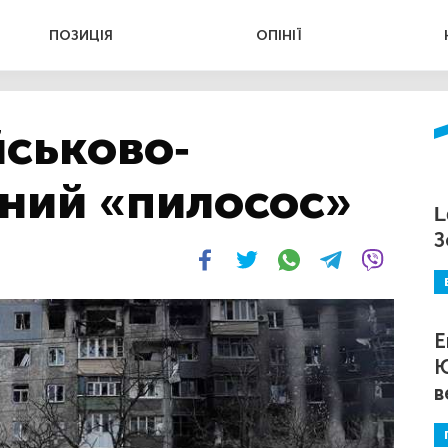
ПОЗИЦІЯ
ОПІНІЇ
йськово-
вний «пилосос»
L
З
Е
Ю
в