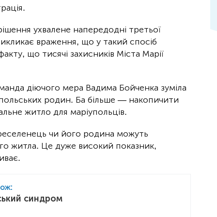
рація.
 рішення ухвалене напередодні третьої
Викликає враження, що у такий спосіб
акту, що тисячі захисників Міста Марії
оманда діючого мера Вадима Бойченка зуміла
іупольських родин. Ба більше — накопичити
іальне житло для маріупольців.
реселенець чи його родина можуть
го житла. Це дуже високий показник,
иває.
кож:
ський синдром