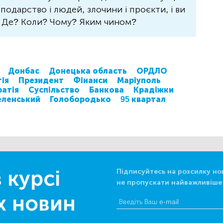
осподарство і людей, злочини і проєкти, і ви
? Де? Коли? Чому? Яким чином?
Донбас
Донецька область
ОРДЛО
ія
Президент
Фінанси
Маріуполь
атія
Суспільство
Банкова
Крадіжки
еленський
Голобородько
95 квартал
 курсі
Підписуйтесь на розсилку но
не пропускати найважливіше
х новин