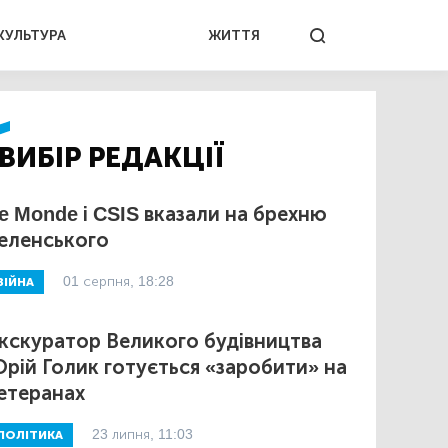
КУЛЬТУРА
ЖИТТЯ
ВИБІР РЕДАКЦІЇ
e Monde і CSIS вказали на брехню
еленського
01 серпня, 18:28
ВІЙНА
кскуратор Великого будівництва
рій Голик готується «заробити» на
етеранах
23 липня, 11:03
ПОЛІТИКА