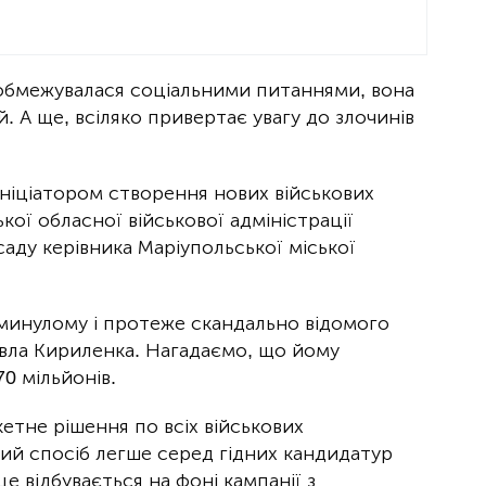
 обмежувалася соціальними питаннями, вона
. А ще, всіляко привертає увагу до злочинів
Ініціатором створення нових військових
ої обласної військової адміністрації
саду керівника Маріупольської міської
 минулому і протеже скандально відомого
вла Кириленка. Нагадаємо, що йому
0 мільйонів.
тне рішення по всіх військових
кий спосіб легше серед гідних кандидатур
е відбувається на фоні кампанії з