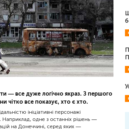
Ш
б
П
П
У
ти — все дуже логічно якраз. З першого
ни чітко все показує, хто є хто.
дальністю ініціативні персонажі
 Наприклад, одне з останніх рішень —
ацій на Донеччині, серед яких —