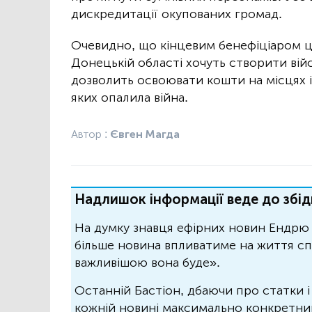
дискредитації окупованих громад.
Очевидно, що кінцевим бенефіціаром ц
Донецькій області хочуть створити вій
дозволить освоювати кошти на місцях і,
яких опалила війна.
Автор :
Євген Магда
Надлишок інформації веде до збід
На думку знавця ефірних новин Ендрю 
більше новина впливатиме на життя спо
важливішою вона буде».
Останній Бастіон, дбаючи про статки і
кожній новині максимально конкретний.