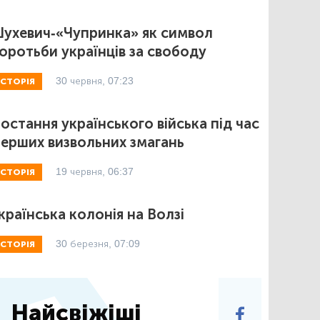
ухевич-«Чупринка» як символ
оротьби українців за свободу
30 червня, 07:23
ІСТОРІЯ
остання українського війська під час
ерших визвольних змагань
19 червня, 06:37
ІСТОРІЯ
країнська колонія на Волзі
30 березня, 07:09
ІСТОРІЯ
Найсвіжіші