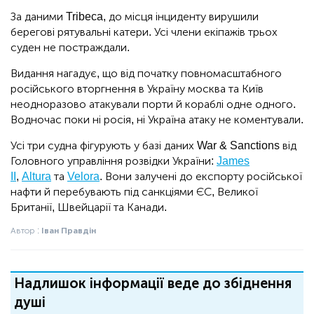
За даними Tribeca, до місця інциденту вирушили
берегові рятувальні катери. Усі члени екіпажів трьох
суден не постраждали.
Видання нагадує, що від початку повномасштабного
російського вторгнення в Україну москва та Київ
неодноразово атакували порти й кораблі одне одного.
Водночас поки ні росія, ні Україна атаку не коментували.
Усі три судна фігурують у базі даних War & Sanctions від
Головного управління розвідки України:
James
II
,
Altura
та
Velora
. Вони залучені до експорту російської
нафти й перебувають під санкціями ЄС, Великої
Британії, Швейцарії та Канади.
Автор :
Іван Правдін
Надлишок інформації веде до збіднення
душі