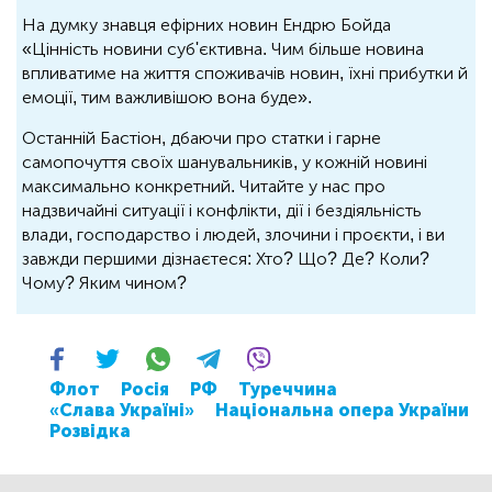
На думку знавця ефірних новин Ендрю Бойда
«Цінність новини суб'єктивна. Чим більше новина
впливатиме на життя споживачів новин, їхні прибутки й
емоції, тим важливішою вона буде».
Останній Бастіон, дбаючи про статки і гарне
самопочуття своїх шанувальників, у кожній новині
максимально конкретний. Читайте у нас про
надзвичайні ситуації і конфлікти, дії і бездіяльність
влади, господарство і людей, злочини і проєкти, і ви
завжди першими дізнаєтеся: Хто? Що? Де? Коли?
Чому? Яким чином?
Флот
Росія
РФ
Туреччина
«Слава Україні»
Національна опера України
Розвідка