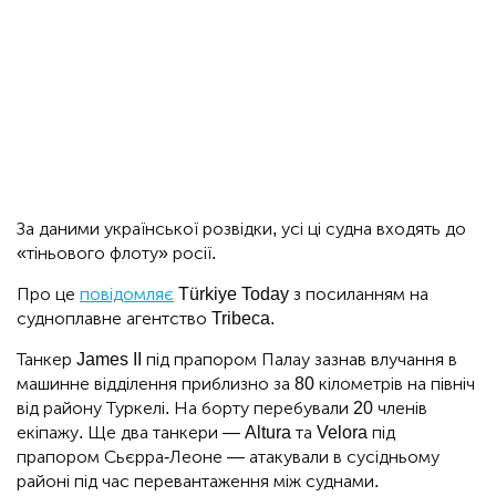
За даними української розвідки, усі ці судна входять до
«тіньового флоту» росії.
Про це
повідомляє
Türkiye Today з посиланням на
судноплавне агентство Tribeca.
Танкер James II під прапором Палау зазнав влучання в
машинне відділення приблизно за 80 кілометрів на північ
від району Туркелі. На борту перебували 20 членів
екіпажу. Ще два танкери — Altura та Velora під
прапором Сьєрра-Леоне — атакували в сусідньому
районі під час перевантаження між суднами.