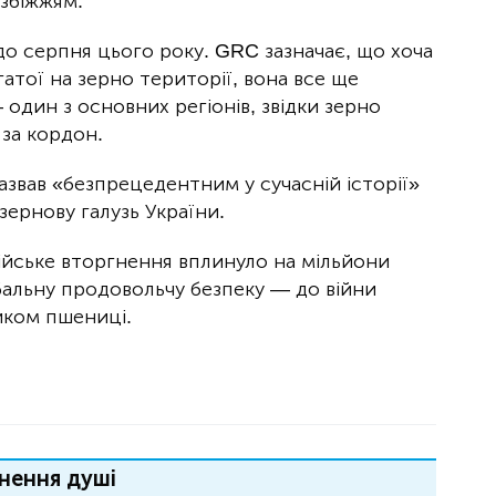
 збіжжям.
до серпня цього року. GRC зазначає, що хоча
гатої на зерно території, вона все ще
один з основних регіонів, звідки зерно
за кордон.
звав «безпрецедентним у сучасній історії»
зернову галузь України.
ійське вторгнення вплинуло на мільйони
бальну продовольчу безпеку — до війни
ником пшениці.
нення душі