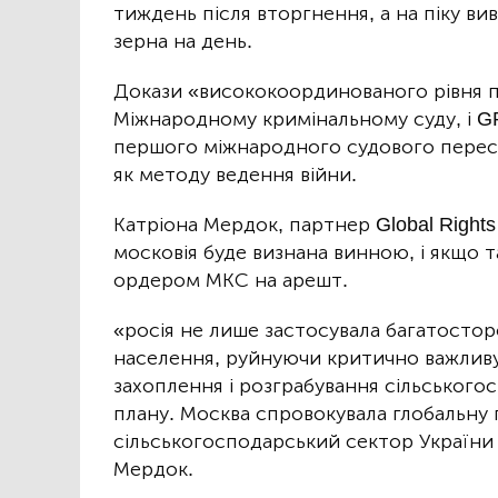
тиждень після вторгнення, а на піку ви
зерна на день.
Докази «висококоординованого рівня п
Міжнародному кримінальному суду, і G
першого міжнародного судового пересл
як методу ведення війни.
Катріона Мердок, партнер Global Right
московія буде визнана винною, і якщо т
ордером МКС на арешт.
«росія не лише застосувала багатосторо
населення, руйнуючи критично важливу 
захоплення і розграбування сільського
плану. Москва спровокувала глобальну 
сільськогосподарський сектор України 
Мердок.