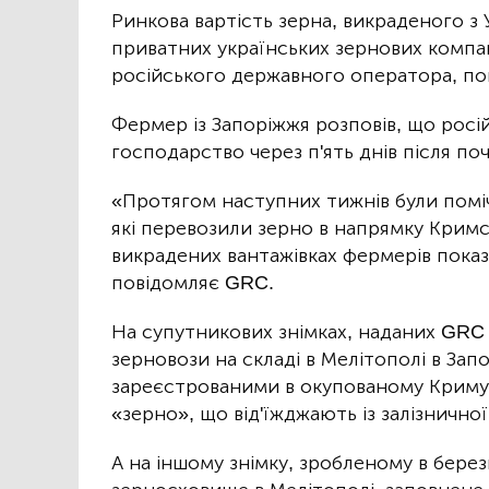
Ринкова вартість зерна, викраденого з У
приватних українських зернових компа
російського державного оператора, п
Фермер із Запоріжжя розповів, що росій
господарство через п'ять днів після п
«Протягом наступних тижнів були поміч
які перевозили зерно в напрямку Кримс
викрадених вантажівках фермерів показ
повідомляє GRC.
На супутникових знімках, наданих GRC 
зерновози на складі в Мелітополі в Зап
зареєстрованими в окупованому Криму.
«зерно», що від'їжджають із залізничної
А на іншому знімку, зробленому в бере