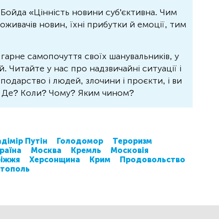
Бойда «Цінність новини суб'єктивна. Чим
живачів новин, їхні прибутки й емоції, тим
 гарне самопочуття своїх шанувальників, у
 Читайте у нас про надзвичайні ситуації і
осподарство і людей, злочини і проєкти, і ви
? Де? Коли? Чому? Яким чином?
дімір Путін
Голодомор
Тероризм
раїна
Москва
Кремль
Московія
ріжжя
Херсонщина
Крим
Продовольство
ітополь