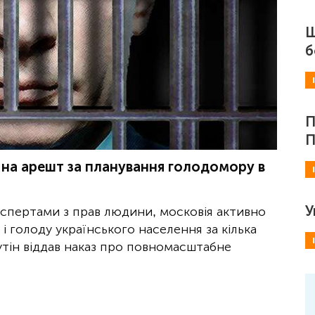
Ш
б
П
П
на арешт за планування голодомору в
У
кспертами з прав людини, московія активно
 і голоду українського населення за кілька
путін віддав наказ про повномасштабне