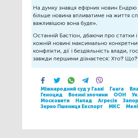
На думку знавця ефірних новин Ендрю 
більше новина впливатиме на життя спо
важливішою вона буде».
Останній Бастіон, дбаючи про статки і
кожній новині максимально конкретний.
конфлікти, дії і бездіяльність влади, г
завжди першими дізнаєтеся: Хто? Що
Міжнародний суд у Гаазі
Гаага
Вла
Геноцид
Воєнні злочини
ООН
Ук
Московити
Напад
Агресія
Запо
Зерно Пшениця Експорт
МКС
Мел