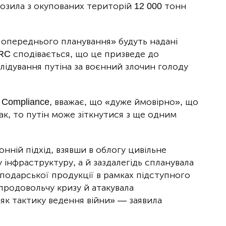
возила з окупованих територій 12 000 тонн
опереднього планування» будуть надані
RC сподівається, що це призведе до
ідування путіна за воєнний злочин голоду
s Compliance, вважає, що «дуже ймовірно», що
ак, то путін може зіткнутися з ще одним
нній підхід, взявши в облогу цивільне
інфраструктуру, а й заздалегідь спланувала
сподарської продукції в рамках підступного
продовольчу кризу й атакувала
як тактику ведення війни» — заявила