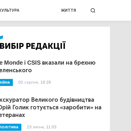
КУЛЬТУРА
ЖИТТЯ
ВИБІР РЕДАКЦІЇ
e Monde і CSIS вказали на брехню
еленського
01 серпня, 18:28
ВІЙНА
кскуратор Великого будівництва
рій Голик готується «заробити» на
етеранах
23 липня, 11:03
ПОЛІТИКА