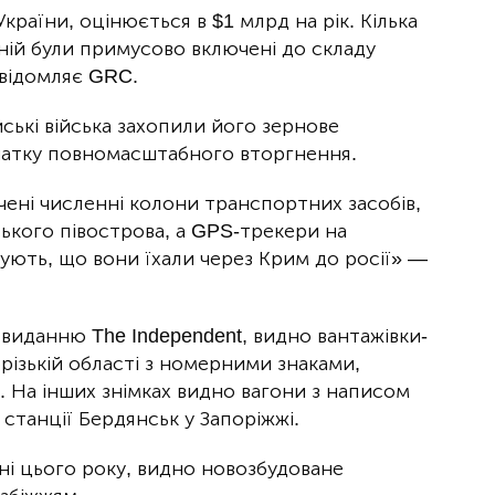
країни, оцінюється в $1 млрд на рік. Кілька
ній були примусово включені до складу
овідомляє GRC.
ські війська захопили його зернове
очатку повномасштабного вторгнення.
ені численні колони транспортних засобів,
ького півострова, а GPS-трекери на
ують, що вони їхали через Крим до росії» —
виданню The Independent, видно вантажівки-
орізькій області з номерними знаками,
 На інших знімках видно вагони з написом
 станції Бердянськ у Запоріжжі.
зні цього року, видно новозбудоване