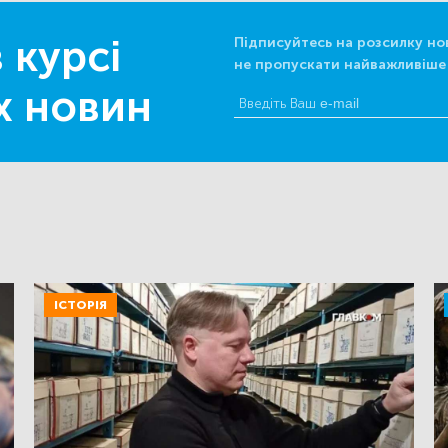
 курсі
Підписуйтесь на розсилку но
не пропускати найважливіше
х новин
ІСТОРІЯ