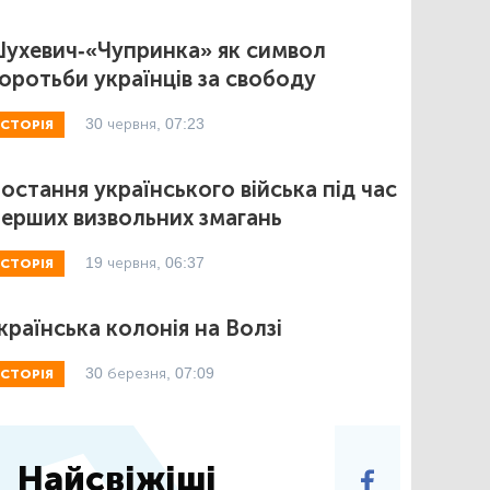
ухевич-«Чупринка» як символ
оротьби українців за свободу
30 червня, 07:23
ІСТОРІЯ
остання українського війська під час
ерших визвольних змагань
19 червня, 06:37
ІСТОРІЯ
країнська колонія на Волзі
30 березня, 07:09
ІСТОРІЯ
Найсвіжіші