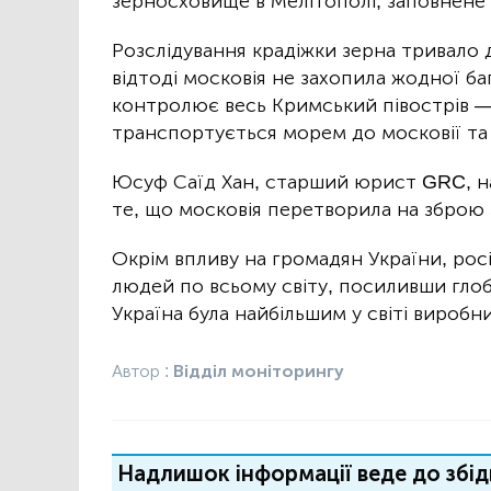
зерносховище в Мелітополі, заповнене
Розслідування крадіжки зерна тривало 
відтоді московія не захопила жодної ба
контролює весь Кримський півострів — 
транспортується морем до московії та 
Юсуф Саїд Хан, старший юрист GRC, на
те, що московія перетворила на зброю 
Окрім впливу на громадян України, рос
людей по всьому світу, посиливши гло
Україна була найбільшим у світі вироб
Автор :
Відділ моніторингу
Надлишок інформації веде до збід