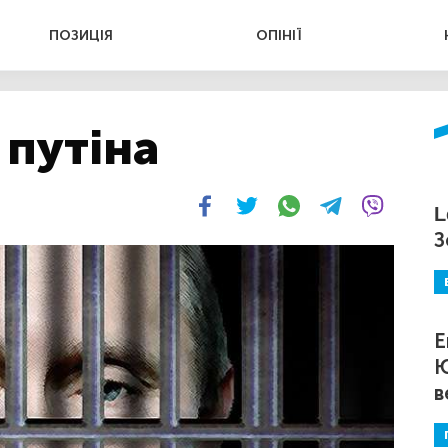
ПОЗИЦІЯ
ОПІНІЇ
 путіна
L
З
Е
Ю
в