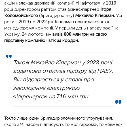
акцій належав державній компанії «Нафтогаз», у 2019
році директором раптом став бізнес-партнер
Ігоря
Коломойського
(бригадир клану)
Михайло Кіперман.
Усі
роки з 2019 по 2022 рік Кіперман прикидався «топ-
менеджером» компанії. У перший день нападу росії на
Україну, 24 лютого, він
вивів 600 млн грн на свою
підставну компанію і втік за кордон.
Також Михайло Кіперман у 2023 році
додатково отримав підозру від НАБУ.
Він підозрюється у справі про
заволодіння електрикою
«Укренерго» на 716 млн грн.
Тобто лише один бригадир злочинного угрупування,
якого ЗМІ часом підписують то «олігархом», то «бізнес-