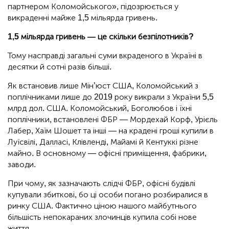
партнером Коломойського», підозрюється у
викраденні майже 1,5 мільярда гривень.
1,5 мільярда гривень — це скільки безпілотників?
Тому насправді загальні суми вкраденого в Україні в
десятки й сотні разів більші.
Як встановив лише Мін’юст США, Коломойський з
поплічниками лише до 2019 року викрали з України 5,5
млрд дол. США. Коломойський, Боголюбов і їхні
поплічники, встановлені ФБР — Мордехай Корф, Урієль
Лабер, Хаїм Шошет та інші — на крадені гроші купили в
Луїсвілі, Далласі, Клівленді, Майамі й Кентуккі різне
майно. В основному — офісні приміщення, фабрики,
заводи.
При чому, як зазначають слідчі ФБР, офісні будівлі
купували збиткові, бо ці особи погано розбиралися в
ринку США. Фактично ціною нашого майбутнього
більшість непокараних злочинців купила собі нове
життя.