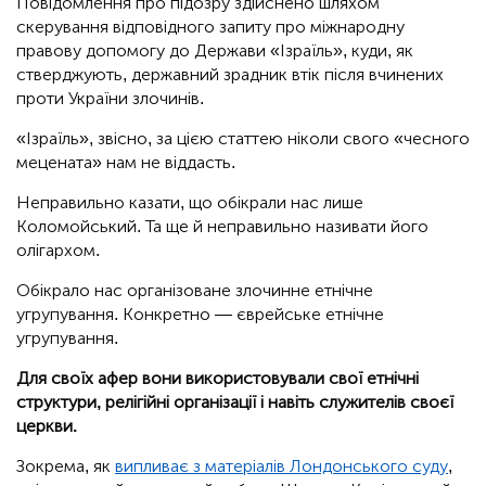
Повідомлення про підозру здійснено шляхом
скерування відповідного запиту про міжнародну
правову допомогу до Держави «Ізраїль», куди, як
стверджують, державний зрадник втік після вчинених
проти України злочинів.
«Ізраїль», звісно, за цією статтею ніколи свого «чесного
мецената» нам не віддасть.
Неправильно казати, що обікрали нас лише
Коломойський. Та ще й неправильно називати його
олігархом.
Обікрало нас організоване злочинне етнічне
угрупування. Конкретно — єврейське етнічне
угрупування.
Для своїх афер вони використовували свої етнічні
структури, релігійні організації і навіть служителів своєї
церкви.
Зокрема, як
випливає з матеріалів Лондонського суду
,