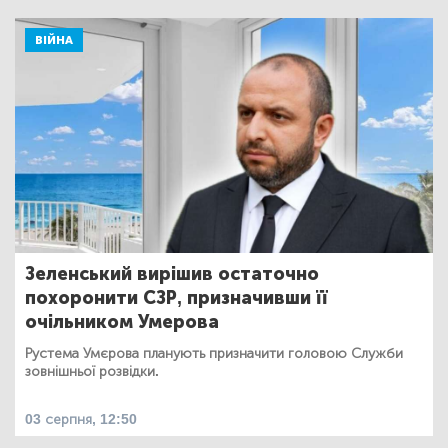
ВІЙНА
Зеленський вирішив остаточно
похоронити СЗР, призначивши її
очільником Умерова
Рустема Умєрова планують призначити головою Служби
зовнішньої розвідки.
03 серпня, 12:50