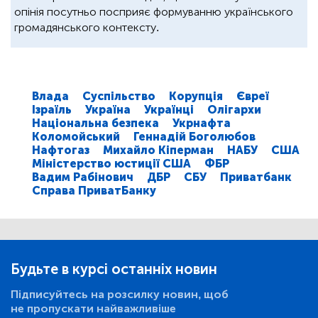
опінія посутньо посприяє формуванню українського
громадянського контексту.
Влада
Суспільство
Корупція
Євреї
Ізраїль
Україна
Українці
Олігархи
Національна безпека
Укрнафта
Коломойський
Геннадій Боголюбов
Нафтогаз
Михайло Кіперман
НАБУ
США
Міністерство юстиції США
ФБР
Вадим Рабінович
ДБР
СБУ
Приватбанк
Справа ПриватБанку
Будьте в курсі останніх новин
Підписуйтесь на розсилку новин, щоб
не пропускати найважливіше