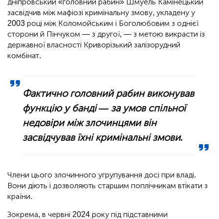
дніпровський «головний рабин» Шмуель Камінецький
засвідчив між мафіозі кримінальну змову, укладену у
2003 році між Коломойським і Боголюбовим з однієї
сторони й Пінчуком — з другої, — з метою викрасти із
державної власності Криворізький залізорудний
комбінат.
Фактично головний рабин виконував
функцію у банді — за умов спільної
недовіри між злочинцями він
засвідчував їхні кримінальні змови.
Члени цього злочинного угрупування досі при владі.
Вони діють і дозволяють старшим поплічникам втікати з
країни.
Зокрема, в червні 2024 року під підставними