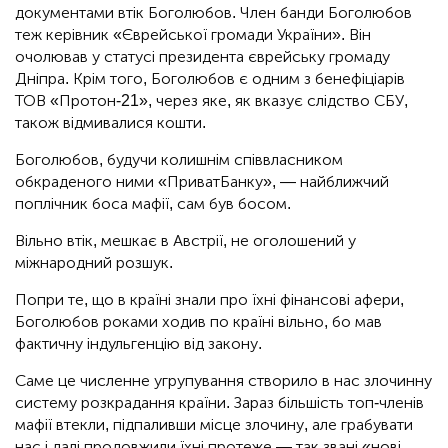
документами втік Боголюбов. Член банди Боголюбов
теж керівник «Єврейської громади України». Він
очолював у статусі президента єврейську громаду
Дніпра. Крім того, Боголюбов є одним з бенефіціарів
ТОВ «Протон-21», через яке, як вказує слідство СБУ,
також відмивалися кошти.
Боголюбов, будучи колишнім співвласником
обкраденого ними «ПриватБанку», — найближчий
поплічник боса мафії, сам був босом.
Вільно втік, мешкає в Австрії, не оголошений у
міжнародний розшук.
Попри те, що в країні знали про їхні фінансові афери,
Боголюбов роками ходив по країні вільно, бо мав
фактичну індульгенцію від закону.
Саме це численне угрупування створило в нас злочинну
систему розкрадання країни. Зараз більшість топ-членів
мафії втекли, підпаливши місце злочину, але грабувати
нас і далі продовжили їхні протеже — так звані «нові