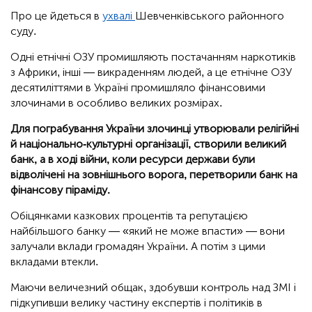
Про це йдеться в
ухвалі
Шевченківського районного
суду.
Одні етнічні ОЗУ промишляють постачанням наркотиків
з Африки, інші — викраденням людей, а це етнічне ОЗУ
десятиліттями в Україні промишляло фінансовими
злочинами в особливо великих розмірах.
Для пограбування України злочинці утворювали релігійні
й національно-культурні організації, створили великий
банк, а в ході війни, коли ресурси держави були
відволічені на зовнішнього ворога, перетворили банк на
фінансову піраміду.
Обіцянками казкових процентів та репутацією
найбільшого банку — «який не може впасти» — вони
залучали вклади громадян України. А потім з цими
вкладами втекли.
Маючи величезний общак, здобувши контроль над ЗМІ і
підкупивши велику частину експертів і політиків в