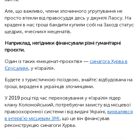
Але, що важливо, члени злочинного угрупування не
просто втекли від правосуддя десь у джунглі Лаосу. На
крадені в нас гроші бандити купили собі на Заході статус
щедрих, «чесних» меценатів.
Наприклад, негідники фінансували різні гуманітарні
проєкти.
Один із таких «меценат-проєктів» —
синагога Хурва в
Єрусалимі
, у «Ізраїлі».
Будете з туристичною поїздкою, знайте: відбудована на
гроші, вкрадені в українців злочинцями.
У 2019 році під час переховування у «Ізраїлі» лідер
клану Коломойський, потребуючи захисту від місцевої
правоохоронної системи і від видачі Україні,
вихвалявся
в інтерв’ю місцевим ЗМІ
, що це він фінансував
реконструкцію синагоги Хурва.