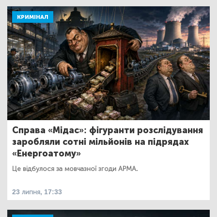
КРИМІНАЛ
Справа «Мідас»: фігуранти розслідування
заробляли сотні мільйонів на підрядах
«Енергоатому»
Це відбулося за мовчазної згоди АРМА.
23 липня, 17:33