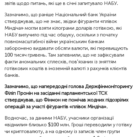
звітів щодо питань, які ще в січні запитувало НАБУ.
Зазначимо, що раніше Національний банк України
стверджував, що не знає, звідки фігуранти «плівок
Міндіча» могли взяти кілограми доларів готівкою, які
НАБУ вилучило під час обшуку, оскільки з початку
повномасштабної війни українським банкам
заборонено видавати обсяги валюти, які перевищують
100 тисяч гривень. Там запевнили, що не зафіксували
факти аномальних сплесків, пов’язаних із зняттям
готівкових коштів в іноземній валюті з рахунків клієнтів
банків.
Зазначимо, що напередодні голова Держфінмоніторингу
Філіп Пронін на засіданні парламентської ТСК
стверджував, що Фінмон не помічав жодних підозрілих
операцій за участі фігурантів «плівок Міндіча».
Водночас, за даними НАБУ, учасники організації
«відмили» близько $100 млн. Гроші переводили у готівку
чи криптовалюту, а на одному із записів член групи