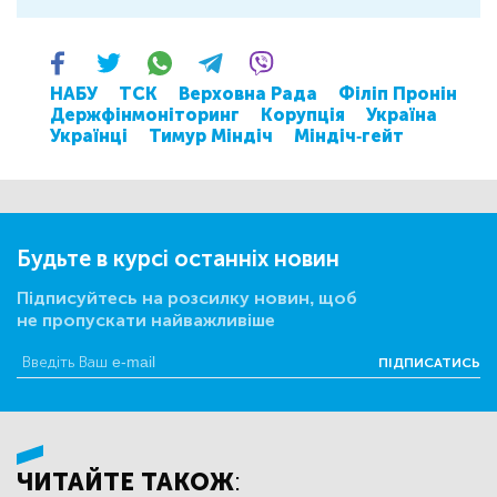
НАБУ
ТСК
Верховна Рада
Філіп Пронін
Держфінмоніторинг
Корупція
Україна
Українці
Тимур Міндіч
Міндіч-гейт
Будьте в курсі останніх новин
Підписуйтесь на розсилку новин, щоб
не пропускати найважливіше
ПІДПИСАТИСЬ
ЧИТАЙТЕ ТАКОЖ: