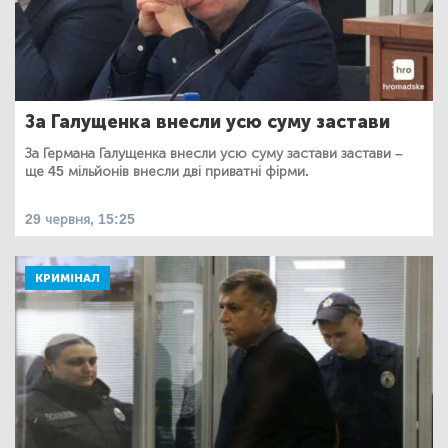
За Галущенка внесли усю суму застави
За Германа Галущенка внесли усю суму застави застави –
ще 45 мільйонів внесли дві приватні фірми.
29 червня, 15:25
КРИМІНАЛ