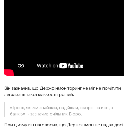
Він зазначив, що Держфінмоніторинг не міг не помітити
легалізації такої кількості грошей.
«Гроші, які ми знайшли, надійшли, скоріш за все, з
банків», - зазначив очільник Бюро.
При цьому він наголосив, що Держфінмон не надав досі