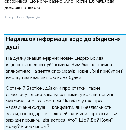
скаржився, що йому важко було нести 1,6 мільярда
доларів готівкою.
Автор :
Іван Правдін
Надлишок інформації веде до збіднення
душі
На думку знавця ефірних новин Ендрю Бойда
«Цінність новини суб'єктивна. Чим більше новина
впливатиме на життя споживачів новин, їхні прибутки й
емоції, тим важливішою вона буде».
Останній Бастіон, дбаючи про статки і гарне
самопочуття своїх шанувальників, у кожній новині
максимально конкретний. Читайте у нас про
надзвичайні ситуації і конфлікти, дії і бездіяльність
влади, господарство і людей, злочини і проєкти, і ви
завжди першими дізнаєтеся: Хто? Що? Де? Коли?
Чому? Яким чином?