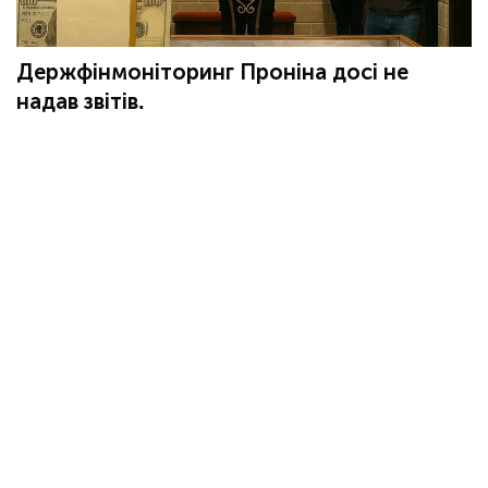
Держфінмоніторинг Проніна досі не
надав звітів.