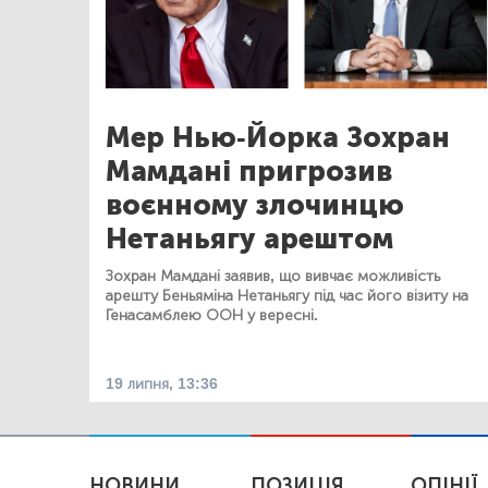
Мер Нью-Йорка Зохран
Мамдані пригрозив
воєнному злочинцю
Нетаньягу арештом
Зохран Мамдані заявив, що вивчає можливість
арешту Беньяміна Нетаньягу під час його візиту на
Генасамблею ООН у вересні.
19 липня, 13:36
НОВИНИ
ПОЗИЦІЯ
ОПІНІЇ