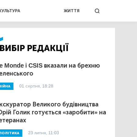
КУЛЬТУРА
ЖИТТЯ
ВИБІР РЕДАКЦІЇ
e Monde і CSIS вказали на брехню
еленського
01 серпня, 18:28
ВІЙНА
кскуратор Великого будівництва
рій Голик готується «заробити» на
етеранах
23 липня, 11:03
ПОЛІТИКА