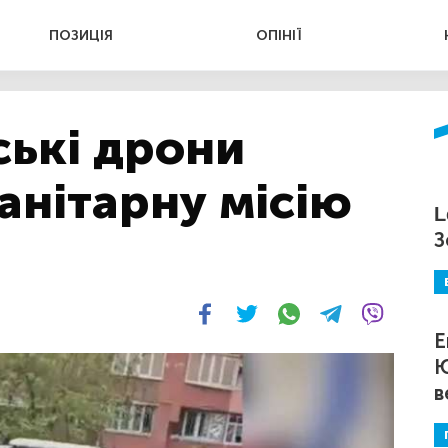
ПОЗИЦІЯ
ОПІНІЇ
ські дрони
анітарну місію
L
З
Е
Ю
в