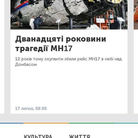
Дванадцяті роковини
трагедії МН17
12 років тому окупанти збили рейс МН17 в небі над
Донбасом
17 липня, 08:05
КУЛЬТУРА
ЖИТТЯ