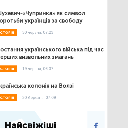
ухевич-«Чупринка» як символ
оротьби українців за свободу
30 червня, 07:23
ІСТОРІЯ
остання українського війська під час
ерших визвольних змагань
19 червня, 06:37
ІСТОРІЯ
країнська колонія на Волзі
30 березня, 07:09
ІСТОРІЯ
Найсвіжіші