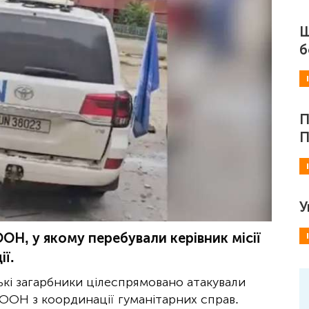
Ш
б
П
П
У
ОН, у якому перебували керівник місії
ії.
ькі загарбники цілеспрямовано атакували
ООН з координації гуманітарних справ.