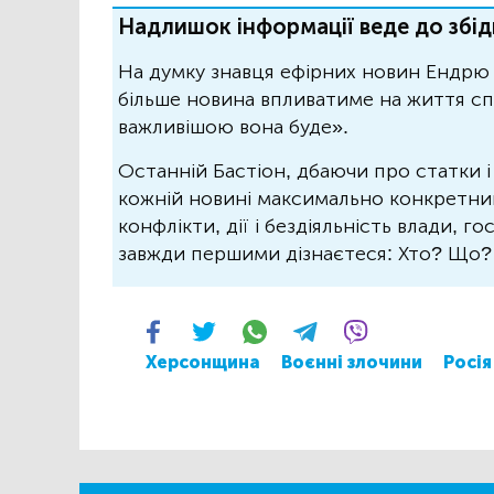
Надлишок інформації веде до збід
На думку знавця ефірних новин Ендрю 
більше новина впливатиме на життя спо
важливішою вона буде».
Останній Бастіон, дбаючи про статки і
кожній новині максимально конкретний.
конфлікти, дії і бездіяльність влади, г
завжди першими дізнаєтеся: Хто? Що
Херсонщина
Воєнні злочини
Росія