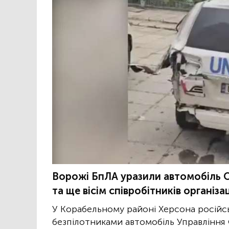
Ворожі БпЛА уразили автомобіль О
та ще вісім співробітників організац
У Корабельному районі Херсона російс
безпілотниками автомобіль Управління 