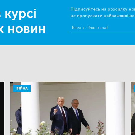
 курсі
Підписуйтесь на розсилку но
не пропускати найважливіше
х новин
ВІЙНА