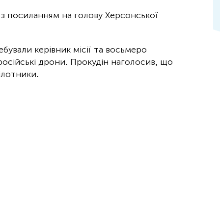
 з посиланням на голову Херсонської
ебували керівник місії та восьмеро
 російські дрони. Прокудін наголосив, що
ілотники.