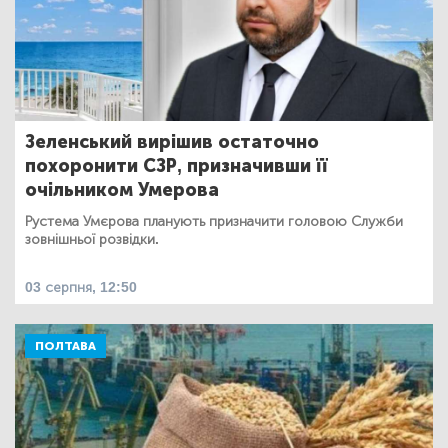
Зеленський вирішив остаточно
похоронити СЗР, призначивши її
очільником Умерова
Рустема Умєрова планують призначити головою Служби
зовнішньої розвідки.
03 серпня, 12:50
ПОЛТАВА