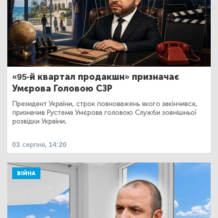
«95-й квартал продакшн» призначає
Умєрова Головою СЗР
Президент України, строк повноважень якого закінчився,
призначив Рустема Умєрова головою Служби зовнішньої
розвідки України.
03 серпня, 14:20
ВІЙНА