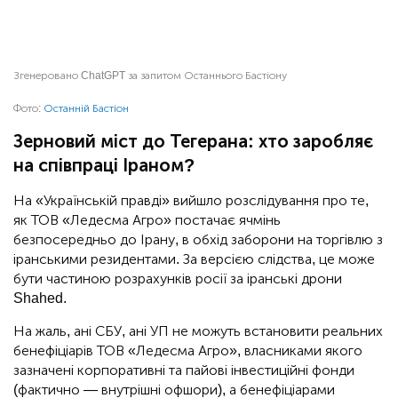
Згенеровано ChatGPT за запитом Останнього Бастіону
Фото:
Останній Бастіон
Зерновий міст до Тегерана: хто заробляє
на співпраці Іраном?
На «Українській правді» вийшло розслідування про те,
як ТОВ «Ледесма Агро» постачає ячмінь
безпосередньо до Ірану, в обхід заборони на торгівлю з
іранськими резидентами. За версією слідства, це може
бути частиною розрахунків росії за іранські дрони
Shahed.
На жаль, ані СБУ, ані УП не можуть встановити реальних
бенефіціарів ТОВ «Ледесма Агро», власниками якого
зазначені корпоративні та пайові інвестиційні фонди
(фактично — внутрішні офшори), а бенефіціарами