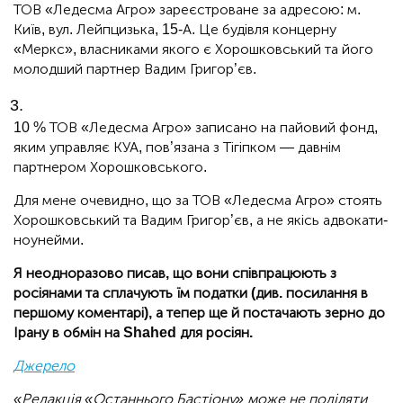
ТОВ «Ледесма Агро» зареєстроване за адресою: м.
Київ, вул. Лейпцизька, 15-А. Це будівля концерну
«Меркс», власниками якого є Хорошковський та його
молодший партнер Вадим Григор’єв.
10 % ТОВ «Ледесма Агро» записано на пайовий фонд,
яким управляє КУА, пов’язана з Тігіпком — давнім
партнером Хорошковського.
Для мене очевидно, що за ТОВ «Ледесма Агро» стоять
Хорошковський та Вадим Григор’єв, а не якісь адвокати-
ноунейми.
Я неодноразово писав, що вони співпрацюють з
росіянами та сплачують їм податки (див. посилання в
першому коментарі), а тепер ще й постачають зерно до
Ірану в обмін на Shahed для росіян.
Джерело
«Редакція «Останнього Бастіону» може не поділяти