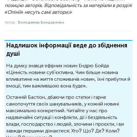
позицію авторів. Відповідальність за матеріали в розділі
«Опінії» несуть самі автори.»
Автор :
Володимир Бондаренко
Надлишок інформації веде до збіднення
душі
На думку знавця ефірних новин Ендрю Бойда
«Цінність новини суб'єктивна. Чим більше новина
впливатиме на життя споживачів новин, їхні прибутки й
емоції, тим важливішою вона буде».
Останній Бастіон, дбаючи про статки і гарне
самопочуття своїх шанувальників, у кожній новині
максимально конкретний. Читайте у нас про
надзвичайні ситуації і конфлікти, дії і бездіяльність
влади, господарство і людей, злочини і проєкти, і ви
завжди першими дізнаєтеся: Хто? Що? Де? Коли?