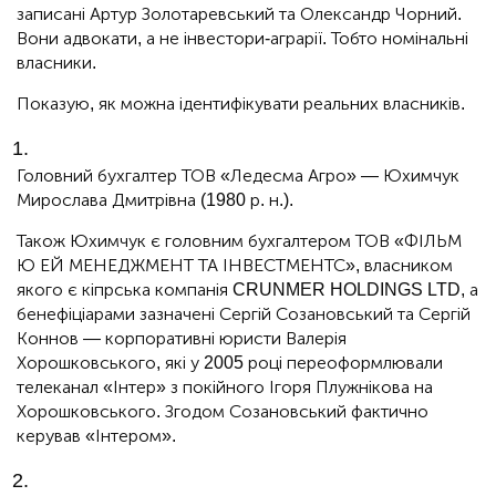
записані Артур Золотаревський та Олександр Чорний.
Вони адвокати, а не інвестори-аграрії. Тобто номінальні
власники.
Показую, як можна ідентифікувати реальних власників.
Головний бухгалтер ТОВ «Ледесма Агро» — Юхимчук
Мирослава Дмитрівна (1980 р. н.).
Також Юхимчук є головним бухгалтером ТОВ «ФІЛЬМ
Ю ЕЙ МЕНЕДЖМЕНТ ТА ІНВЕСТМЕНТС», власником
якого є кіпрська компанія CRUNMER HOLDINGS LTD, а
бенефіціарами зазначені Сергій Созановський та Сергій
Коннов — корпоративні юристи Валерія
Хорошковського, які у 2005 році переоформлювали
телеканал «Інтер» з покійного Ігоря Плужнікова на
Хорошковського. Згодом Созановський фактично
керував «Інтером».