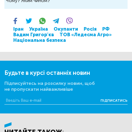
Чому? Яким чином?
Іран
Україна
Окупанти
Росія
РФ
Вадим Григор’єв
ТОВ «Ледесма Агро»
Національна безпека
Будьте в курсі останніх новин
Підписуйтесь на розсилку новин, щоб
не пропускати найважливіше
ПІДПИСАТИСЬ