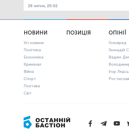
28 липня, 20:02
НОВИНИ
ПОЗИЦІЯ
ОПІНІЇ
Усі новини
Головред
Політика
Геннадій С
Економіка
Вадим Де
Кримінал
Володими
Війна
Ігор Лядс
Спорт
Ростисла
Полтава
Світ