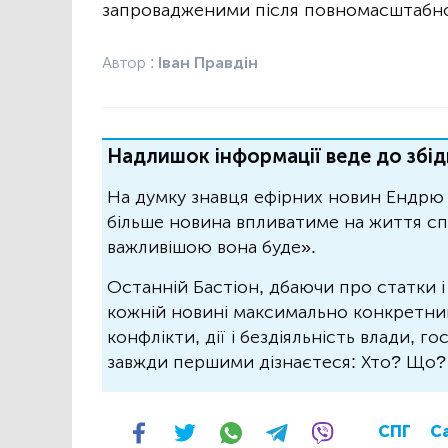
запровадженими після повномасштабної
Автор :
Іван Правдін
Надлишок інформації веде до збід
На думку знавця ефірних новин Ендрю 
більше новина впливатиме на життя спо
важливішою вона буде».
Останній Бастіон, дбаючи про статки і
кожній новині максимально конкретний.
конфлікти, дії і бездіяльність влади, г
завжди першими дізнаєтеся: Хто? Що
СПГ
Са