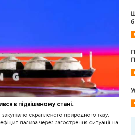
Ш
б
П
П
У
ився в підвішеному стані.
о закупівлю скрапленого природного газу,
дефіцит палива через загострення ситуації на