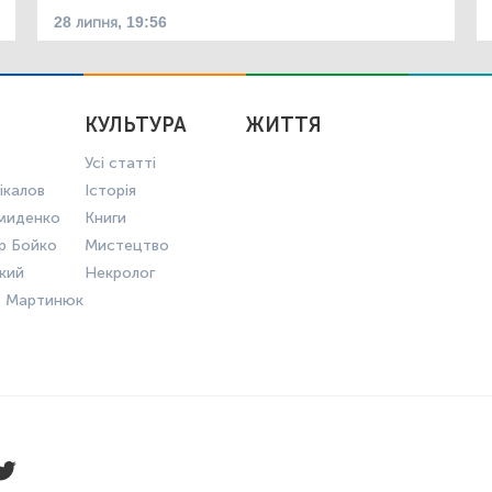
28 липня, 19:56
КУЛЬТУРА
ЖИТТЯ
Усі статті
ікалов
Історія
миденко
Книги
р Бойко
Мистецтво
ький
Некролог
в Мартинюк