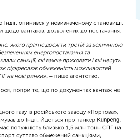
о Індії, опинився у невизначеному становищі,
 щодо вантажів, дозволених до постачання.
анс, якого прагне досягти третій за величиною
забезпеченням енергопостачання та
али санкції, які важче приховати і які несуть
кож підкреслює обмеженість можливостей
ПГ на нові ринки»
, – пише агентство.
ося, попри те, що по документах вантаж не
ого газу із російського заводу «Портова»,
мував до Індії. Йдеться про танкер Kunpeng.
має потужність близько 1,5 млн тонн СПГ на
експорт суттєво обмежений санкціями,