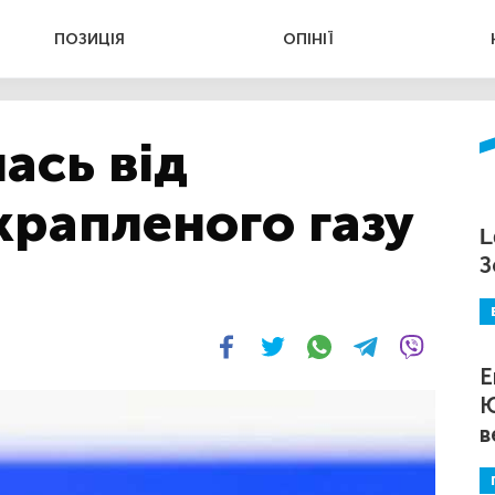
ПОЗИЦІЯ
ОПІНІЇ
ась від
крапленого газу
L
З
Е
Ю
в