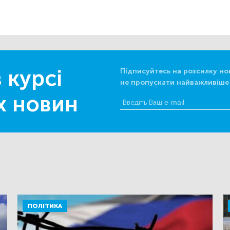
 курсі
Підписуйтесь на розсилку но
не пропускати найважливіше
х новин
ПОЛІТИКА