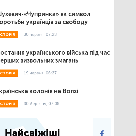
ухевич-«Чупринка» як символ
оротьби українців за свободу
30 червня, 07:23
ІСТОРІЯ
остання українського війська під час
ерших визвольних змагань
19 червня, 06:37
ІСТОРІЯ
країнська колонія на Волзі
30 березня, 07:09
ІСТОРІЯ
Найсвіжіші