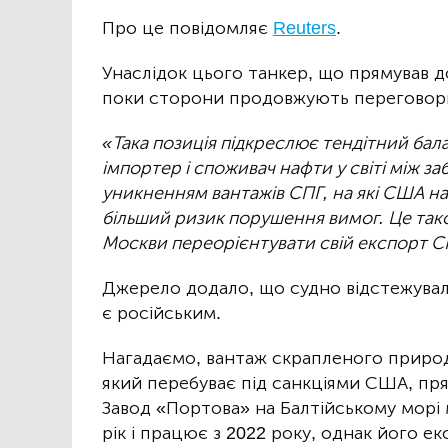
Про це повідомляє
Reuters
.
Унаслідок цього танкер, що прямував д
поки сторони продовжують переговори
«Така позиція підкреслює тендітний бал
імпортер і споживач нафти у світі між 
уникненням вантажів СПГ, на які США накл
більший ризик порушення вимог. Це та
Москви переорієнтувати свій експорт С
Джерело додало, що судно відстежувал
є російським.
Нагадаємо, вантаж скрапленого природн
який перебуває під санкціями США, пря
Завод «Портова» на Балтійському морі 
рік і працює з 2022 року, однак його 