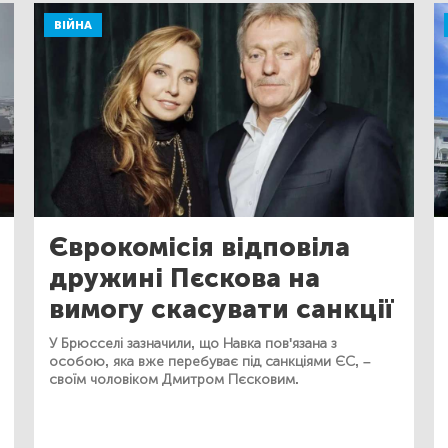
ВІЙНА
Єврокомісія відповіла
дружині Пєскова на
вимогу скасувати санкції
У Брюсселі зазначили, що Навка пов'язана з
особою, яка вже перебуває під санкціями ЄС, –
своїм чоловіком Дмитром Пєсковим.