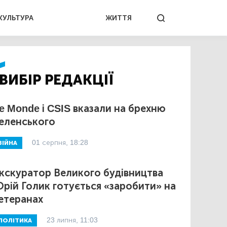
КУЛЬТУРА
ЖИТТЯ
ВИБІР РЕДАКЦІЇ
e Monde і CSIS вказали на брехню
еленського
01 серпня, 18:28
ВІЙНА
кскуратор Великого будівництва
рій Голик готується «заробити» на
етеранах
23 липня, 11:03
ПОЛІТИКА