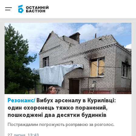
Резонанс/
Вибух арсеналу в Курилівці:
один охоронець тяжко поранений,
пошкоджені два десятки будинків
Постраждалим погрожують розправою за розголос.
27 липня, 13:43