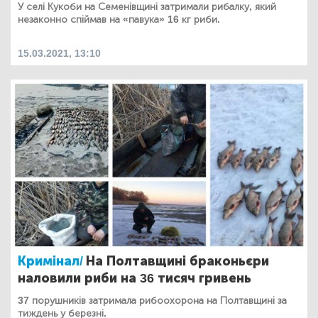
У селі Кукоби на Семенівщині затримали рибалку, який
незаконно спіймав на «павука» 16 кг риби.
15.03.2021, 13:10
Кримінал/
На Полтавщині браконьєри
наловили риби на 36 тисяч гривень
37 порушників затримала рибоохорона на Полтавщині за
тиждень у березні.