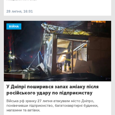
28 липня, 16:01
ВІЙНА
У Дніпрі поширився запах аміаку після
російського удару по підприємству
Війська рф зранку 27 липня атакували місто Дніпро,
понівечивши підприємство, багатоквартирні будинки,
магазини та автівки.