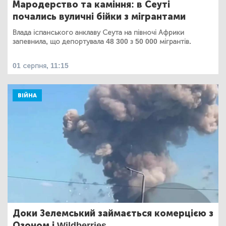
Мародерство та каміння: в Сеуті
почались вуличні бійки з мігрантами
Влада іспанського анклаву Сеута на півночі Африки
запевнила, що депортувала 48 300 з 50 000 мігрантів.
01 серпня, 11:15
ВІЙНА
Доки Зелемський займається комерцією з
Озоном і Wildberries