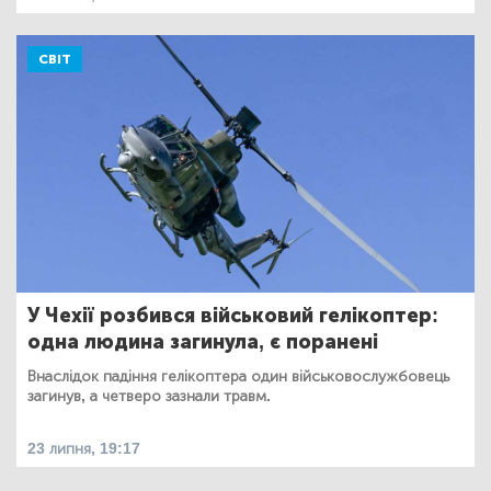
СВІТ
У Чехії розбився військовий гелікоптер:
одна людина загинула, є поранені
Внаслідок падіння гелікоптера один військовослужбовець
загинув, а четверо зазнали травм.
23 липня, 19:17