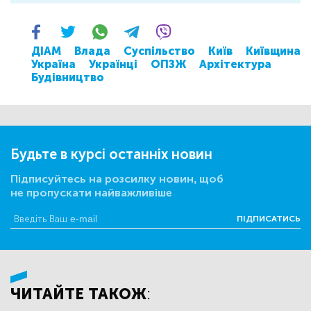
ДІАМ
Влада
Суспільство
Київ
Київщина
Україна
Українці
ОПЗЖ
Архітектура
Будівництво
Будьте в курсі останніх новин
Підписуйтесь на розсилку новин, щоб
не пропускати найважливіше
ПІДПИСАТИСЬ
ЧИТАЙТЕ ТАКОЖ: