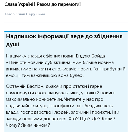
Слава Україні ! Разом до перемоги!
Автор :
Гнап Нерушима
Надлишок інформації веде до збіднення
душі
На думку знавця ефірних новин Ендрю Бойда
«Цінність новини суб'єктивна. Чим більше новина
впливатиме на життя споживачів новин, їхні прибутки й
емоції, тим важливішою вона буде».
Останній Бастіон, дбаючи про статки і гарне
самопочуття своїх шанувальників, у кожній новині
максимально конкретний. Читайте у нас про
надзвичайні ситуації і конфлікти, дії і бездіяльність
влади, господарство і людей, злочини і проєкти, і ви
завжди першими дізнаєтеся: Хто? Що? Де? Коли?
Чому? Яким чином?