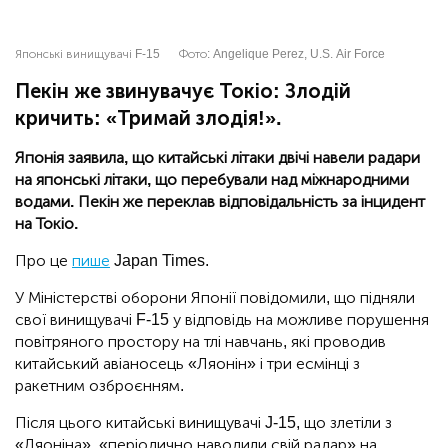
Японські винищувачі F-15
Фото:
Angelique Perez, U.S. Air Force
Пекін же звинувачує Токіо: Злодій
кричить: «Тримай злодія!».
Японія заявила, що китайські літаки двічі навели радари
на японські літаки, що перебували над міжнародними
водами. Пекін же переклав відповідальність за інцидент
на Токіо.
Про це
пише
Japan Times.
У Міністерстві оборони Японії повідомили, що підняли
свої винищувачі F-15 у відповідь на можливе порушення
повітряного простору на тлі навчань, які проводив
китайський авіаносець «Ляонін» і три есмінці з
ракетним озброєнням.
Після цього китайські винищувачі J-15, що злетіли з
«Ляоніна», «періодично наводили свій радар» на