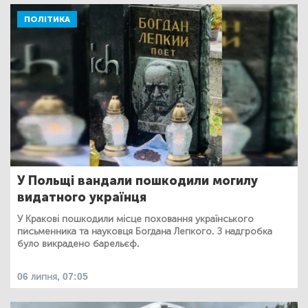
ПОЛІТИКА
У Польщі вандали пошкодили могилу
видатного українця
У Кракові пошкодили місце поховання українського
письменника та науковця Богдана Лепкого. З надгробка
було викрадено барельєф.
06 липня, 07:05