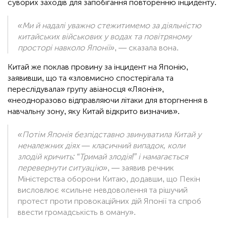
суворих заходів для запобігання повторенню інциденту.
«Ми й надалі уважно стежитимемо за діяльністю
китайських військових у водах та повітряному
просторі навколо Японії»
, — сказала вона.
Китай же поклав провину за інцидент на Японію,
заявивши, що та «зловмисно спостерігала та
переслідувала» групу авіаносця «Ляонін»,
«неодноразово відправляючи літаки для вторгнення в
навчальну зону, яку Китай відкрито визначив».
«Потім Японія безпідставно звинуватила Китай у
неналежних діях — класичний випадок, коли
злодій кричить: “Тримай злодія!” і намагається
перевернути ситуацію»
, — заявив речник
Міністерства оборони Китаю, додавши, що Пекін
висловлює «сильне невдоволення та рішучий
протест проти провокаційних дій Японії та спроб
ввести громадськість в оману».