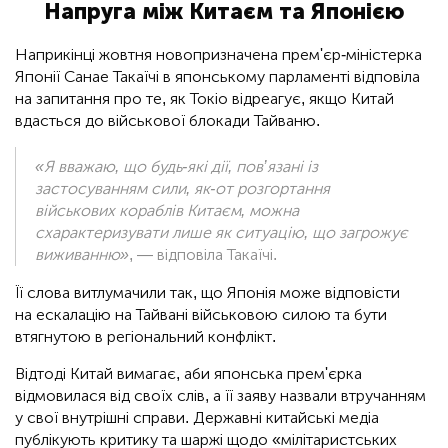
Напруга між Китаєм та Японією
Наприкінці жовтня новопризначена прем'єр-міністерка
Японії Санае Такаїчі в японському парламенті відповіла
на запитання про те, як Токіо відреагує, якщо Китай
вдасться до військової блокади Тайваню.
«Я вважаю, що будь-які дії, пов’язані із
застосуванням сили, як-от розгортання
військових кораблів Китаєм, можна
схарактеризувати лише як ситуацію, що загрожує
виживанню»
, — відповіла Такаїчі.
Її слова витлумачили так, що Японія може відповісти
на ескалацію на Тайвані військовою силою та бути
втягнутою в регіональний конфлікт.
Відтоді Китай вимагає, аби японська прем'єрка
відмовилася від своїх слів, а її заяву назвали втручанням
у свої внутрішні справи. Державні китайські медіа
публікують критику та шаржі щодо «мілітаристських