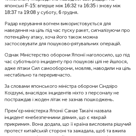
японські F-15: вперше між 16:32 та 16:35 і знову між
18:37 та 19:08 у суботу, 6 грудня.
Радар керування вогнем використовується для
наведення на ціль під час пуску ракет, сигналізуючи про
потенційну атаку, хоча його також можна
застосовувати для пошуково-рятувальних операцій.
Однак Міністерство оборони Японії наголосило, що під
час суботнього інциденту про пошукові цілі не йшлося,
адже літаки Сил самооборони, мовляв, наводили на ціль
нестабільно та переривчасто.
За словами японського міністра оборони Сіндзіро
Коідзумі, внаслідок інцидентів ніхто з персоналу не
постраждав і жоден літак не зазнав пошкоджень.
Прем’єр-міністерка Японії Санае Такаїчі назвала
інцидент «небезпечними діями», що є «вкрай
прикрими». Вона додала, що її країна висловила рішучий
протест китайській стороні та зажадала, щоб та вжила