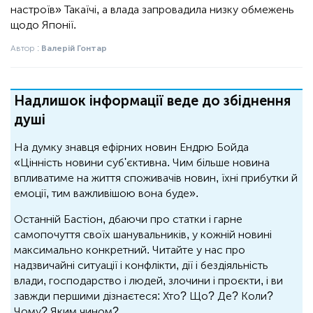
настроїв» Такаїчі, а влада запровадила низку обмежень
щодо Японії.
Автор :
Валерій Гонтар
Надлишок інформації веде до збіднення
душі
На думку знавця ефірних новин Ендрю Бойда
«Цінність новини суб'єктивна. Чим більше новина
впливатиме на життя споживачів новин, їхні прибутки й
емоції, тим важливішою вона буде».
Останній Бастіон, дбаючи про статки і гарне
самопочуття своїх шанувальників, у кожній новині
максимально конкретний. Читайте у нас про
надзвичайні ситуації і конфлікти, дії і бездіяльність
влади, господарство і людей, злочини і проєкти, і ви
завжди першими дізнаєтеся: Хто? Що? Де? Коли?
Чому? Яким чином?