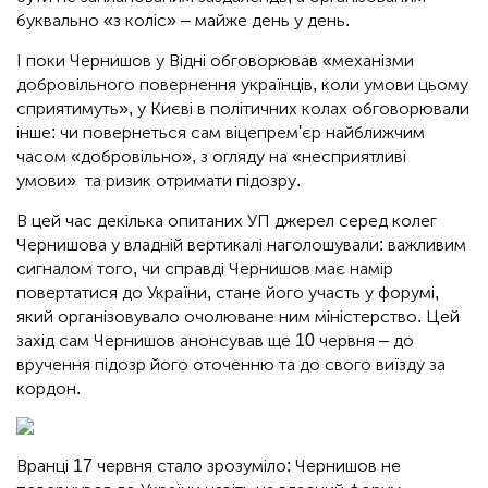
буквально «з коліс» – майже день у день.
І поки Чернишов у Відні обговорював «механізми
добровільного повернення українців, коли умови цьому
сприятимуть», у Києві в політичних колах обговорювали
інше: чи повернеться сам віцепрем'єр найближчим
часом «добровільно», з огляду на «несприятливі
умови» та ризик отримати підозру.
В цей час декілька опитаних УП джерел серед колег
Чернишова у владній вертикалі наголошували: важливим
сигналом того, чи справді Чернишов має намір
повертатися до України, стане його участь у форумі,
який організовувало очолюване ним міністерство. Цей
захід сам Чернишов анонсував ще 10 червня – до
вручення підозр його оточенню та до свого виїзду за
кордон.
Вранці 17 червня стало зрозуміло: Чернишов не