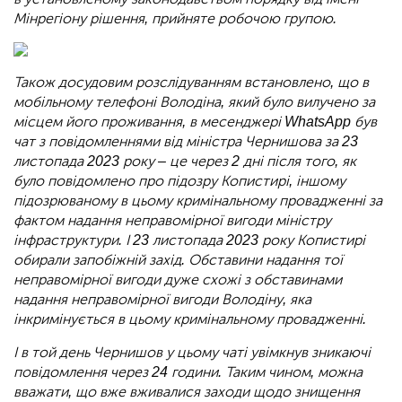
Мінрегіону рішення, прийняте робочою групою.
Також досудовим розслідуванням встановлено, що в
мобільному телефоні Володіна, який було вилучено за
місцем його проживання, в месенджері WhatsApp був
чат з повідомленнями від міністра Чернишова за 23
листопада 2023 року – це через 2 дні після того, як
було повідомлено про підозру Копистирі, іншому
підозрюваному в цьому кримінальному провадженні за
фактом надання неправомірної вигоди міністру
інфраструктури. І 23 листопада 2023 року Копистирі
обирали запобіжній захід. Обставини надання тої
неправомірної вигоди дуже схожі з обставинами
надання неправомірної вигоди Володіну, яка
інкримінується в цьому кримінальному провадженні.
І в той день Чернишов у цьому чаті увімкнув зникаючі
повідомлення через 24 години. Таким чином, можна
вважати, що вже вживалися заходи щодо знищення