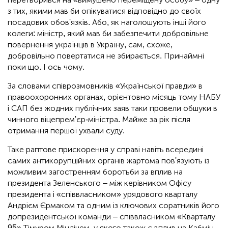
з тих, якими мав би опікуватися відповідно до своїх
посадових обов'язків. Або, як наголошують інші його
колеги: міністр, який мав би забезпечити добровільне
повернення українців в Україну, сам, схоже,
добровільно повертатися не збирається. Принаймні
поки що. І ось чому.
За словами співрозмовників «Української правди» в
правоохоронних органах, орієнтовно місяць тому НАБУ
і САП без жодних публічних заяв таки провели обшуки в
чинного віцепрем'єр-міністра. Майже за рік після
отримання першої ухвали суду.
Таке раптове прискорення у справі навіть всередині
самих антикорупційних органів жартома пов'язують із
можливим загостренням боротьби за вплив на
президента Зеленського – між керівником Офісу
президента і «співвласником» урядового кварталу
Андрієм Єрмаком та одним із ключових соратників його
допрезидентської команди – співвласником «Кварталу
95» Тімуром Міндічем, у якого також є вплив на Кабмін.