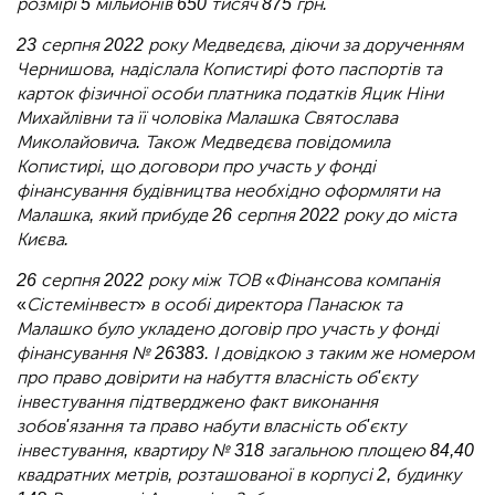
розмірі 5 мільйонів 650 тисяч 875 грн.
23 серпня 2022 року Медведєва, діючи за дорученням
Чернишова, надіслала Копистирі фото паспортів та
карток фізичної особи платника податків Яцик Ніни
Михайлівни та її чоловіка Малашка Святослава
Миколайовича. Також Медведєва повідомила
Копистирі, що договори про участь у фонді
фінансування будівництва необхідно оформляти на
Малашка, який прибуде 26 серпня 2022 року до міста
Києва.
26 серпня 2022 року між ТОВ
«
Фінансова компанія
«
Сістемінвест
»
в особі директора Панасюк та
Малашко було укладено договір про участь у фонді
фінансування № 26383. І довідкою з таким же номером
про право довірити на набуття власність об'єкту
інвестування підтверджено факт виконання
зобов'язання та право набути власність об'єкту
інвестування, квартиру № 318 загальною площею 84,40
квадратних метрів, розташованої в корпусі 2, будинку