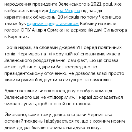
народження президента Зеленського в 2021 році, яке
відбулося в квартирі
Тімура Міндіча
під час дії
карантинних обмежень. 10 місяців по тому Чернишов
також був
єдиним представником
Кабміну на ювілеї
голови ОПУ Андрія Єрмака на державній дачі Синьогора
в Карпатах.
І хоча наразі, за словами джерел УП серед політичних
топів, Чернишов на тлі корупційної справи викликає в
Зеленського роздратування, сам факт, що ця справа
може публічно вдарити безпосередньо по
президентському оточенню, не дозволяє владі просто
«вмити руки» й відпустити ситуацію на самоплин.
Адже настільки високопосадову особу в команді
Зеленського ще не «підозрили». І наразі докладається
чимало зусиль, щоб цього й не сталося.
Ймовірно, саме тому довкола справи Чернишова
останній тиждень і відбувається те, що з кожним новим
днем дедалі більше починає нагадувати шоу.