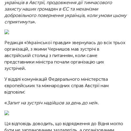
українців в Австрії, продовження дії тимчасового
захисту наших громадян в ЄС та механізми
добровільного повернення українців, коли умови цьому
сприятимуть
»
.
Редакція «Української правди» звернулась до всіх трьох
організацій, з якими Чернишов мав зустрічі в
австрійській столиці з питанням, коли саме
представники міністра почали організацію цих
зустрічей.
У відділі комунікацій Федерального міністерства
європейських та міжнародних справ Австрії нам
відповіли:
«
Запит на зустріч надійшов за день до неї
»
.
Ця відповідь доводить, що відрядження до Відня могло
бути не запланованим заздалегідь, а організованим