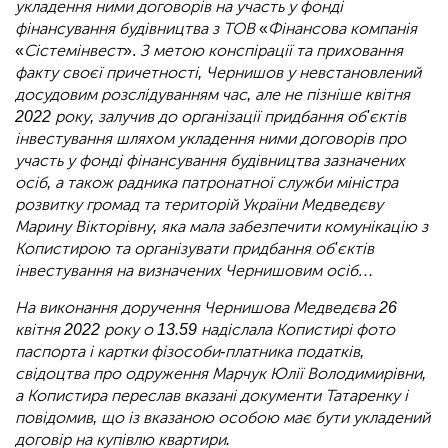
укладення ними договорів на участь у фонді
фінансування будівництва з ТОВ
«
Фінансова компанія
«
Сістемінвест
».
З метою конспірації та приховання
факту своєї причетності, Чернишов у невстановлений
досудовим розслідуванням час, але не пізніше квітня
2022 року, залучив до організації придбання об'єктів
інвестування шляхом укладення ними договорів про
участь у фонді фінансування будівництва зазначених
осіб, а також радника патронатної служби міністра
розвитку громад та територій України Медведєву
Марину Вікторівну, яка мала забезпечити комунікацію з
Копистирою та організувати придбання об'єктів
інвестування на визначених Чернишовим осіб…
На виконання доручення Чернишова Медведєва 26
квітня 2022 року о 13.59 надіслала Копистирі фото
паспорта і картки фізособи-платника податків,
свідоцтва про одруження Марчук Юлії Володимирівни,
а Копистира переслав вказані документи Татаренку і
повідомив, що із вказаною особою має бути укладений
договір на купівлю квартири.