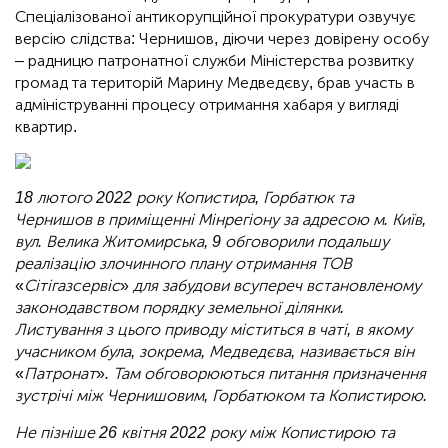
Спеціалізованої антикорупційної прокуратури озвучує
версію слідства: Чернишов, діючи через довірену особу
– радницю патронатної служби Міністерства розвитку
громад та територій Марину Медведєву, брав участь в
адмініструванні процесу отримання хабаря у вигляді
квартир.
18 лютого 2022 року Копистира, Горбатюк та
Чернишов в приміщенні Мінрегіону за адресою м. Київ,
вул. Велика Житомирська, 9 обговорили подальшу
реалізацію злочинного плану отримання ТОВ
«
Сітігазсервіс
»
для забудови всупереч встановленому
законодавством порядку земельної ділянки.
Листування з цього приводу міститься в чаті, в якому
учасником була, зокрема, Медведєва, називається він
«
Патронат
»
. Там обговорюються питання призначення
зустрічі між Чернишовим, Горбатюком та Копистирою.
Не пізніше 26 квітня 2022 року між Копистирою та