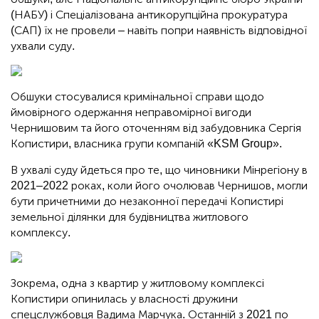
(НАБУ) і Спеціалізована антикорупційна прокуратура
(САП) їх не провели – навіть попри наявність відповідної
ухвали суду.
Обшуки стосувалися кримінальної справи щодо
ймовірного одержання неправомірної вигоди
Чернишовим та його оточенням від забудовника Сергія
Копистири, власника групи компаній «KSM Group».
В ухвалі суду йдеться про те, що чиновники Мінрегіону в
2021–2022 роках, коли його очолював Чернишов, могли
бути причетними до незаконної передачі Копистирі
земельної ділянки для будівництва житлового
комплексу.
Зокрема, одна з квартир у житловому комплексі
Копистири опинилась у власності дружини
спецслужбовця Вадима Марчука. Останній з 2021 по