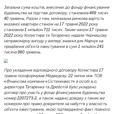
Загальна сума коштів, внесених до фонду фінансування
будівництва на підставі договору, становила 469 тисяч
40 гривень. Разом з тим, мінімальна ринкова вартість
вказаної квартири станом на 17 травня 2022 року
становила 1 мільйон 711 тисяч. Таким чином 17 травня
2022 року Копистира та Татаренко надали Чернишову
неправомірну вигоду у вигляді знижки для Марчук на
придбання об'єкта інвестування в сумі 1 мільйон 241
тисяча 960 гривень.
Про укладення відповідного договору Копистира 17
травня поінформував Медведєву. 22 липня між ТОВ
«
Фінансова компанія
«
Сістемінвест
»
в особі в.о.
директора Татаренка та Дреботій було укладено
договір про участь у фонді фінансування будівництва
номер 2207273-2, а також надано довідку з таким же
номером про право довірителя на набуття у власність
об'єкта інвестування, якою підтверджено факт повного