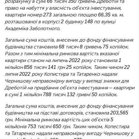
розрахунку в сумі 66 тисяч 350 гривень Дреботій та
право на набуття у власність об'єкта інвестування,
квартири номер 273 загальною площею 66,35 кв. м.
розташованої в корпусі 2 будинку 148 по вулиці
Академіка Заболотного.
Загальна сума коштів, внесених до фонду фінансування
будівництва становила 68 тисяч 8 гривень 75 копійок.
Разом з тим мінімальна ринкова вартість вказаної
квартири станом на липень 2022 року становила 1
мільйон 856 тисяч 141 грн 25 копійок. Таким чином 22
липня 2022 року Копистира та Татаренко надали
Чернишову неправомірну вигоду у вигляді знижки для
Дреботій на придбання об'єкта інвестування – квартири
в сумі 1 мільйон 788 тисяч 132 гривні 50 копійок.
Загальна сума коштів, внесених до фонду фінансування
будівництва на підставі договорів, становила 203,565
грн. Мінімальна ринкова вартість цих об'єктів 5
мільйонів 753 тисячі 650 грн. Таким чином, Копестира
та Татаренко надали неправомірну вигоду Чернишову у