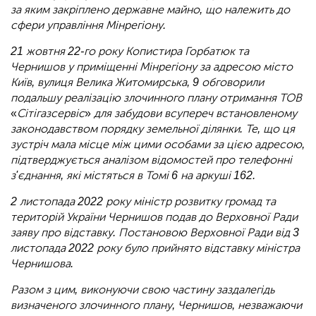
за яким закріплено державне майно, що належить до
сфери управління Мінрегіону.
21 жовтня 22-го року Копистира Горбатюк та
Чернишов у приміщенні Мінрегіону за адресою місто
Київ, вулиця Велика Житомирська, 9 обговорили
подальшу реалізацію злочинного плану отримання ТОВ
«
Сітігазсервіс
»
для забудови всупереч встановленому
законодавством порядку земельної ділянки. Те, що ця
зустріч мала місце між цими особами за цією адресою,
підтверджується аналізом відомостей про телефонні
з'єднання, які містяться в Томі 6 на аркуші 162.
2 листопада 2022 року міністр розвитку громад та
територій України Чернишов подав до Верховної Ради
заяву про відставку. Постановою Верховної Ради від 3
листопада 2022 року було прийнято відставку міністра
Чернишова.
Разом з цим, виконуючи свою частину заздалегідь
визначеного злочинного плану, Чернишов, незважаючи