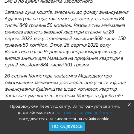
148 В по вулиці Академіка Заболотного.
Загальна сума коштів, внесених до фонду фінансування
будівництва на підставі цього договору, становила 84
тисячі 849 гривень 50 копійок. Разом з тим мінімальна
ринкова вартість вказаної квартири станом на 26
серпня 2022 року становила 2 мільйони 869 тисяч 150
гривень 50 копійок. Отже, 26 серпня 2022 року
Копистира надав Чернишову неправомірну вигоду у
вигляді знижки для Малашка на придбання квартири в
сумі 2 мільйони 884 тисячі 301 гривня.
26 серпня Копистира повідомив Медведєву про
оформлення зазначених договорів, про участь у фонді
фінансування будівництва щодо чотирьох квартир.
Загальна сума коштів, внесених Марчук та Дреботій і
Малашком до фонду фінансування, становила 900
Продовжуючи перегляд сайту, Ви погоджуєтеся з тим,
тисяч 135 гривень, а мінімальна ринкова вартість
що ознайомилися з
політикою конфіденційності
і
набутих ними та Чернишовим об'єктів нерухомості
погоджуєтеся на використання файлів cookie.
становила 15 мільйонів 516 тисяч 650 гривень. Таким
ПОГОДЖУЮСЬ
чином об'єкти нерухомого майна були набуті