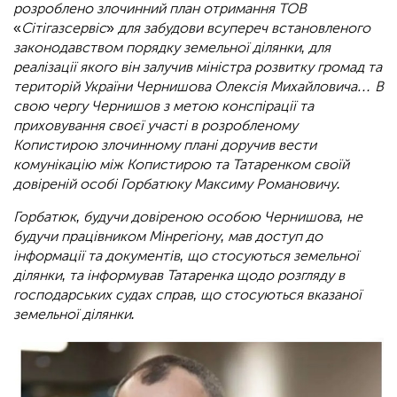
розроблено злочинний план отримання ТОВ
«
Сітігазсервіс
»
для забудови всупереч встановленого
законодавством порядку земельної ділянки, для
реалізації якого він залучив міністра розвитку громад та
територій України Чернишова Олексія Михайловича… В
свою чергу Чернишов з метою конспірації та
приховування своєї участі в розробленому
Копистирою злочинному плані доручив вести
комунікацію між Копистирою та Татаренком своїй
довіреній особі Горбатюку Максиму Романовичу.
Горбатюк, будучи довіреною особою Чернишова, не
будучи працівником Мінрегіону, мав доступ до
інформації та документів, що стосуються земельної
ділянки, та інформував Татаренка щодо розгляду в
господарських судах справ, що стосуються вказаної
земельної ділянки.