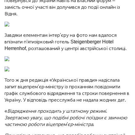
повернувся до України навіть на власний форум –
замість очної участі він долучився до події онлайн із
Відня.
Завдяки елементам інтер'єру на фото нам вдалося
впізнати п'ятизірковий готель Steigenberger Hotel
Herrenhof, розташований у центрі австрійської столиці.
Того ж дня редакція «Української правди» надіслала
запит віцепрем'єр-міністру із проханням повідомити
графік службового відрядження та строки повернення в
Україну. У відповідь пресслужба не надала жодних дат.
«
Відрядження проходить у штатному режимі.
Звертаємо увагу, що подібні робочі поїздки є звичною
частиною роботи віцепрем'єр-міністра.