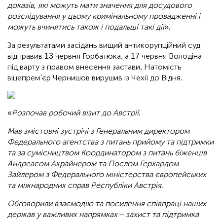
доказів, які можуть мати значення для досудового
розслідування у цьому кримінальному провадженні і
можуть вчинятись також і подальші такі дії
»
.
За результатами засідань вищий антикорупційний суд
відправив 13 червня Горбатюка, а 17 червня Володіна
під варту з правом внесення застави. Натомість
віцепрем'єр Чернишов вирушив із Чехії до Відня.
«
Розпочав робочий візит до Австрії.
Мав змістовні зустрічі з Генеральним директором
Федерального агентства з питань прийому та підтримки
та за сумісництвом Координатором з питань біженців
Андреасом Ахрайнером та Послом Герхардом
Зайлером з Федерального міністерства європейських
та міжнародних справ Республіки Австрія.
Обговорили взаємодію та посилення співпраці наших
держав у важливих напрямках – захист та підтримка