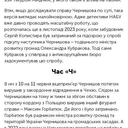
Втім, якщо досліджувати справу Чернишова по суті, така
версія виглядає малоймовірною. Адже детективи НАБУ
вже давно проводять масштабну роботу, що
розпочалась ще в листопаді 2023 року, коли забудовник
Сергій Копистира був затриманий за підозрою у спробі
підкупу наступника Чернишова – тодішнього міністра
розвитку громад Олександра Кубракова. Тоді саме
Кубраков у співпраці з антикорупційним бюро
задокументував цю спробу.
Час «Ч»
В ніч з 10 на 11 червня віцепрем'єр Чернишов потягом
вирушив у закордонне відрядження в Чехію. Слідом за
Чернишовим на тому ж тижні за збігом обставин в
сторону кордону з Польщею вирушив інший фігурант
справи – Максим Горбатюк. Де його і було затримано.
Горбатюк був радником міністра розвитку громад та
територій України Чернишова на громадських засадах. А
в 2022 році разом із Чернишовим перейшов на роботу в