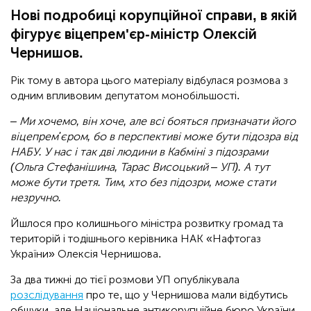
Нові подробиці корупційної справи, в якій
фігурує віцепрем'єр-міністр Олексій
Чернишов.
Рік тому в автора цього матеріалу відбулася розмова з
одним впливовим депутатом монобільшості.
– Ми хочемо, він хоче, але всі бояться призначати його
віцепрем'єром, бо в перспективі може бути підозра від
НАБУ. У нас і так дві людини в Кабміні з підозрами
(Ольга Стефанішина, Тарас Висоцький – УП). А тут
може бути третя. Тим, хто без підозри, може стати
незручно.
Йшлося про колишнього міністра розвитку громад та
територій і тодішнього керівника НАК «Нафтогаз
України» Олексія Чернишова.
За два тижні до тієї розмови УП опублікувала
розслідування
про те, що у Чернишова мали відбутись
обшуки, але Національне антикорупційне бюро України