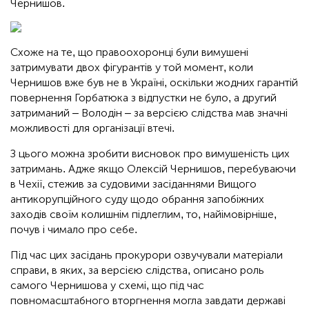
Чернишов.
Схоже на те, що правоохоронці були вимушені
затримувати двох фігурантів у той момент, коли
Чернишов вже був не в Україні, оскільки жодних гарантій
повернення Горбатюка з відпустки не було, а другий
затриманий – Володін – за версією слідства мав значні
можливості для організації втечі.
З цього можна зробити висновок про вимушеність цих
затримань. Адже якщо Олексій Чернишов, перебуваючи
в Чехії, стежив за судовими засіданнями Вищого
антикорупційного суду щодо обрання запобіжних
заходів своїм колишнім підлеглим, то, найімовірніше,
почув і чимало про себе.
Під час цих засідань прокурори озвучували матеріали
справи, в яких, за версією слідства, описано роль
самого Чернишова у схемі, що під час
повномасштабного вторгнення могла завдати державі