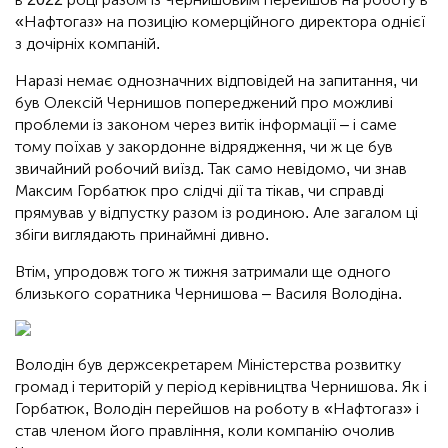
«Нафтогаз» на позицію комерційного директора однієї
з дочірніх компаній.
Наразі немає однозначних відповідей на запитання, чи
був Олексій Чернишов попереджений про можливі
проблеми із законом через витік інформації – і саме
тому поїхав у закордонне відрядження, чи ж це був
звичайний робочий виїзд. Так само невідомо, чи знав
Максим Горбатюк про слідчі дії та тікав, чи справді
прямував у відпустку разом із родиною. Але загалом ці
збіги виглядають принаймні дивно.
Втім, упродовж того ж тижня затримали ще одного
близького соратника Чернишова – Василя Володіна.
Володін був держсекретарем Міністерства розвитку
громад і територій у період керівництва Чернишова. Як і
Горбатюк, Володін перейшов на роботу в «Нафтогаз» і
став членом його правління, коли компанію очолив