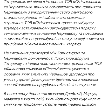
Татаренком, які діяли в інтересах ТОВ
«
Сітігазсервіс
»
,
та Чернишовим, виникла домовленість про прийняття
Чернишовим з використанням свого службового
становища рішень, які забезпечать подальше
отримання ТОВ
«
Сітігазсервіс
»
права на забудову
всупереч встановленому законодавством порядку
земельної ділянки за надання Чернишову та пов'язаним
з ним особам неправомірної вигоди у вигляді знижки на
придбання об'єктів інвестування – квартир…
На виконання досягнутої між Копистирою та
Чернишовим домовленості Копистира доручив
Татаренку та іншим невстановленим працівникам ТОВ
«
Фінансова компанія
«
Сістемінвест
»
укласти з
особами, яких визначить Чернишов, договори про
участь у фонді фінансування будівництва з наданням
значної знижки на придбання об'єктів інвестування.
В свою чергу Чернишов визначив Дреботій, Марчук,
Малашка в якості осіб, яким Копистирою буде надана
знижка на придбання об'єктів інвестування шляхом