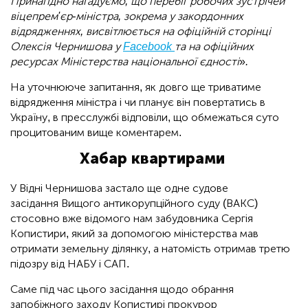
Принагідно нагадуємо, що перебіг робочих зустрічей
віцепрем'єр-міністра, зокрема у закордонних
відрядженнях, висвітлюється на офіційній сторінці
Олексія Чернишова у
Facebook
та на офіційних
ресурсах Міністерства національної єдності
»
.
На уточнююче запитання, як довго ще триватиме
відрядження міністра і чи планує він повертатись в
Україну, в пресслужбі відповіли, що обмежаться суто
процитованим вище коментарем.
Хабар квартирами
У Відні Чернишова застало ще одне судове
засідання Вищого антикорупційного суду (ВАКС)
стосовно вже відомого нам забудовника Сергія
Копистири, який за допомогою міністерства мав
отримати земельну ділянку, а натомість отримав третю
підозру від НАБУ і САП.
Саме під час цього засідання щодо обрання
запобіжного заходу Копистирі прокурор