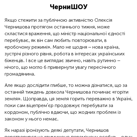
ЧерниШОУ
Якщо стежити за публічною активністю Олексія
Чернишова протягом останнього тижня, може
скластися враження, що міністр національної єдності
перебуває, як він сам любить повторювати, в
«робочому режимі». Мало не щодня – нова країна,
зустрічі різного рівня, робота в інтересах українських
біженців. І все це виглядає звично, навіть рутинно –
нічого, що могло б привернути увагу пересічного
громадянина.
Але якщо дослідити глибше, то можна дізнатися, що за
останній тиждень довкола Чернишова починає «горіти
земля». Щоправда, ця земля горить переважно в Україні,
поки сам віцепрем'єр продовжує перебувати за
кордоном, публічно вдаючи, що жодних проблем із
законом у нього немає.
Як наразі іронізують деякі депутати, Чернишов
перетворився на «вимушено переміщену особу» – одну