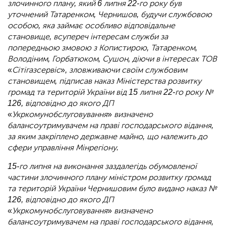
злочинного плану, який 6 липня 22-го року був
уточнений Татаренком, Чернишов, будучи службовою
особою, яка займає особливо відповідальне
становище, всупереч інтересам служби за
попередньою змовою з Копистирою, Татаренком,
Володіним, Горбатюком, Сушон, діючи в інтересах ТОВ
«
Сітігазсервіс
»
, зловживаючи своїм службовим
становищем, підписав наказ Міністерства розвитку
громад та територій України від 15 липня 22-го року №
126, відповідно до якого ДП
«
Укркомунобслуговування
»
визначено
балансоутримувачем на праві господарського відання,
за яким закріплено державне майно, що належить до
сфери управління Мінрегіону.
15-го липня на виконання заздалегідь обумовленої
частини злочинного плану міністром розвитку громад
та територій України Чернишовим було видано наказ №
126, відповідно до якого ДП
«
Укркомунобслуговування
»
визначено
балансоутримувачем на праві господарського відання,