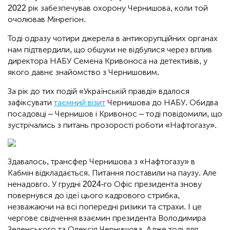
2022 рік забезпечував охорону Чернишова, коли той
очолював Мінрегіон.
Тоді одразу чотири джерела в антикорупційних органах
нам підтвердили, що обшуки не відбулися через вплив
директора НАБУ Семена Кривоноса на детективів, у
якого давнє знайомство з Чернишовим.
За рік до тих подій «Українській правді» вдалося
зафіксувати
таємний візит
Чернишова до НАБУ. Обидва
посадовці – Чернишов і Кривонос – тоді повідомили, що
зустрічались з питань прозорості роботи «Нафтогазу».
Здавалось, трансфер Чернишова з «Нафтогазу» в
Кабмін відкладається. Питання поставили на паузу. Але
ненадовго. У грудні 2024-го Офіс президента знову
повернувся до ідеї цього кадрового стрибка,
незважаючи на всі попередні ризики та страхи. І це
чергове свідчення взаємин президента Володимира
Зеленського та Олексія Чернишова. Адже тоді для