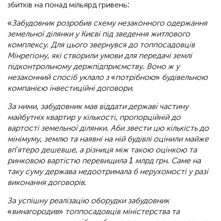
збитків на понад мільярд гривень:
«
Забудовник розробив схему незаконного одержання
земельної ділянки у Києві під зведення житлового
комплексу. Для цього звернувся до топпосадовців
Мінрегіону, які створили умови для передачі землі
підконтрольному держпідприємству. Воно ж у
незаконний спосіб уклало з
«
потрібною
»
будівельною
компанією інвестиційні договори.
За ними, забудовник мав віддати державі частину
майбутніх квартир у кількості, пропорційній до
вартості земельної ділянки. Аби звести цю кількість до
мінімуму, землю та наявні на ній будівлі оцінили майже
вп'ятеро дешевше, а різниця між такою оцінкою та
ринковою вартістю перевищила 1 млрд грн. Саме на
таку суму держава недоотримала б нерухомості у разі
виконання договорів.
За успішну реалізацію оборудки забудовник
«
винагородив
»
топпосадовців міністерства та