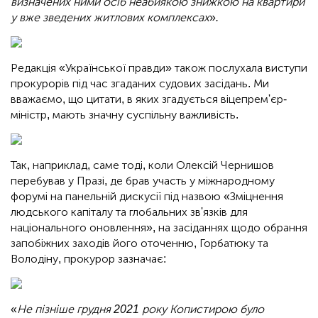
визначених ними осіб неабиякою знижкою на квартири
у вже зведених житлових комплексах
»
.
Редакція «Української правди» також послухала виступи
прокурорів під час згаданих судових засідань. Ми
вважаємо, що цитати, в яких згадується віцепрем'єр-
міністр, мають значну суспільну важливість.
Так, наприклад, саме тоді, коли Олексій Чернишов
перебував у Празі, де брав участь у міжнародному
форумі на панельній дискусії під назвою «Зміцнення
людського капіталу та глобальних зв'язків для
національного оновлення», на засіданнях щодо обрання
запобіжних заходів його оточенню, Горбатюку та
Володіну, прокурор зазначає:
«
Не пізніше грудня 2021 року Копистирою було