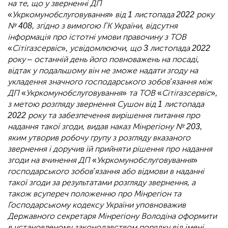
на те, що у зверненні ДП
«
Укркомунобслуговування
»
від 1 листопада 2022 року
№ 408, згідно з вимогою ГК України, відсутня
інформація про істотні умови правочину з ТОВ
«
Сітігазсервіс
»
, усвідомлюючи, що 3 листопада 2022
року – останній день його повноважень на посаді,
відтак у подальшому він не зможе надати згоду на
укладення значного господарського зобов'язання між
ДП
«
Укркомунобслуговування
»
та ТОВ
«
Сітігазсервіс
»
,
з метою розгляду звернення Сушон від 1 листопада
2022 року та забезпечення вирішення питання про
надання такої згоди, видав наказ Мінрегіону № 203,
яким утворив робочу групу з розгляду вказаного
звернення і доручив їй прийняти рішення про надання
згоди на вчинення ДП
«
Укркомунобслуговування
»
господарського зобов'язання або відмови в наданні
такої згоди за результатами розгляду звернення, а
також всупереч положенню про Мінрегіон та
Господарському кодексу України уповноважив
Державного секретаря Мінрегіону Володіна оформити
в установленому законодавством порядку від імені