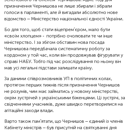
призначення Чернишова не лише збирали і зібрали
голоси в парламенті, але й вигадали абсолютно нове
відомство – Міністерство національної єдності України.
Бо для того, щоб стати віцепрем'єром, мало бути
«своїм хлопцем» - потрібно очолювати те чи інше
міністерство. І за збігом обставин нова посада
Чернишова передбачала систематичну роботу за
кордоном у той час, коли він продовжував фігурувати у
справі НАБУ. Тобто під час розслідування по ньому він
мав усі легальні підстави залишати країну.
За даними співрозмовників УП в політичних колах,
протягом перших тижнів після призначення Чернишов
не розумів, чим має займатись у новому міністерстві,
окрім зустрічей з українськими біженцями. Ці зустрічі, за
свідченнями учасників, дуже швидко перетворилися на
агітаційні заходи влади.
Варто також пам'ятати, що Чернишов – єдиний із членів
Кабінету міністрів – був присутній на святкуванні дня