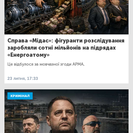
Справа «Мідас»: фігуранти розслідування
заробляли сотні мільйонів на підрядах
«Енергоатому»
Це відбулося за мовчазної згоди АРМА.
23 липня, 17:33
КРИМІНАЛ