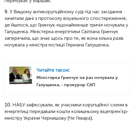
перебуває у Варшаві.
9. У Вищому антикорупційному суді під час засідання
зачитали дані з протоколу візуального спостереження,
де йшлося, що Гринчук «щонайменше тричі» ночувала у
Галущенка. Міністерка енергетики Світлана Гринчук
заперечила, що знає щось про те, як вона кілька разів
ночувала у міністра юстиції Германа Галущенка.
Читайте також:
Міністерка Гринчук не раз ночувала у
Галущенка, - прокурор САП
10. НАБУ зафіксували, як учасники корупційної схеми в
енергетиці передавали кошти колишньому віцепрем'єр-
міністру України Чернишову (Че Гевара).