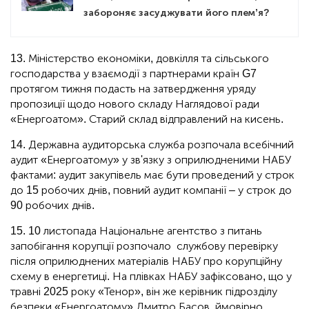
забороняє засуджувати його племʼя?
13. Міністерство економіки, довкілля та сільського
господарства у взаємодії з партнерами країн G7
протягом тижня подасть на затвердження уряду
пропозиції щодо нового складу Наглядової ради
«Енергоатом». Старий склад відправлений на кисень.
14. Державна аудиторська служба розпочала всебічний
аудит «Енергоатому» у зв'язку з оприлюдненими НАБУ
фактами: аудит закупівель має бути проведений у строк
до 15 робочих днів, повний аудит компанії – у строк до
90 робочих днів.
15. 10 листопада Національне агентство з питань
запобігання корупції розпочало службову перевірку
після оприлюднених матеріалів НАБУ про корупційну
схему в енергетиці. На плівках НАБУ зафіксовано, що у
травні 2025 року «Тенор», він же керівник підрозділу
безпеки «Енергоатому» Дмитро Басов, ймовірно