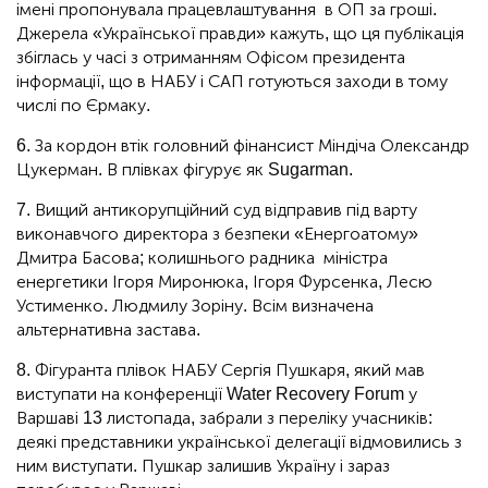
імені пропонувала працевлаштування в ОП за гроші.
Джерела «Української правди» кажуть, що ця публікація
збіглась у часі з отриманням Офісом президента
інформації, що в НАБУ і САП готуються заходи в тому
числі по Єрмаку.
6. За кордон втік головний фінансист Міндіча Олександр
Цукерман. В плівках фігурує як Sugarman.
7. Вищий антикорупційний суд відправив під варту
виконавчого директора з безпеки «Енергоатому»
Дмитра Басова; колишнього радника міністра
енергетики Ігоря Миронюка, Ігоря Фурсенка, Лесю
Устименко. Людмилу Зоріну. Всім визначена
альтернативна застава.
8. Фігуранта плівок НАБУ Сергія Пушкаря, який мав
виступати на конференції Water Recovery Forum у
Варшаві 13 листопада, забрали з переліку учасників:
деякі представники української делегації відмовились з
ним виступати. Пушкар залишив Україну і зараз