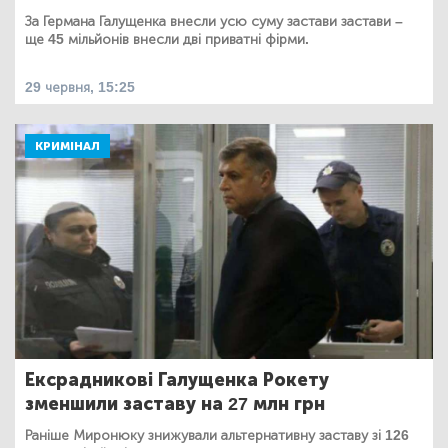
За Германа Галущенка внесли усю суму застави застави –
ще 45 мільйонів внесли дві приватні фірми.
29 червня, 15:25
КРИМІНАЛ
Ексрадникові Галущенка Рокету
зменшили заставу на 27 млн грн
Раніше Миронюку знижували альтернативну заставу зі 126