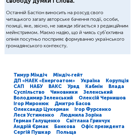
свободу думки і слова.
Останній Бастіон виносить на розсуд свого
читацького загалу авторське бачення події, особи,
позиції, яке, звісно, не завжди збігається з редакційним
мейнстримом. Маємо надію, що й чиясь суб'єктивна
опінія посутньо посприяє формуванню українського
громадянського контексту.
Тимур Міндіч
Міндіч-гейт
ДП «НАЕК «Енергоатом»
Україна
Корупція
САП
НАБУ
ВАКС
Уряд
Кабмін
Влада
Суспільство
Чиновники
Зеленський
Володимир Зеленський
Олексій Чернишов
Ігор Миронюк
Дмитро Басов
Олександр Цукерман
Ігор Фурсенко
Леся Устименко
Людмила Зоріна
Герман Галущенко
Світлана Гринчук
Андрій Єрмак
Банкова
Офіс президента
Сергій Пушкар
Польща