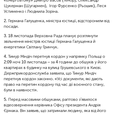
«Енергоатому» Дмитро Басов (Тенор), Олександр
Цукерман (Шугармен), Ігор Фурсенко (Рьошик), Леся
Устименко і Людмила Зоріна.
2. Германа Галущенка, міністра юстиції, відсторонили від
посади.
3. 18 листопада Верховна Рада планує розглянути
звільнення міністрів юстиції Германа Галущенка й
енергетики Світлану Гринчук.
4. Тимур Міндіч перетнув кордон у напрямку Польщі о
2:09 ночі 10 листопада – за 4 години до обшуків у його
квартирах в будинку на вулиці Грушевського в Києві.
Держприкордонслужба заявила, що Тимур Міндіч
перетнув кордон законно. «Усі документи, які дають
право на перетин кордону під час дії воєнного стану,
були в наявності».
5. Перед масовими обшуками, раптово з'явилося
відеозвернення керівника Офісу президента Андрія
Єрмака. Він заявив, що затримали людину, яка від його