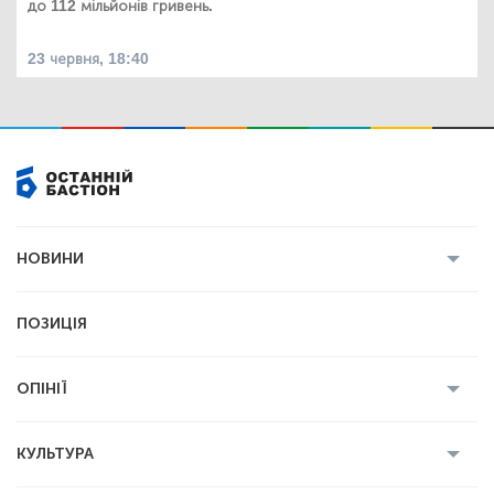
до 112 мільйонів гривень.
23 червня, 18:40
НОВИНИ
Усі новини
Кримінал
Полтава
ПОЗИЦІЯ
Політика
Війна
Світ
ОПІНІЇ
Економіка
Спорт
Головред
Володимир Бойко
Ростислав
КУЛЬТУРА
Мартинюк
Геннадій Сікалов
Ігор Лядський