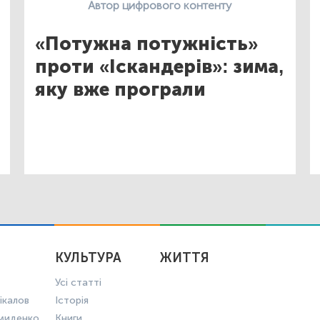
Автор цифрового контенту
«Потужна потужність»
проти «Іскандерів»: зима,
яку вже програли
КУЛЬТУРА
ЖИТТЯ
Усі статті
ікалов
Історія
миденко
Книги