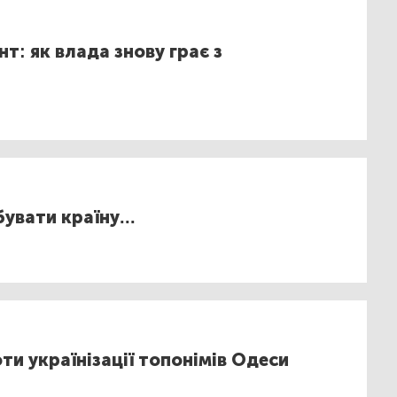
т: як влада знову грає з
вати країну...
и українізації топонімів Одеси