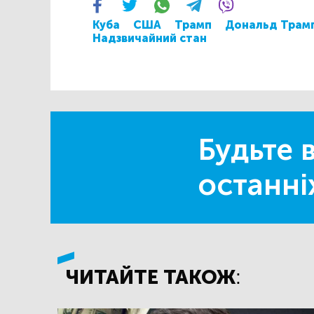
Куба
США
Трамп
Дональд Трам
Надзвичайний стан
Будьте в
останні
ЧИТАЙТЕ ТАКОЖ: