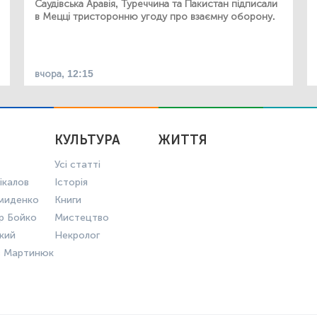
Саудівська Аравія, Туреччина та Пакистан підписали
в Мецці тристоронню угоду про взаємну оборону.
вчора, 12:15
КУЛЬТУРА
ЖИТТЯ
Усі статті
ікалов
Історія
миденко
Книги
р Бойко
Мистецтво
ький
Некролог
в Мартинюк