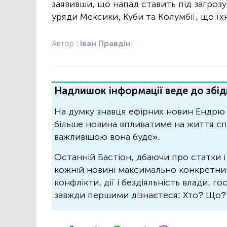
заявивши, що напад ставить під загроз
уряди Мексики, Куби та Колумбії, що ї
Автор :
Іван Правдін
Надлишок інформації веде до збід
На думку знавця ефірних новин Ендрю 
більше новина впливатиме на життя спо
важливішою вона буде».
Останній Бастіон, дбаючи про статки і
кожній новині максимально конкретний.
конфлікти, дії і бездіяльність влади, г
завжди першими дізнаєтеся: Хто? Що