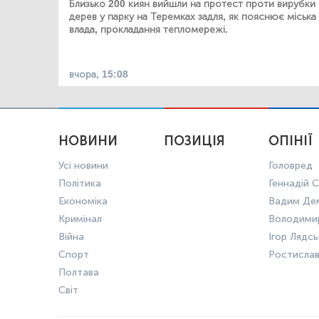
Близько 200 киян вийшли на протест проти вирубки
дерев у парку на Теремках задля, як пояснює міська
влада, прокладання тепломережі.
вчора, 15:08
НОВИНИ
ПОЗИЦІЯ
ОПІНІЇ
Усі новини
Головред
Політика
Геннадій С
Економіка
Вадим Де
Кримінал
Володими
Війна
Ігор Лядс
Спорт
Ростисла
Полтава
Світ