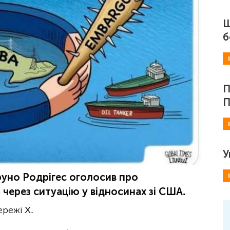
Ш
б
П
П
У
руно Родрігес оголосив про
через ситуацію у відносинах зі США.
режі X.