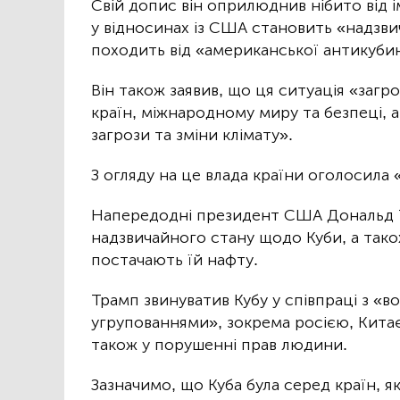
Свій допис він оприлюднив нібито від і
у відносинах із США становить «надзви
походить від «американської антикубин
Він також заявив, що ця ситуація «загро
країн, міжнародному миру та безпеці, 
загрози та зміни клімату».
З огляду на це влада країни оголосила
Напередодні президент США Дональд Т
надзвичайного стану щодо Куби, а також
постачають їй нафту.
Трамп звинуватив Кубу у співпраці з 
угрупованнями», зокрема росією, Кита
також у порушенні прав людини.
Зазначимо, що Куба була серед країн, я