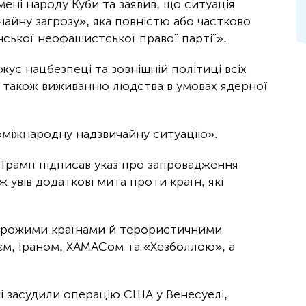
мені народу Куби та заявив, що ситуація
чайну загрозу», яка повністю або частково
ської неофашистської правої партії».
жує нацбезпеці та зовнішній політиці всіх
а також виживанню людства в умовах ядерної
 «міжнародну надзвичайну ситуацію».
рамп підписав указ про запровадження
 увів додаткові мита проти країн, які
«ворожими країнами й терористичними
єм, Іраном, ХАМАСом та «Хезболлою», а
кі засудили операцію США у Венесуелі,