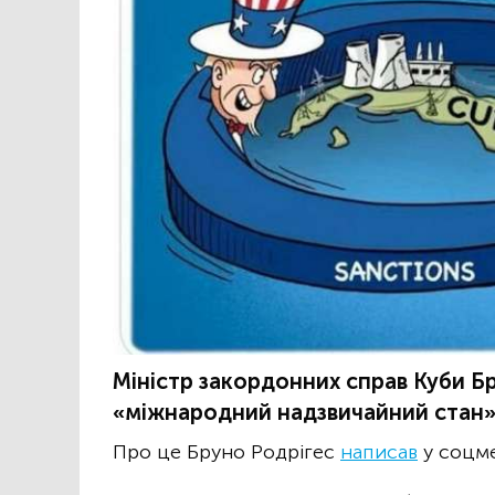
Міністр закордонних справ Куби Б
«міжнародний надзвичайний стан» 
Про це Бруно Родрігес
написав
у соцме