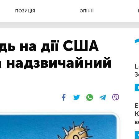
ПОЗИЦІЯ
ОПІНІЇ
дь на дії США
а надзвичайний
L
З
Е
Ю
в