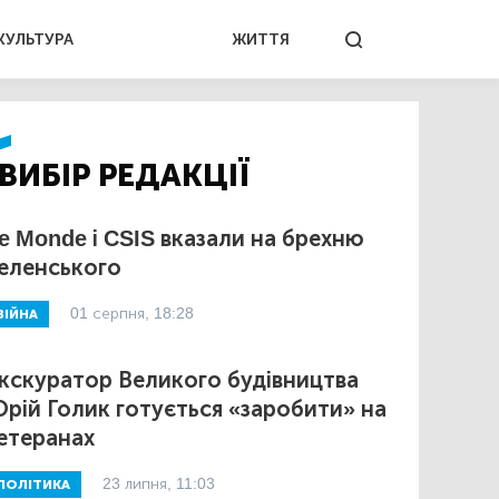
КУЛЬТУРА
ЖИТТЯ
ВИБІР РЕДАКЦІЇ
e Monde і CSIS вказали на брехню
еленського
01 серпня, 18:28
ВІЙНА
кскуратор Великого будівництва
рій Голик готується «заробити» на
етеранах
23 липня, 11:03
ПОЛІТИКА