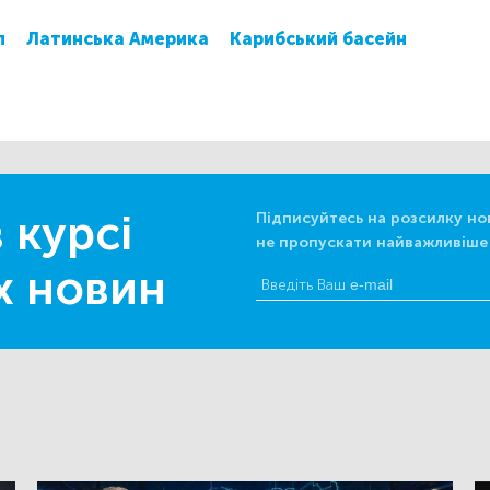
п
Латинська Америка
Карибський басейн
 курсі
Підписуйтесь на розсилку но
не пропускати найважливіше
х новин