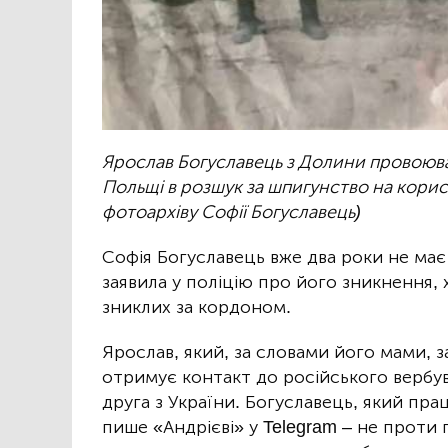
Ярослав Богуславець з Долини провоюва
Польщі в розшук за шпигунство на корис
фотоархіву Софії Богуславець)
Софія Богуславець вже два роки не має к
заявила у поліцію про його зникнення, 
зниклих за кордоном.
Ярослав, який, за словами його мами, 
отримує контакт до російського вербув
друга з України. Богуславець, який пра
пише «Андрієві» у Telegram – не проти