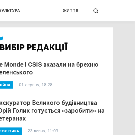
КУЛЬТУРА
ЖИТТЯ
ВИБІР РЕДАКЦІЇ
e Monde і CSIS вказали на брехню
еленського
01 серпня, 18:28
ВІЙНА
кскуратор Великого будівництва
рій Голик готується «заробити» на
етеранах
23 липня, 11:03
ПОЛІТИКА