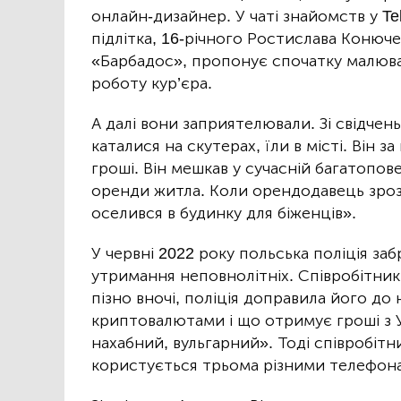
онлайн-дизайнер. У чаті знайомств у Te
підлітка, 16-річного Ростислава Конюче
«Барбадос», пропонує спочатку малювати
роботу кур’єра.
А далі вони заприятелювали. Зі свідчен
каталися на скутерах, їли в місті. Він з
гроші. Він мешкав у сучасній багатопов
оренди житла. Коли орендодавець зроз
оселився в будинку для біженців».
У червні 2022 року польська поліція з
утримання неповнолітніх. Співробітник 
пізно вночі, поліція доправила його до 
криптовалютами і що отримує гроші з Ук
нахабний, вульгарний». Тоді співробітн
користується трьома різними телефон