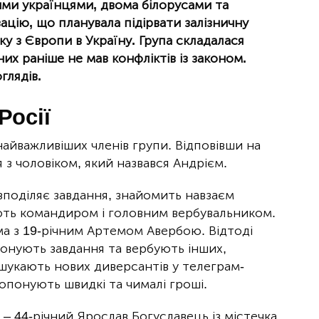
ими українцями, двома білорусами та
ацію, що планувала підірвати залізничну
ку з Європи в Україну. Група складалася
х раніше не мав конфліктів із законом.
глядів.
Росії
айважливіших членів групи. Відповівши на
 з чоловіком, який назвався Андрієм.
зподіляє завдання, знайомить навзаєм
ають командиром і головним вербувальником.
а з 19-річним Артемом Авербою. Відтоді
онують завдання та вербують інших,
і шукають нових диверсантів у телеграм-
опонують швидкі та чималі гроші.
, – 44-річний Ярослав Богуславець із містечка