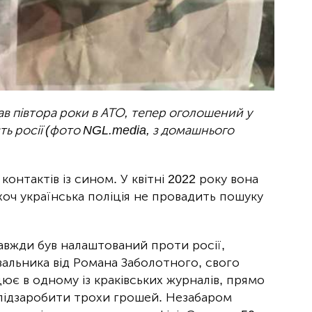
в півтора роки в АТО, тепер оголошений у
ть росії (фото NGL.media, з домашнього
онтактів із сином. У квітні 2022 року вона
хоч українська поліція не провадить пошуку
завжди був налаштований проти росії,
альника від Романа Заболотного, свого
цює в одному із краківських журналів, прямо
 підзаробити трохи грошей. Незабаром