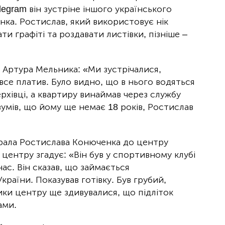
legram він зустріне іншого українського
нка. Ростислав, який використовує нік
 ґрафіті та роздавати листівки, пізніше –
ь Артура Мельника: «Ми зустрічалися,
а все платив. Було видно, що в нього водяться
ерхівці, а квартиру винаймав через службу
умів, що йому ще немає 18 років, Ростислав
абрала Ростислава Конюченка до центру
центру згадує: «Він був у спортивному клубі
нас. Він сказав, що займається
раїни. Показував готівку. Був грубий,
ики центру ще здивувалися, що підліток
ами.