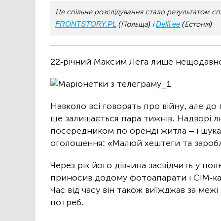
Це спільне розслідування стало результатом сп
FRONTSTORY.PL
(Польща) і
Delfi.ee
(Естонія)
22-річний Максим Лега лише нещодавно
Навколо всі говорять про війну, але д
ще залишається пара тижнів. Надворі 
посередником по оренді житла – і шука
оголошення: «Малюй хештеги та заробля
Через рік його дівчина засвідчить у пол
приносив додому фотоапарати і СІМ-кар
Час від часу він також виїжджав за меж
потреб.