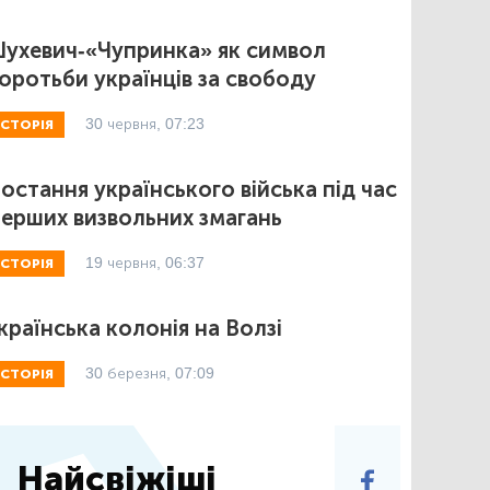
ухевич-«Чупринка» як символ
оротьби українців за свободу
30 червня, 07:23
ІСТОРІЯ
остання українського війська під час
ерших визвольних змагань
19 червня, 06:37
ІСТОРІЯ
країнська колонія на Волзі
30 березня, 07:09
ІСТОРІЯ
Найсвіжіші