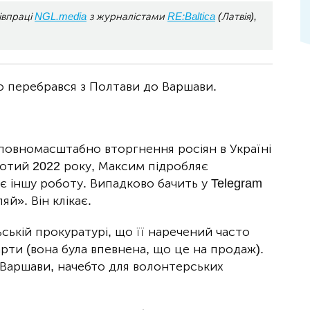
івпраці
NGL.media
з журналістами
RE:Baltica
(Латвія),
 перебрався з Полтави до Варшави.
о повномасштабно вторгнення росіян в Україні
лютий 2022 року, Максим підробляє
є іншу роботу. Випадково бачить у Telegram
й». Він клікає.
ьській прокуратурі, що її наречений часто
ти (вона була впевнена, що це на продаж).
і Варшави, начебто для волонтерських