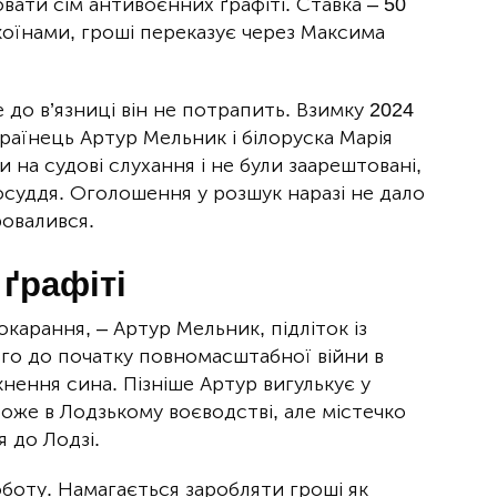
ати сім антивоєнних ґрафіті. Ставка – 50
ткоїнами, гроші переказує через Максима
 до в’язниці він не потрапить. Взимку 2024
країнець Артур Мельник і білоруска Марія
 на судові слухання і не були заарештовані,
восуддя. Оголошення у розшук наразі не дало
ровалився.
ґрафіті
карання, – Артур Мельник, підліток із
вго до початку повномасштабної війни в
нення сина. Пізніше Артур вигулькує у
оже в Лодзькому воєводстві, але містечко
я до Лодзі.
оботу. Намагається заробляти гроші як