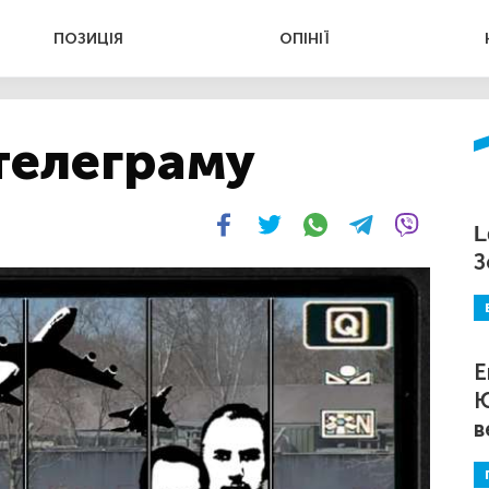
ПОЗИЦІЯ
ОПІНІЇ
телеграму
L
З
Е
Ю
в