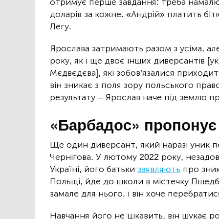
отримує перше завдання: треба намалюв
доларів за кожне. «Андрій» платить бі
Легу.
Ярослава затримають разом з усіма, але
року, як і ще двоє інших диверсантів [у
Мєдвєдєва], які зобов’язалися приходити
він зникає з поля зору польського пра
результату – Ярослав наче під землю п
«Барбадос» пропонує 
Ще один диверсант, який наразі уник по
Чернігова. У лютому 2022 року, незадо
Україні, його батьки
заявляють
про зник
Польщі, йде до школи в містечку Пшедб
замале для нього, і він хоче перебратис
Навчання його не цікавить, він шукає р