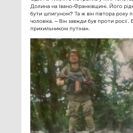
Долина на Івано-Франківщині. Його рідні
бути шпигуном? Та ж він півтора року п
чоловіка. – Він завжди був проти росії.
прихильником путіна».