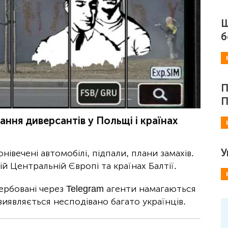
Ш
б
П
П
ння диверсантів у Польщі і країнах
У
івечені автомобілі, підпали, плани замахів.
ій Центральній Європі та країнах Балтії.
ербовані через Telegram агенти намагаються
 виявляється несподівано багато українців.