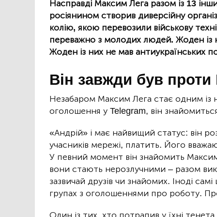
Насправді Максим Лега разом із 13 інш
росіянином створив диверсійну організ
колію, якою перевозили військову техні
переважно з молодих людей. Жоден із ни
Жоден із них не мав антиукраїнських по
Він завжди був проти 
Незабаром Максим Лега стає одним із н
оголошення у Telegram, він знайомиться
«Андрій»
і
має найвищий статус: він ро
учасників мережі, платить. Його вваж
У певний момент він знайомить Максим
вони стають нерозлучними – разом вик
зазвичай друзів чи знайомих. Іноді сам
групах з оголошеннями про роботу. Пр
Один із тих, хто потрапив у їхні тенета