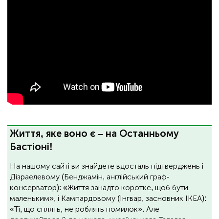
Життя, яке воно є – на Останньому
Бастіоні!
На нашому сайті ви знайдете вдосталь підтверджень і
Дізраелевому (Бенджамін, англійський граф-
консерватор): «Життя занадто коротке, щоб бути
маленьким», і Кампардовому (Інгвар, засновник ІКЕА):
«Ті, що сплять, не роблять помилок». Але