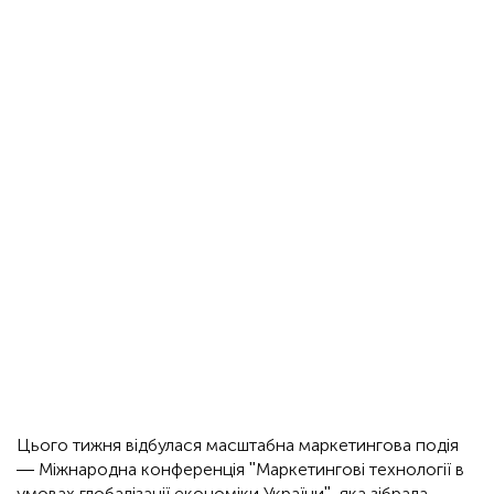
Цього тижня відбулася масштабна маркетингова подія
— Міжнародна конференція "Маркетингові технології в
умовах глобалізації економіки України", яка зібрала