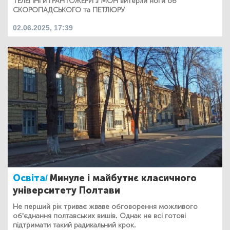
ТЕЛЕПНІ й ГРАНТОЖЕРИ з МОН витерли ноги об
СКОРОПАДСЬКОГО та ПЕТЛЮРУ
02.06.2025, 17:39
Освіта/
Минуле і майбутнє класичного
університету Полтави
Не перший рік триває жваве обговорення можливого
об'єднання полтавських вишів. Однак не всі готові
підтримати такий радикальний крок.