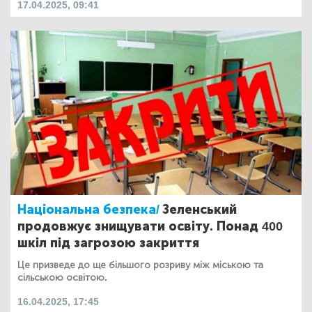
17.04.2025, 09:41
Національна безпека/
Зеленський
продовжує знищувати освіту. Понад 400
шкіл під загрозою закриття
Це призведе до ще більшого розриву між міською та
сільською освітою.
16.04.2025, 17:45