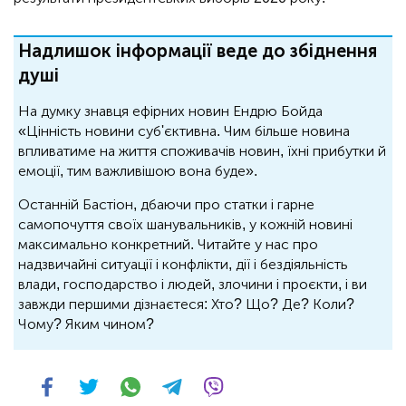
Надлишок інформації веде до збіднення
душі
На думку знавця ефірних новин Ендрю Бойда
«Цінність новини суб'єктивна. Чим більше новина
впливатиме на життя споживачів новин, їхні прибутки й
емоції, тим важливішою вона буде».
Останній Бастіон, дбаючи про статки і гарне
самопочуття своїх шанувальників, у кожній новині
максимально конкретний. Читайте у нас про
надзвичайні ситуації і конфлікти, дії і бездіяльність
влади, господарство і людей, злочини і проєкти, і ви
завжди першими дізнаєтеся: Хто? Що? Де? Коли?
Чому? Яким чином?