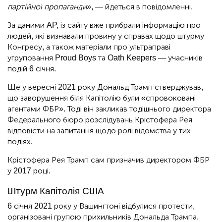
партійної пропаганди»
, — йдеться в повідомленні.
За даними AP, із сайту вже прибрали інформацію про
людей, які визнавали провину у справах щодо штурму
Конгресу, а також матеріали про ультраправі
угруповання Proud Boys та Oath Keepers — учасників
подій 6 січня.
Ще у вересні 2021 року Дональд Трамп стверджував,
що заворушення біля Капітолію були «спровоковані
агентами ФБР». Тоді він закликав тодішнього директора
Федерального бюро розслідувань Крістофера Рея
відповісти на запитання щодо ролі відомства у тих
подіях.
Крістофера Рея Трамп сам призначив директором ФБР
у 2017 році.
Штурм Капітолія США
6 січня 2021 року у Вашингтоні відбулися протести,
організовані групою прихильників Дональда Трампа.