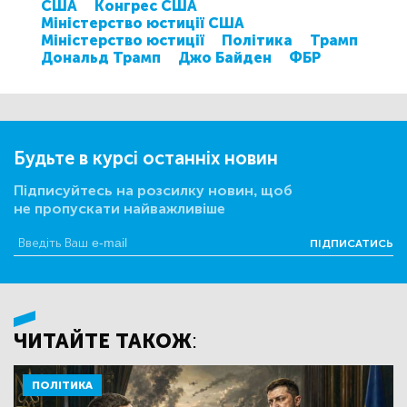
США
Конгрес США
Міністерство юстиції США
Міністерство юстиції
Політика
Трамп
Дональд Трамп
Джо Байден
ФБР
Будьте в курсі останніх новин
Підписуйтесь на розсилку новин, щоб
не пропускати найважливіше
ПІДПИСАТИСЬ
ЧИТАЙТЕ ТАКОЖ:
ПОЛІТИКА