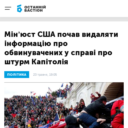
Мінʼюст США почав видаляти
інформацію про
обвинувачених у справі про
штурм Капітолія
ПОЛІТИКА
23 травня, 19:05