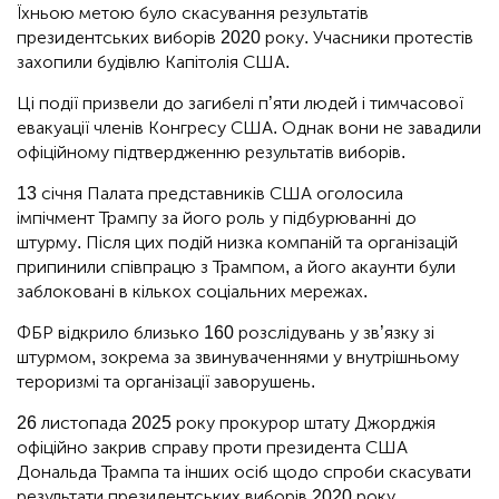
Їхньою метою було скасування результатів
президентських виборів 2020 року. Учасники протестів
захопили будівлю Капітолія США.
Ці події призвели до загибелі п’яти людей і тимчасової
евакуації членів Конгресу США. Однак вони не завадили
офіційному підтвердженню результатів виборів.
13 січня Палата представників США оголосила
імпічмент Трампу за його роль у підбурюванні до
штурму. Після цих подій низка компаній та організацій
припинили співпрацю з Трампом, а його акаунти були
заблоковані в кількох соціальних мережах.
ФБР відкрило близько 160 розслідувань у зв’язку зі
штурмом, зокрема за звинуваченнями у внутрішньому
тероризмі та організації заворушень.
26 листопада 2025 року прокурор штату Джорджія
офіційно закрив справу проти президента США
Дональда Трампа та інших осіб щодо спроби скасувати
результати президентських виборів 2020 року.