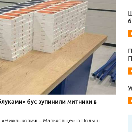
Ш
б
П
П
У
блуками» бус зупинили митники в
у «Нижанковичі – Мальховіце» із Польщі