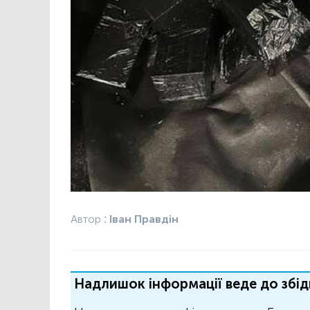
Автор :
Іван Правдін
Надлишок інформації веде до збід