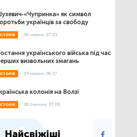
ухевич-«Чупринка» як символ
оротьби українців за свободу
30 червня, 07:23
ІСТОРІЯ
остання українського війська під час
ерших визвольних змагань
19 червня, 06:37
ІСТОРІЯ
країнська колонія на Волзі
30 березня, 07:09
ІСТОРІЯ
Найсвіжіші