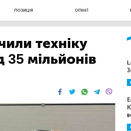
ПОЗИЦІЯ
ОПІНІЇ
чили техніку
д 35 мільйонів
L
З
Е
Ю
в