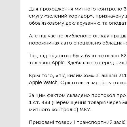
Для проходження митного контролю 37
смугу «зелений коридор», призначену д
обов’язковому декларуванню та опода
Але під час поглибленого огляду праці
порожнинах авто спеціально обладнан
Так, під підлогою буса було заховано 8
телефон Apple. Здебільшого серед них iP
Крім того, «під килимком» знайшли 211 
Apple Watch. Орієнтовна вартість товарі
За цим фактом складено протокол про 
1 ст. 483 (Переміщення товарів через 
митного контролю) МКУ.
Приховані товари і транспортний засіб 