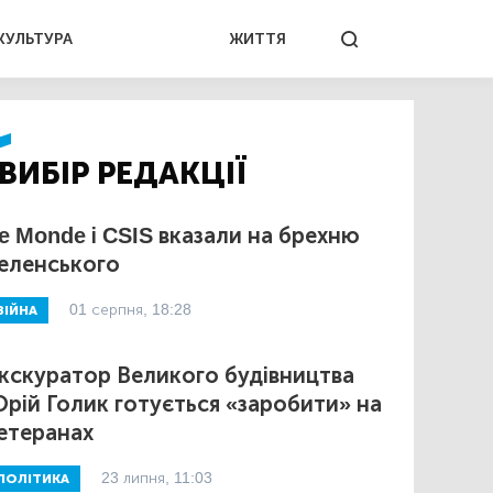
КУЛЬТУРА
ЖИТТЯ
ВИБІР РЕДАКЦІЇ
e Monde і CSIS вказали на брехню
еленського
01 серпня, 18:28
ВІЙНА
кскуратор Великого будівництва
рій Голик готується «заробити» на
етеранах
23 липня, 11:03
ПОЛІТИКА