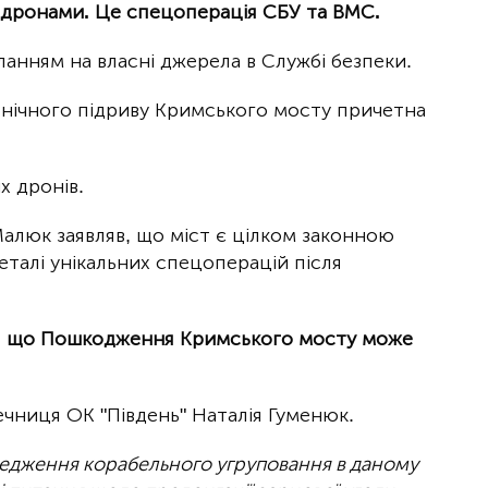
 дронами. Це спецоперація СБУ та ВМС.
ланням на власні джерела в Службі безпеки.
 нічного підриву Кримського мосту причетна
х дронів.
алюк заявляв, що міст є цілком законною
деталі унікальних спецоперацій після
те, що Пошкодження Кримського мосту може
чниця ОК "Південь" Наталія Гуменюк.
ередження корабельного угруповання в даному