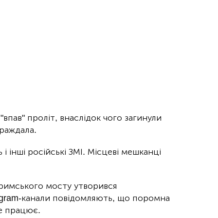
впав" проліт, внаслідок чого загинули
раждала.
 інші російські ЗМІ. Місцеві мешканці
 Кримського мосту утворився
legram-канали повідомляють, що поромна
е працює.