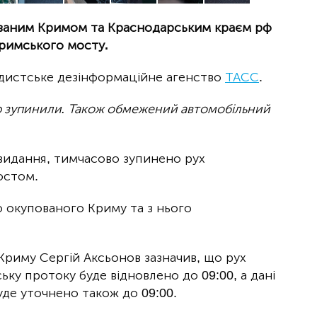
ваним Кримом та Краснодарським краєм рф
римського мосту.
ндистське дезінформаційне агенство
ТАСС
.
ю зупинили. Також обмежений автомобільний
видання, тимчасово зупинено рух
остом.
до окупованого Криму та з нього
 Криму Сергій Аксьонов зазначив, що рух
ку протоку буде відновлено до 09:00, а дані
де уточнено також до 09:00.