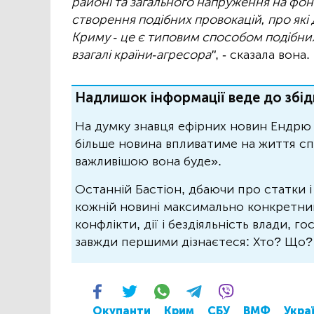
районі та загального напруження на фон
створення подібних провокацій, про які
Криму - це є типовим способом подібних
взагалі країни-агресора"
, - сказала вона.
Надлишок інформації веде до збід
На думку знавця ефірних новин Ендрю 
більше новина впливатиме на життя спо
важливішою вона буде».
Останній Бастіон, дбаючи про статки і
кожній новині максимально конкретний.
конфлікти, дії і бездіяльність влади, г
завжди першими дізнаєтеся: Хто? Що
Окупанти
Крим
СБУ
ВМФ
Укра