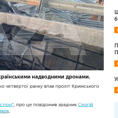
Ш
б
П
П
українськими надводними дронами.
У
ко четвертої ранку впав проліт Кримського
стіон"
, про це повідомив зрадник
Сергій
Baza
.