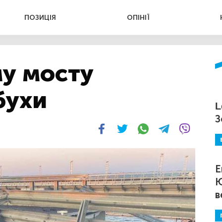
ПОЗИЦІЯ
ОПІНІЇ
у мосту
бухи
L
З
Е
Ю
в