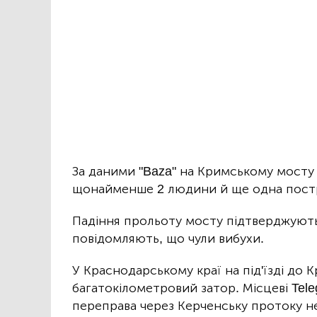
За даними "Baza" на Кримському мосту "
щонайменше 2 людини й ще одна пост
Падіння прольоту мосту підтверджують і
повідомляють, що чули вибухи.
У Краснодарському краї на під'їзді до
багатокілометровий затор. Місцеві Te
переправа через Керченську протоку н