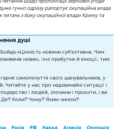
і питання щодо пролонгації зернової угоди
 дуже гучно одразу рапортує окупаційна влада
 питань з боку окупаційної влади Криму та
нення душі
Бойда «Цінність новини суб'єктивна. Чим
живачів новин, їхні прибутки й емоції, тим
 гарне самопочуття своїх шанувальників, у
 Читайте у нас про надзвичайні ситуації і
осподарство і людей, злочини і проєкти, і ви
? Де? Коли? Чому? Яким чином?
їна
Росія
РФ
Напад
Агресія
Окупація