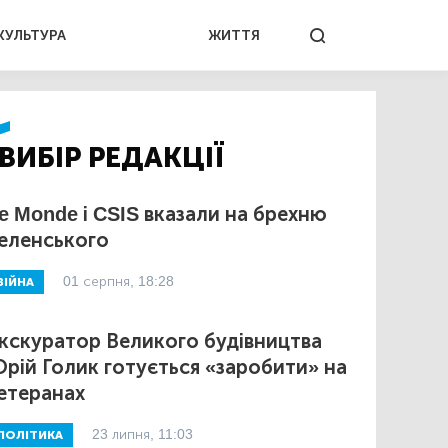
КУЛЬТУРА
ЖИТТЯ
ВИБІР РЕДАКЦІЇ
e Monde і CSIS вказали на брехню
еленського
01 серпня, 18:28
ВІЙНА
кскуратор Великого будівництва
рій Голик готується «заробити» на
етеранах
23 липня, 11:03
ПОЛІТИКА