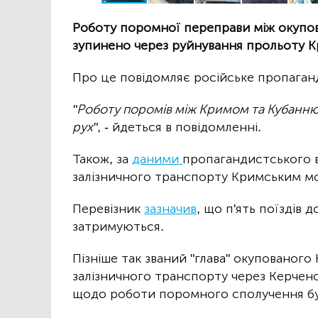
Роботу поромної переправи між окупо
зупинено через руйнування прольоту К
Про це повідомляє російське пропага
"Роботу поромів між Кримом та Кубанн
рух"
, - йдеться в повідомленні.
Також, за
даними
пропагандистського 
залізничного транспорту Кримським м
Перевізник
зазначив
, що п'ять поїздів 
затримуються.
Пізніше так званий "глава" окупованого
залізничного транспорту через Керченсь
щодо роботи поромного сполучення бу