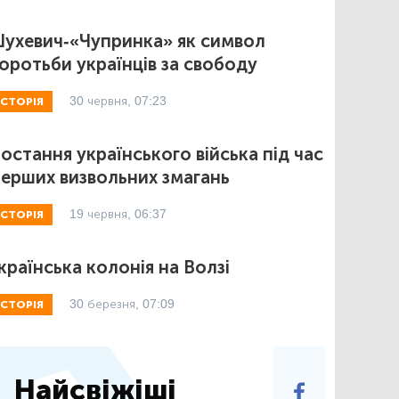
ухевич-«Чупринка» як символ
оротьби українців за свободу
30 червня, 07:23
ІСТОРІЯ
остання українського війська під час
ерших визвольних змагань
19 червня, 06:37
ІСТОРІЯ
країнська колонія на Волзі
30 березня, 07:09
ІСТОРІЯ
Найсвіжіші