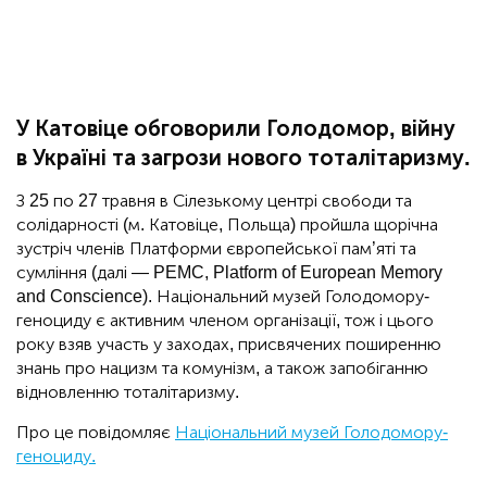
У Катовіце обговорили Голодомор, війну
в Україні та загрози нового тоталітаризму.
З 25 по 27 травня в Сілезькому центрі свободи та
солідарності (м. Катовіце, Польща) пройшла щорічна
зустріч членів Платформи європейської пам’яті та
сумління (далі — PEMC, Platform of European Memory
and Conscience). Національний музей Голодомору-
геноциду є активним членом організації, тож і цього
року взяв участь у заходах, присвячених поширенню
знань про нацизм та комунізм, а також запобіганню
відновленню тоталітаризму.
Про це повідомляє
Національний музей Голодомору-
геноциду.