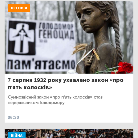
ІСТОРІЯ
7 серпня 1932 року ухвалено закон «про
п'ять колосків»
Сумнозвісний закон «про п’ять колосків» став
передвісником Голодомору
06:30
ВІЙНА