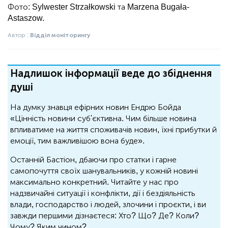
Фото: Sylwester Strzałkowski та Marzena Bugała-
Astaszow.
Автор :
Відділ моніторингу
Надлишок інформації веде до збіднення
душі
На думку знавця ефірних новин Ендрю Бойда
«Цінність новини суб'єктивна. Чим більше новина
впливатиме на життя споживачів новин, їхні прибутки й
емоції, тим важливішою вона буде».
Останній Бастіон, дбаючи про статки і гарне
самопочуття своїх шанувальників, у кожній новині
максимально конкретний. Читайте у нас про
надзвичайні ситуації і конфлікти, дії і бездіяльність
влади, господарство і людей, злочини і проєкти, і ви
завжди першими дізнаєтеся: Хто? Що? Де? Коли?
Чому? Яким чином?