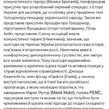
комуністичного терору (Велика Британія), поінформував
присутніх про розроблений окремий спецкурс з історії
України для школярів, де особливу увагу приділено темі
Голодомору-геноциду українського народу. Також він
представив присутнім брошури про Голодомор,
підготовлені Фундацією історії тоталітаризму. Пітер
Кейп, представник Союзу асоціацій жертв
комуністичної тиранії (Німеччина), зазначив, що
сьогодні на теренах України розгортається нова історія,
пов’язана зі вторгненням росії. Німеччина живе в
комфортному демократичному суспільстві, але завтра
все може змінитися. Тому сьогодні надзвичайно
важливими є критична оцінка подій та активна позиція у
справі відновлення справедливості. Джошуа
Євангеліста, член фонду «Гаріво» (Італія), у своєму
виступі наголосив, що в Італії багато російської
пропаганди, з якою необхідно боротися. На
завершення Марек Мутор (Marek Mutor), голова PEMC,
підсумував виступи та вказав на те, що потрібно бути
креативними й шукати нові підходи до подачі складного
історичного матеріалу молоді та майбутнім поколінням