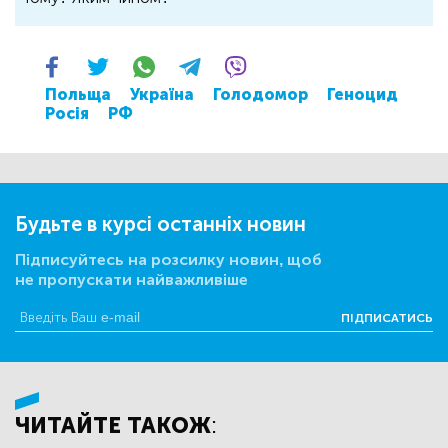
Польща
Україна
Голодомор
Геноцид
Росія
РФ
Будьте в курсі останніх новин
Підписуйтесь на розсилку новин, щоб
не пропускати найважливіше
ПІДПИСАТИСЬ
ЧИТАЙТЕ ТАКОЖ: