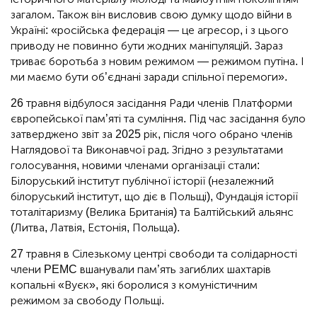
загалом. Також він висловив свою думку щодо війни в
Україні: «російська федерація — це агресор, і з цього
приводу не повинно бути жодних маніпуляцій. Зараз
триває боротьба з новим режимом — режимом путіна. І
ми маємо бути об’єднані заради спільної перемоги».
26 травня відбулося засідання Ради членів Платформи
європейської пам’яті та сумління. Під час засідання було
затверджено звіт за 2025 рік, після чого обрано членів
Наглядової та Виконавчої рад. Згідно з результатами
голосування, новими членами організації стали:
Білоруський інститут публічної історії (незалежний
білоруський інститут, що діє в Польщі), Фундація історії
тоталітаризму (Велика Британія) та Балтійський альянс
(Литва, Латвія, Естонія, Польща).
27 травня в Сілезькому центрі свободи та солідарності
члени PEMC вшанували пам’ять загиблих шахтарів
копальні «Вуєк», які боролися з комуністичним
режимом за свободу Польщі.