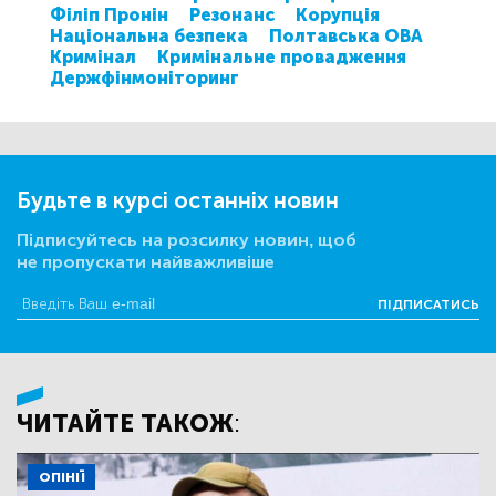
Філіп Пронін
Резонанс
Корупція
Національна безпека
Полтавська ОВА
Кримінал
Кримінальне провадження
Держфінмоніторинг
Будьте в курсі останніх новин
Підписуйтесь на розсилку новин, щоб
не пропускати найважливіше
ПІДПИСАТИСЬ
ЧИТАЙТЕ ТАКОЖ:
ОПІНІЇ