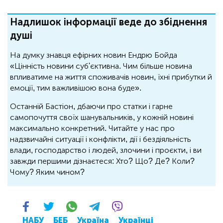
Надлишок інформації веде до збіднення
душі
На думку знавця ефірних новин Ендрю Бойда
«Цінність новини суб'єктивна. Чим більше новина
впливатиме на життя споживачів новин, їхні прибутки й
емоції, тим важливішою вона буде».
Останній Бастіон, дбаючи про статки і гарне
самопочуття своїх шанувальників, у кожній новині
максимально конкретний. Читайте у нас про
надзвичайні ситуації і конфлікти, дії і бездіяльність
влади, господарство і людей, злочини і проєкти, і ви
завжди першими дізнаєтеся: Хто? Що? Де? Коли?
Чому? Яким чином?
НАБУ
БЕБ
Україна
Українці