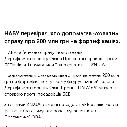
НАБУ перевіряє, хто допомагав «ховати»
справу про 200 млн грн на фортифікаціях.
НАБУ об’єднало справу щодо голови
Держфінмоніторингу Філіпа Проніна зі справою проти
БЕБівців, які намагалися її «поховати», — ZN.UA
Провадження щодо можливого привласнення 200 млн
грн на фортифікаціях, у якому фігурує чинний голова
Держфінмоніторингу Філіп Пронін, НАБУ об’єднало зі
справою проти посадовців БЕБ.
За даними ZN.UA, саме ці посадовці БЕБ раніше могли
фактично загальмувати розслідування щодо
Полтавської ОВА.