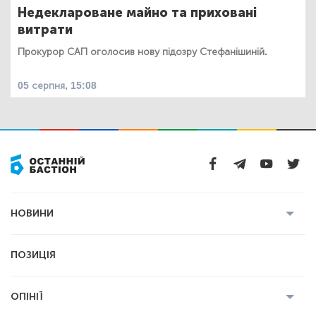
Недеклароване майно та приховані
витрати
Прокурор САП оголосив нову підозру Стефанішиній.
05 серпня, 15:08
НОВИНИ
Усі новини
Кримінал
Полтава
ПОЗИЦІЯ
Політика
Війна
Світ
ОПІНІЇ
Економіка
Спорт