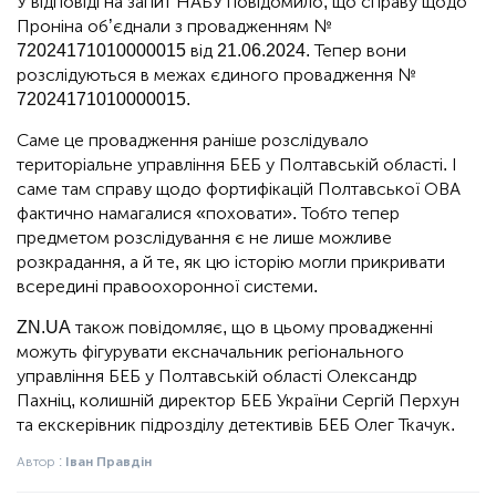
У відповіді на запит НАБУ повідомило, що справу щодо
Проніна об’єднали з провадженням №
72024171010000015 від 21.06.2024. Тепер вони
розслідуються в межах єдиного провадження №
72024171010000015.
Саме це провадження раніше розслідувало
територіальне управління БЕБ у Полтавській області. І
саме там справу щодо фортифікацій Полтавської ОВА
фактично намагалися «поховати». Тобто тепер
предметом розслідування є не лише можливе
розкрадання, а й те, як цю історію могли прикривати
всередині правоохоронної системи.
ZN.UA також повідомляє, що в цьому провадженні
можуть фігурувати ексначальник регіонального
управління БЕБ у Полтавській області Олександр
Пахніц, колишній директор БЕБ України Сергій Перхун
та екскерівник підрозділу детективів БЕБ Олег Ткачук.
Автор :
Іван Правдін